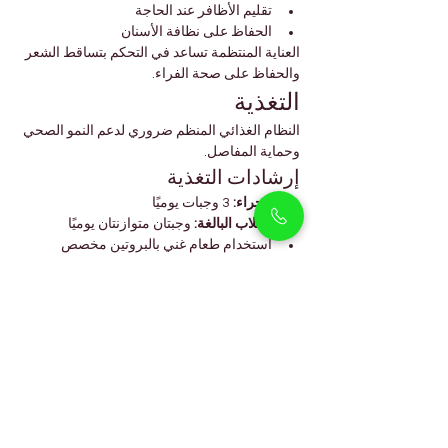
تقليم الأظافر عند الحاجة
الحفاظ على نظافة الأسنان
العناية المنتظمة تساعد في التحكم بتساقط الشعر 
والحفاظ على صحة الفراء.
التغذية
النظام الغذائي المنظم ضروري لدعم النمو الصحي 
وحماية المفاصل.
إرشادات التغذية
الجراء:
 3 وجبات يوميًا
الكلاب البالغة:
 وجبتان متوازنتان يوميًا
استخدام طعام غني بالبروتين مخصص 
للسلالات الكبيرة
تجنب الإفراط في التغذية لحماية المفاصل
توفير ماء نظيف وطازج دائمًا
التغذية السليمة تدعم 
القوة والمناعة والحركة 
الصحية على المدى الطويل
.
الأسئلة الشائعة (FAQs)
هل جراء الجيرمن شيبرد بحجم كينغ مناسبة 
للمنازل في أرجان؟
نعم، فهي تتكيف جيدًا مع 