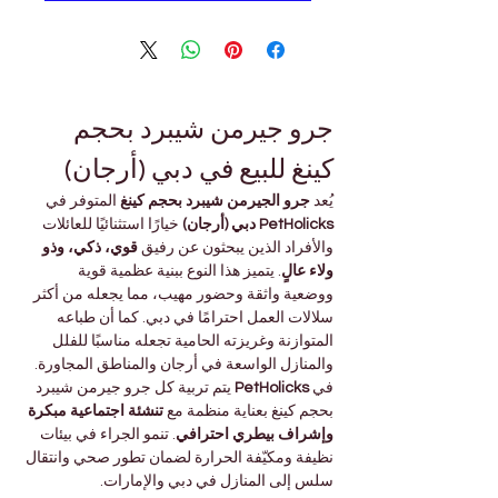
جرو جيرمن شيبرد بحجم 
كينغ للبيع في دبي (أرجان)
يُعد 
جرو الجيرمن شيبرد بحجم كينغ
 المتوفر في 
PetHolicks دبي (أرجان)
 خيارًا استثنائيًا للعائلات 
والأفراد الذين يبحثون عن رفيق 
قوي، ذكي، وذو 
ولاء عالٍ
. يتميز هذا النوع ببنية عظمية قوية 
ووضعية واثقة وحضور مهيب، مما يجعله من أكثر 
سلالات العمل احترامًا في دبي. كما أن طباعه 
المتوازنة وغريزته الحامية تجعله مناسبًا للفلل 
والمنازل الواسعة في أرجان والمناطق المجاورة.
في 
PetHolicks
 يتم تربية كل جرو جيرمن شيبرد 
بحجم كينغ بعناية منظمة مع 
تنشئة اجتماعية مبكرة 
وإشراف بيطري احترافي
. تنمو الجراء في بيئات 
نظيفة ومكيّفة الحرارة لضمان تطور صحي وانتقال 
سلس إلى المنازل في دبي والإمارات.