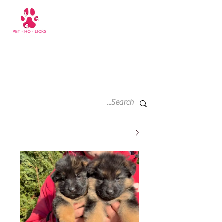
سلة
+971 52 811 1169
التسوق
الخاصة
بي