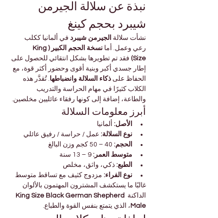

Γ
نبذة عن سلالة الجيرمن 
شيبرد بحجم كينغ
 في ألمانيا ككلب 
الجيرمن شيبرد
نشأت سلالة 
نسخة الحجم الكبير (King 
رعي وعمل. أما 
 فقد تم تطويرها بشكل انتقائي للحصول على 
Size)
إطار جسدي أكبر وبنية أقوى وحضور أكثر قوة، مع 
. تُقدَّر هذه 
ذكاء السلالة وانضباطها
الحفاظ على 
الكلاب كثيرًا في مهام الحراسة والتدريب 
والطاعة، إضافة إلى كونها رفقاء عائليين مخلصين.
أبرز معلومات السلالة
 ألمانيا
الأصل:
 عمل / حراسة / رفيق عائلي
نوع السلالة:
 40 – 50 كجم وزن البالغ
الحجم:
 9 – 13 سنة
متوسط العمر:
 ذكي، واثق، مخلص
الطبع:
 مزدوج كثيف مع تساقط متوسط
نوع الفراء:
غالبًا ما يستكشف المشترون المهتمون بالألوان 
King Size Black German Shepherd 
الداكنة 
، الذي يتمتع بنفس القوة والطباع.
Male