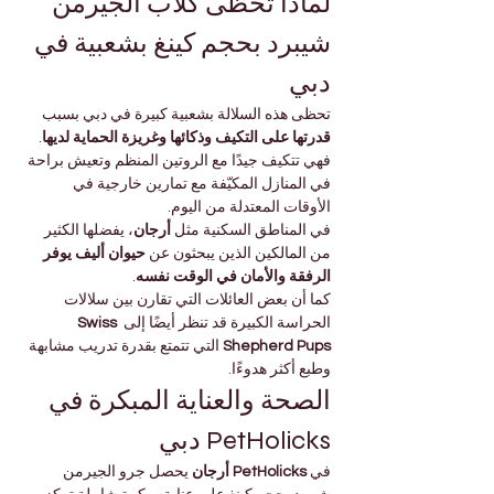
لماذا تحظى كلاب الجيرمن 
شيبرد بحجم كينغ بشعبية في 
دبي
تحظى هذه السلالة بشعبية كبيرة في دبي بسبب 
قدرتها على التكيف وذكائها وغريزة الحماية لديها
. 
فهي تتكيف جيدًا مع الروتين المنظم وتعيش براحة 
في المنازل المكيّفة مع تمارين خارجية في 
الأوقات المعتدلة من اليوم.
في المناطق السكنية مثل 
أرجان
، يفضلها الكثير 
من المالكين الذين يبحثون عن 
حيوان أليف يوفر 
الرفقة والأمان في الوقت نفسه
.
كما أن بعض العائلات التي تقارن بين سلالات 
الحراسة الكبيرة قد تنظر أيضًا إلى 
Swiss 
Shepherd Pups
 التي تتمتع بقدرة تدريب مشابهة 
وطبع أكثر هدوءًا.
الصحة والعناية المبكرة في 
PetHolicks دبي
في 
PetHolicks أرجان
 يحصل جرو الجيرمن 