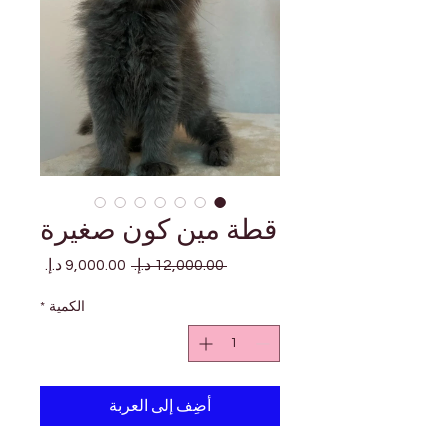

Γ
قطة مين كون صغيرة
سعر
سعر
 ‏12,000.00 د.إ.‏ 
البيع
عادي
*
الكمية
أضِف إلى العربة