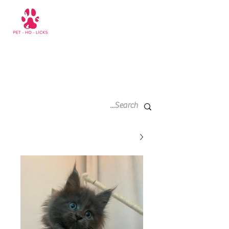
سلة
+971 52 811 1169
التسوق
الخاصة
بي