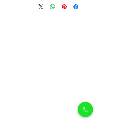
بيثوليكس
بيثوليكس هو متجر شامل لمستلزمات الحيوانات
الأليفة يقع في أرجان، دبي، ويقدم مجموعة
واسعة من الحيوانات الأليفة عالية الجودة ومنتجات
مميزة، بالإضافة إلى خدمات العناية بالحيوانات
الأليفة لضمان بقاء صديقك المفضل نظيفًا ويشعر
بالراحة والتدليل.
حيوانات أليفة للتسوق
سياسة الشحن
تسوق الجراء