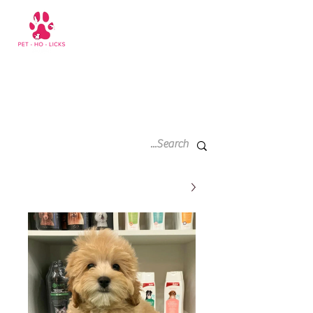
سلة
+971 52 811 1169
التسوق
الخاصة
بي