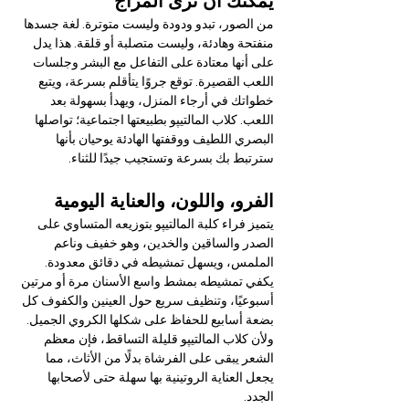

Γ
يمكنك أن ترى المزاج
من الصور، تبدو ودودة وليست متوترة. لغة جسدها 
منفتحة وهادئة، وليست متصلبة أو قلقة. هذا يدل 
على أنها معتادة على التفاعل مع البشر وجلسات 
اللعب القصيرة. توقع جروًا يتأقلم بسرعة، ويتبع 
خطواتك في أرجاء المنزل، ويهدأ بسهولة بعد 
اللعب. كلاب المالتيپو بطبيعتها اجتماعية؛ تواصلها 
البصري اللطيف ووقفتها الهادئة يوحيان بأنها 
سترتبط بك بسرعة وتستجيب جيدًا للثناء.
الفرو، واللون، والعناية اليومية
يتميز فراء كلبة المالتيپو بتوزيعه المتساوي على 
الصدر والساقين والخدين، وهو خفيف وناعم 
الملمس، ويسهل تمشيطه في دقائق معدودة. 
يكفي تمشيطه بمشط واسع الأسنان مرة أو مرتين 
أسبوعيًا، وتنظيف سريع حول العينين والكفوف كل 
بضعة أسابيع للحفاظ على شكلها الكروي الجميل. 
ولأن كلاب المالتيپو قليلة التساقط، فإن معظم 
الشعر يبقى على الفرشاة بدلًا من الأثاث، مما 
يجعل العناية الروتينية بها سهلة حتى لأصحابها 
الجدد.