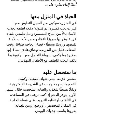
أيضًا إلقاء نظرة على...
الحياة في المنزل معها
في المنزل، سيكون من السهل التعايش معها: 
فترات لعب قصيرة، ثم قيلولة؛ دفعة لطيفة لجذب 
الانتباه بدلاً من النباح المستمر؛ وميل طبيعي للبقاء 
قريبة. وفر لها سريرًا ناعمًا، وبعض الألعاب الآمنة 
للمضغ، وروتينًا بسيطًا - قضاء الحاجة صباحًا، وقت 
الطعام، قليل من التدريب، وعناق هادئ مساءً. إنها 
صغيرة بما يكفي لسهولة التعامل معها، وقوية بما 
يكفي للعب اللطيف مع الأطفال المهذبين.
ما ستحصل عليه
تتضمن حزمة التبني شهادة صحية، وكتيب 
التطعيمات، ومعلومات عن الشريحة الإلكترونية، 
ودليلًا بسيطًا للتغذية والعناية الشخصية خلال الشهر 
الأول. يتوفر الدعم إذا كنت ترغب في المساعدة 
في التأقلم، أو تنظيم التدريب على قضاء الحاجة 
في المكان المخصص، أو وضع روتين للعناية 
بفروها يناسب جدولك اليومي.