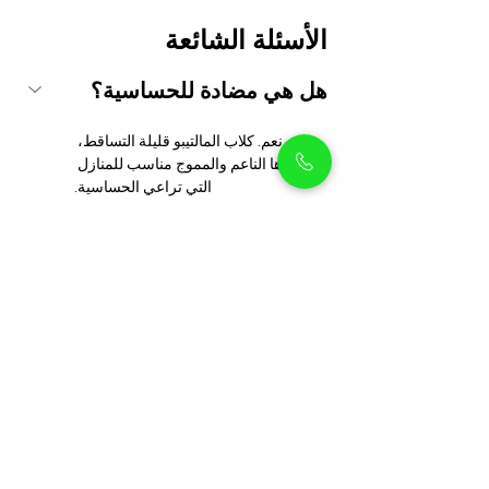
الأسئلة الشائعة
هل هي مضادة للحساسية؟
نعم. كلاب المالتيبو قليلة التساقط، 
وفروها الناعم والمموج مناسب للمنازل 
التي تراعي الحساسية.
كم مرة يجب أن أقوم بتنظيفها 
وتزيينها؟
هل تم تطعيمها وزرع شريحة 
تعريفية لها؟
ما هو مستوى تدريبها؟
هل ستتسع لها مساحة صغيرة؟