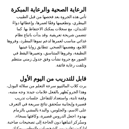
الرعاية الصحية والرعاية المبكرة
تأتي هذه الجروة بعد فحصها من قبل الطبيب 
البيطري، وتطعيمها وفقًا لعمرها، وإعطائها دواءً 
للديدان، مع سجلات يمكنك الاحتفاظ بها. كما 
تتضمن شريحة تعريفية. وقد بدأت باتباع نظام 
غذائي مناسب لعمرها لدعم نموها المطرد، وفروها 
اللامع، وهضمها الصحي. تتطابق زوايا عينيها 
النظيفة، وفروها المتناسق، وتعبيرها اليقظ في 
الصور مع جروة نشأت وفق جدول زمني منتظم 
وتلقت رعاية فائقة.
قابل للتدريب من اليوم الأول
يرث كلاب المالتيپو سرعة التعلم من سلالة البودل، 
وهذا الجرو يُظهر بالفعل علامات جيدة: وجه منتبه، 
وقفة ثابتة، واستعداد للتفاعل. جلسات تدريب 
قصيرة وإيجابية ستُحقق نتائج سريعة في التعرف 
على الاسم، والجلوس، والبدء بالمشي بالزمام 
بهدوء. اجعل الدروس قصيرة، وكافئها بسخاء، 
وستُركز انتباهها دون الحاجة إلى تصحيحات صاخبة.
إذا كنت تقارن بين الشخصيات والمظهر، يمكنك 