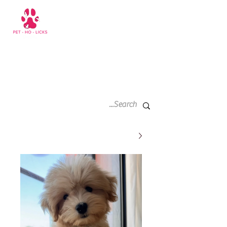
سلة
+971 52 811 1169
التسوق
الخاصة
بي