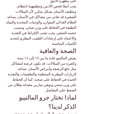
على مظهره الأنيق.
يجب أيضًا فحص الأذنين وتنظيفهما بانتظام، 
وتنظيف الأسنان بشكل متكرر لأن السلالات 
الصغيرة قد تعاني من مشاكل في الأسنان. يساعد 
النظام الغذائي المتوازن والوجبات المحددة والمياه 
النظيفة في الحفاظ على وزن صحي. وبسبب 
حجمه الصغير، يجب تجنب الإفراط في التغذية 
والاعتماد على إرشادات الطبيب البيطري لتحديد 
الكميات المناسبة.
الصحة والعافية
يعيش المالتيبو عادة ما بين 10 إلى 13 سنة. 
وكغيره من السلالات، قد يكون عرضة لمشاكل 
مثل خلع الرضفة وأمراض الأسنان. تساعد 
الزيارات البيطرية المنتظمة والتطعيمات والتغذية 
الجيدة في الحفاظ على صحته. كما أن الحفاظ 
على وزن صحي وتوفير تمارين معتدلة يقللان من 
الضغط على المفاصل.
لماذا تختار جرو المالتيبو 
الذكر لدينا؟