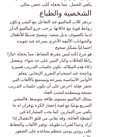
يكفي للحمل، مما يجعله كلب حضن مثالي.
الشخصية والطباع
تزدهر كلاب المالتيبو عند التفاعل مع البشر وتكوّن 
روابط قوية مع عائلاتها. يرحب جرو المالتيبو الذكر 
لدينا بالضيوف بذيل سعيد، ويصبح صديقًا للأطفال 
والحيوانات الأليفة الأخرى بسرعة عند تعويده 
اجتماعيًا بشكل صحيح.
هو مرح لكنه ليس مفرط النشاط، مما يجعله خيارًا 
رائعًا للعائلات وكبار السن على حد سواء. وبفضل 
ذكاء هذه السلالة، تكون جلسات التدريب قصيرة 
وناجحة عند استخدام التعزيز الإيجابي. يتعلم 
الأوامر الأساسية بسرعة ويستمتع بالألعاب التي 
تحفز عقله. احرص على أن تكون جلسات التدريب 
ممتعة ومنتظمة لتجنب العناد.
يمتلك المالتيبو مستوى طاقة متوسط. فالمشي 
السريع يوميًا مع لعبة إحضار الكرة يوفران له ما 
يكفي من التمارين. كما يحب المشاركة في 
أنشطة العائلة، وقد يعاني من قلق الانفصال إذا 
تُرك وحيدًا لفترات طويلة. توفير الألعاب والحفاظ 
على روتين يومي منتظم يساعده على الشعور 