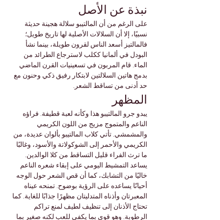

Γ
نبذة عن الأصل
على الرغم من أن المالتيبو سلالة هجينة حديثة 
نسبيًا، إلا أن السلالات الأصلية لها تاريخ طويل؛ 
فالمالتيز أسعد الناس لقرون طويلة، بينما نشأ 
البودل في ألمانيا ككلب لاسترجاع الطرائد من 
الماء. قام المربون في تسعينيات القرن الماضي 
بدمج هاتين السلالتين لابتكار رفيق ذكي وحنون مع 
حد أدنى من تساقط الشعر.
المظهر
يبدو جرو المالتيبو هذا وكأنه لعبة قطيفة. فراؤه 
الناعم والمتموج مزيج من اللون الكريمي 
والمشمشي. تأتي كلاب المالتيبو بألوان عديدة، من 
الكريمي والأحمر إلى الشوكولاتة والأسود، وغالبًا 
ما ترث الفراء قليل التساقط من كلا الوالدين.
يساعد التمشيط اليومي على إبقاء شعره الناعم 
خاليًا من التشابك، كما أن قص الشعر حول الوجه 
أحيانًا يساعده على الرؤية بوضوح. تمنحه عيناه 
المعبرتان وأذناه المتدليتان مظهرًا جذابًا للغاية. كما 
تحتاج الأذنان إلى تنظيف لطيف لمنع تراكم 
الرطوبة. وهو قوي بما يكفي للعب لكنه صغير بما 