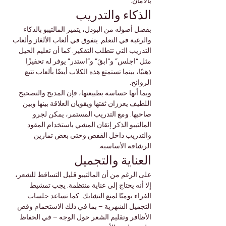
بالأمان.
الذكاء والتدريب
بفضل أصوله من البودل، يتميز المالتيبو بالذكاء 
والرغبة في التعلم. يتفوق في ألعاب الألغاز وألعاب 
التدريب التي تتطلب التفكير. كما أن تعليم الحيل 
مثل “اجلس” و“ابقَ” و“استدر” يوفر له تحفيزًا 
ذهنيًا، بينما تستمتع هذه الكلاب أيضًا بألعاب تتبع 
الروائح.
وبما أنها حساسة بطبيعتها، فإن المديح والتصحيح 
اللطيف يعززان ثقتها ويقويان العلاقة بينها وبين 
صاحبها. ومع التدريب المستمر، يمكن لجرو 
المالتيبو الذكر إتقان المشي باستخدام المقود 
والتدريب داخل القفص وحتى بعض تمارين 
الرشاقة الأساسية.
العناية والتجميل
على الرغم من أن المالتيبو قليل التساقط للشعر، 
إلا أنه يحتاج إلى عناية منتظمة. يجب تمشيط 
الفراء يوميًا لمنع التشابك. كما تساعد جلسات 
التجميل الشهرية – بما في ذلك الاستحمام وقص 
الأظافر وتقليم الشعر حول الوجه – في الحفاظ 