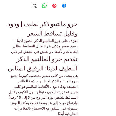
جرو مالتيبو ذكر لطيف | ودود 
وقليل تساقط الشعر
تعرّف على جرو المالتيبو الذكر الحنون لدينا – 
رفيق صغير وذكي بفراء قليل التساقط. مثالي 
للعائلات والأطفال والعيش في الشقق في دبي.
تقديم جرو المالتيبو الذكر 
اللطيف لدينا: الرفيق المثالي
هل تبحث عن كلب صغير بشخصية كبيرة؟ يجمع 
جرو المالتيبو الذكر لدينا بين جاذبية المالتيز 
اللطيفة وذكاء بودل الألعاب. المالتيبو هو كلب 
هجين تم تربيته ليكون حنونًا وسهل التكيف وقليل 
التساقط للشعر. بوزن يتراوح بين 5 إلى 15 رطلاً 
وارتفاع من 8 إلى 14 بوصة فقط، يمكنه العيش 
بسهولة في الشقق مع الاستمتاع بالمغامرات 
الخارجية أيضًا.