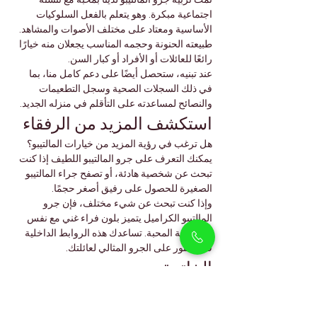
تمت تربية جرو المالتيبو لدينا بمحبة مع تنشئة 
اجتماعية مبكرة. وهو يتعلم بالفعل السلوكيات 
الأساسية ومعتاد على مختلف الأصوات والمشاهد. 
طبيعته الحنونة وحجمه المناسب يجعلان منه خيارًا 
رائعًا للعائلات أو الأفراد أو كبار السن.
عند تبنيه، ستحصل أيضًا على دعم كامل منا، بما 
في ذلك السجلات الصحية وسجل التطعيمات 
والنصائح لمساعدته على التأقلم في منزله الجديد.
استكشف المزيد من الرفقاء
هل ترغب في رؤية المزيد من خيارات المالتيبو؟ 
يمكنك التعرف على جرو المالتيبو اللطيف إذا كنت 
تبحث عن شخصية هادئة، أو تصفح جراء المالتيبو 
الصغيرة للحصول على رفيق أصغر حجمًا.
وإذا كنت تبحث عن شيء مختلف، فإن جرو 
المالتيبو الكراميل يتميز بلون فراء غني مع نفس 
الشخصية المحبة. تساعدك هذه الروابط الداخلية 
في العثور على الجرو المثالي لعائلتك.
الخاتمة
بفضل تجاعيده الحريرية وطبيعته الودودة وحجمه 
الصغير، فإن جرو المالتيبو الذكر لدينا مستعد لملء 