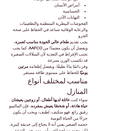
أمراض الأسنان
الحساسية
التهابات الأذن
الفحوصات البيطرية المنتظمة والتطعيمات 
والرعاية الوقائية تساعد في الحفاظ على صحة 
الجرو.
يجب تقديم 
طعام عالي الجودة مناسب لعمره
، 
ويفضل أن يكون معتمدًا من 
AAFCO
. كما يجب 
تجنب الإفراط في التغذية لأن السلالات الصغيرة 
قد تكتسب الوزن بسرعة.
وفر دائمًا ماءً نظيفًا، ويفضل إطعامه 
مرتين 
يوميًا
 للحفاظ على مستوى طاقة مستقر.
مناسب لمختلف أنواع 
المنازل
سواء كنت 
عائلة لديها أطفال، أو زوجين يعيشان 
حياة هادئة، أو شخصًا يعيش بمفرده
، فإن المالتيبو 
رفيق رائع. فهو متكيف، لطيف، ويحب أن يكون 
جزءًا من الحياة اليومية.
حجمه الصغير يعني أنه لا يحتاج إلى حديقة كبيرة، 
لكن وجود مساحة للعب أمر مهم. حتى الشقة 