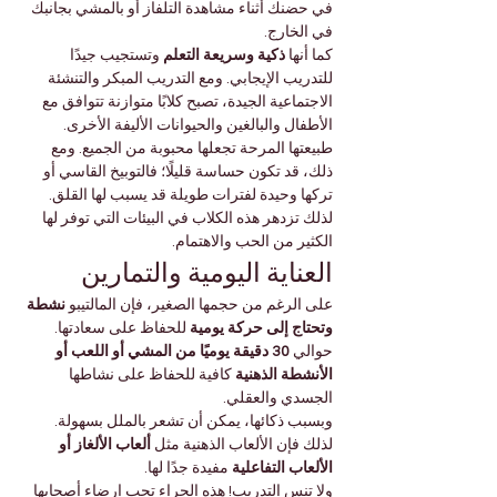
في حضنك أثناء مشاهدة التلفاز أو بالمشي بجانبك 
في الخارج.
كما أنها 
ذكية وسريعة التعلم
 وتستجيب جيدًا 
للتدريب الإيجابي. ومع التدريب المبكر والتنشئة 
الاجتماعية الجيدة، تصبح كلابًا متوازنة تتوافق مع 
الأطفال والبالغين والحيوانات الأليفة الأخرى.
طبيعتها المرحة تجعلها محبوبة من الجميع. ومع 
ذلك، قد تكون حساسة قليلًا؛ فالتوبيخ القاسي أو 
تركها وحيدة لفترات طويلة قد يسبب لها القلق. 
لذلك تزدهر هذه الكلاب في البيئات التي توفر لها 
الكثير من الحب والاهتمام.
العناية اليومية والتمارين
على الرغم من حجمها الصغير، فإن المالتيبو 
نشطة 
وتحتاج إلى حركة يومية
 للحفاظ على سعادتها. 
حوالي 
30 دقيقة يوميًا من المشي أو اللعب أو 
الأنشطة الذهنية
 كافية للحفاظ على نشاطها 
الجسدي والعقلي.
وبسبب ذكائها، يمكن أن تشعر بالملل بسهولة. 
لذلك فإن الألعاب الذهنية مثل 
ألعاب الألغاز أو 
الألعاب التفاعلية
 مفيدة جدًا لها.
ولا تنس التدريب! هذه الجراء تحب إرضاء أصحابها 