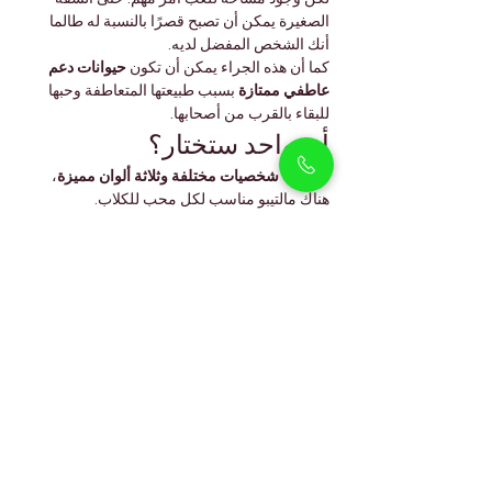
الصغيرة يمكن أن تصبح قصرًا بالنسبة له طالما 
أنك الشخص المفضل لديه.
كما أن هذه الجراء يمكن أن تكون 
حيوانات دعم 
عاطفي ممتازة
 بسبب طبيعتها المتعاطفة وحبها 
للبقاء بالقرب من أصحابها.
أي واحد ستختار؟
مع 
ثلاث شخصيات مختلفة وثلاثة ألوان مميزة
، 
هناك مالتيبو مناسب لكل محب للكلاب.
هل تريد رفيقًا هادئًا للعناق؟ 
المالتيبو 
الكريمي
 يناديك.
تفضل دمية دب ذهبية مليئة بالحيوية؟ 
المالتيبو 
الكراميل
 هو الخيار.
تبحث عن روح مغامرة وفضول؟ 
المالتيبو 
البني والأبيض
 قد يكون رفيقك المثالي.
أيًا كان اختيارك، ستحصل على 
عضو جديد مخلص 
ومحب وممتع للغاية في عائلتك
.
الأسئلة الشائعة
هل المالتيبو مضاد للحساسية؟
يُعتبر قليل التسبب بالحساسية بفضل جينات 