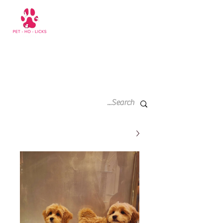
سلة
+971 52 811 1169
التسوق
الخاصة
بي