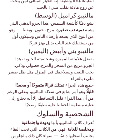

Γ
انطباعًا هادئًا ولطيفًا. إنه الخيار المثالي لمن يبحث 
عن روح هادئة بقلب مليء بالحب.
مالتيبو كراميل (الوسط)
يشع دفئًا كأشعة الشمس، هذا الجرو الذهبي البني 
. مرح، حنون، ويقظ — وهو 
دمية دب صغيرة
يشبه 
من النوع الذي يسعد بإرضاء الناس وسيكون أول 
من يستقبلك عند الباب بذيل يهتز فرحًا.
مالتيبو بني وأبيض (اليمين)
بفضل علاماته المميزة وشخصيته الحيوية، هذا 
الجرو مزيج من السحر والمرح. فضولي وذكي، 
يحب اللعب وسيلاحقك في المنزل مثل ظل صغير 
مليء بالفراء.
فراءً متموجًا أو مجعدًا 
جميع هذه الجراء تمتلك 
 وهو أمر شائع في سلالة المالتيبو. وعلى الرغم 
قليلًا
من أن هذا الفراء قليل التساقط، إلا أنه يحتاج إلى 
عناية منتظمة للحفاظ عليه نظيفًا وصحيًا.
الشخصية والسلوك
ودودة واجتماعية 
تُعرف كلاب المالتيبو بأنها 
. فهي من الكلاب التي تحب البقاء 
ومخلصة للغاية
بجانب أصحابها دائمًا — سواء كان ذلك بالجلوس 