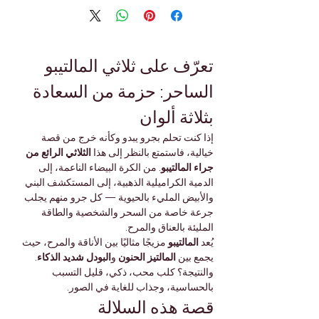
تعرّف على ثلاثي المالتيبو 
الساحر: حزمة من السعادة 
بثلاثة ألوان
إذا كنت تحلم بجرو يبدو وكأنه خرج من قصة 
خيالية، فاستمتع بالنظر إلى هذا 
الثلاثي الرائع من 
جراء المالتيبو
. من الكرة البيضاء الناعمة، إلى 
الدمية الكراميلية الذهبية، إلى المستكشف البني 
والأبيض المليء بالحيوية — كل جرو منهم يجلب 
جرعة خاصة من السحر والشخصية والطاقة 
المليئة بالعناق والمرح.
يُعد 
المالتيبو
 مزيجًا مثاليًا بين الأناقة والمرح، حيث 
يجمع بين 
المالتيز الحنون
 و
البودل شديد الذكاء
. 
والنتيجة؟ كلب محب، ذكي، قليل التسبب 
بالحساسية، وجذاب للغاية في الصور.
قصة هذه السلالة