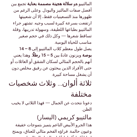
المالتيبو هو 
سلالة هجينة مصممة بعناية
 تجمع بين 
أفضل صفات المالتيز والبودل. وعلى الرغم من 
ظهورها منذ التسعينيات فقط، إلا أن شعبيتها 
ارتفعت بسرعة كبيرة لسبب وجيه. تشتهر جراء 
المالتيبو بطباعها اللطيفة، وسهولة تدريبها، وقلة 
تساقط شعرها — وكل ذلك في حجم صغير 
مناسب للحياة اليومية.
يصل طول معظم كلاب المالتيبو إلى 
8 – 14 
بوصة
 ويزنون عادةً بين 
5 – 15 رطلًا
. وهذا يعني 
أنهم بالحجم المثالي لسكان الشقق أو العائلات أو 
حتى الأفراد الذين يبحثون عن رفيق مخلص دون 
أن يشغل مساحة كبيرة.
ثلاثة ألوان… وثلاث شخصيات 
مختلفة
دعونا نتحدث عن الجمال — فهذا الثلاثي لا يخيب 
الظن.
مالتيبو كريمي (اليسار)
هذا الجرو الأبيض الناعم يتميز بتموجات خفيفة 
وعيون حالمة. فراؤه الفخم مثالي للعناق، ويمنح 