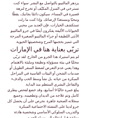

Γ
يزدهر المالتيبو بالتواصل مع البشر. سواء كنت 
تسترخي في المنزل المكيّف أو تخرج لنزهة 
قصيرة في المساء، سيكون دائمًا بجانبك، يقظًا 
ومحبًا ومستعدًا لإرضائك. وإذا كنت ما زلت 
تستكشف الخيارات، فإن العديد من محبي 
الحيوانات الأليفة يفكرون أيضًا في جرو المالتيبو 
الأنثى اللطيفة أو جراء المالتيبو الصغيرة المرحة 
التي تتميز بحجمها المرح وشخصيتها الحيوية.
تربّى بعناية هنا في الإمارات
لم يتم استيراد هذا الجرو من الخارج. لقد تربّى 
محليًا في بيئة مسؤولة ونظيفة ومليئة بالاهتمام. 
وهذا يعني عدم التعرض لضغط السفر الطويل أو 
صدمات الشحن أو البيئات القاسية في المراحل 
المبكرة من حياته. بل نشأ وسط الحب والدفء 
والتفاعل البشري المنتظم منذ البداية.
يبلغ عمره حاليًا 9 أسابيع، وقد خضع لفحص بيطري 
كامل وتم علاجه من الديدان وتطعيمه، وجميع 
سجلاته الصحية جاهزة. نحرص على أن يحصل كل 
جرو لدينا على التنشئة الاجتماعية المبكرة 
والتدريب السلوكي الأساسي وشخصية هادئة 
وواثقة قبل انتقاله إلى منزله الجديد.