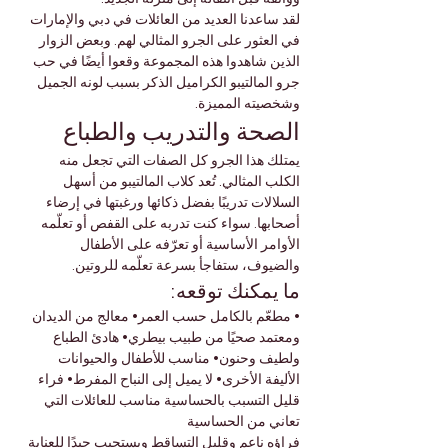
لقد ساعدنا العديد من العائلات في دبي والإمارات 
في العثور على الجرو المثالي لهم. وبعض الزوار 
الذين شاهدوا هذه المجموعة وقعوا أيضًا في حب 
جرو المالتيبو الكراميل الذكر بسبب لونه الجميل 
وشخصيته المميزة.
الصحة والتدريب والطباع
يمتلك هذا الجرو كل الصفات التي تجعل منه 
الكلب المثالي. تُعد كلاب المالتيبو من أسهل 
السلالات تدريبًا بفضل ذكائها ورغبتها في إرضاء 
أصحابها. سواء كنت تدربه على القفص أو تعلّمه 
الأوامر الأساسية أو تعرّفه على الأطفال 
والضيوف، ستفاجأ بسرعة تعلّمه للروتين.
ما يمكنك توقعه:
• مطعّم بالكامل حسب العمر• معالج من الديدان 
ومعتمد صحيًا من طبيب بيطري• هادئ الطباع 
ولطيف وحنون• مناسب للأطفال والحيوانات 
الأليفة الأخرى• لا يميل إلى النباح المفرط• فراء 
قليل التسبب بالحساسية مناسب للعائلات التي 
تعاني من الحساسية
فراؤه ناعم وقليل التساقط ويستجيب جيدًا للعناية 