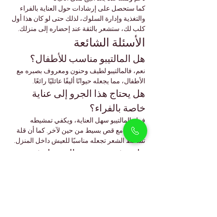
كما ستحصل على إرشادات حول العناية بالفراء 
والتغذية وإدارة السلوك، لذلك حتى لو كان هذا أول 
كلب لك، ستشعر بالثقة عند إحضاره إلى منزلك.
الأسئلة الشائعة
هل المالتيبو مناسب للأطفال؟
نعم، فالمالتيبو لطيف وحنون ومعروف بصبره مع 
الأطفال، مما يجعله حيوانًا أليفًا عائليًا رائعًا.
هل يحتاج هذا الجرو إلى عناية 
خاصة بالفراء؟
فراء المالتيبو سهل العناية، ويكفي تمشيطه 
أسبوعيًا مع قص بسيط من حين لآخر. كما أن قلة 
تساقط الشعر تجعله مناسبًا للعيش داخل المنزل.
هل توفرون خدمة التوصيل في 
جميع أنحاء الإمارات؟
نعم، نوفر التوصيل إلى جميع الإمارات بما في ذلك 
أبوظبي والشارقة والعين.
ما التطعيمات التي حصل عليها 