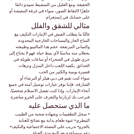
الخفيفة. ومع القليل من التمشيط سيبدو دائمًا 
جاهزًا لالتقاط الصور، سواء في غرفة المعيشة أو 
على حسابك في إنستغرام.
مثالي للشقق والفلل
غالبًا ما يتطلب العيش في الإمارات التكيف مع 
المناخ الحار والمساحات الخارجية المحدودة 
والمباني المرتفعة. حجم هذا المالتيبو وطبيعته 
يجعلان منه مناسبًا لأي نمط حياة. فهو لا يحتاج إلى 
جري طويل في الصحراء أو ساعات طويلة في 
الحدائق. يكفيه اللعب داخل المنزل ونزهات 
قصيرة يومية والكثير من الحب.
سواء كنت تقيم في دبي هيلز أو البرشاء أو 
الشارقة، فإننا نوفر خيارات توصيل آمنة في جميع 
أنحاء الإمارات. وإذا كنت تفضل الاستلام شخصيًا، 
فنرحب بك لزيارتنا والتعرف على الجرو مباشرة.
ما الذي ستحصل عليه
• سجل التطعيمات وشهادة صحية من الطبيب 
البيطري• عبوة طعام بداية مع نصائح للعناية 
بالجرو• تدريب على التنشئة الاجتماعية والتكيف• 
دعم ومساعدة بعد البيع مدى الحياة