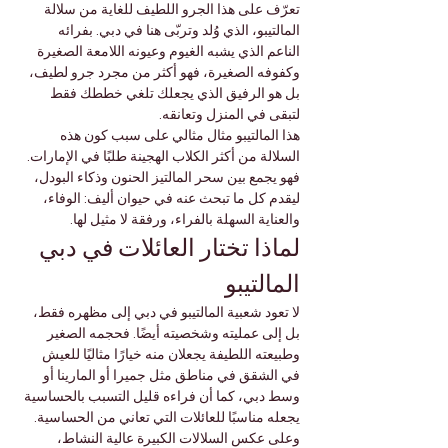
تعرّف على هذا الجرو اللطيف للغاية من سلالة 
المالتيبو، الذي وُلد وتربّى هنا في دبي. بفرائه 
الناعم الذي يشبه الغيوم وعيونه اللامعة الصغيرة 
وكفوفه الصغيرة، فهو أكثر من مجرد جرو لطيف، 
بل هو الرفيق الذي يجعلك تلغي خططك فقط 
لتبقى في المنزل وتعانقه.
هذا المالتيبو مثال مثالي على سبب كون هذه 
السلالة من أكثر الكلاب الهجينة طلبًا في الإمارات. 
فهو يجمع بين سحر المالتيز الحنون وذكاء البودل، 
ليقدم كل ما تبحث عنه في حيوان أليف: الوفاء، 
والعناية السهلة بالفراء، ورفقة لا مثيل لها.
لماذا تختار العائلات في دبي 
المالتيبو
لا تعود شعبية المالتيبو في دبي إلى مظهره فقط، 
بل إلى عمليته وشخصيته أيضًا. فحجمه الصغير 
وطبيعته اللطيفة يجعلان منه خيارًا مثاليًا للعيش 
في الشقق في مناطق مثل جميرا أو المارينا أو 
وسط دبي، كما أن فراءه قليل التسبب بالحساسية 
يجعله مناسبًا للعائلات التي تعاني من الحساسية.
وعلى عكس السلالات الكبيرة عالية النشاط، 