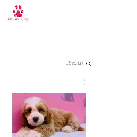
سلة
+971 52 811 1169
التسوق
الخاصة
بي