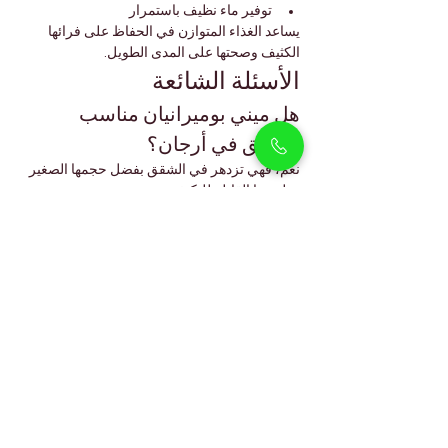
توفير ماء نظيف باستمرار
يساعد الغذاء المتوازن في الحفاظ على فرائها 
الكثيف وصحتها على المدى الطويل.
الأسئلة الشائعة
هل ميني بوميرانيان مناسب 
للشقق في أرجان؟
نعم، فهي تزدهر في الشقق بفضل حجمها الصغير 
وطبيعتها القابلة للتكيف.
هل يتساقط شعر ميني بوميرانيان؟
نعم، يتساقط شعرها بدرجة معتدلة وتحتاج إلى 
تمشيط منتظم للحفاظ على صحة الفراء.
هل يمكنها التكيف مع مناخ دبي؟
نعم، فهي تعيش بشكل أفضل داخل المنازل 
المكيفة، ويجب أن تكون النزهات الخارجية خلال 
الساعات الأكثر اعتدالًا.
هل ميني بوميرانيان مناسبة 
للأطفال؟
نعم، فهي ودودة وحنونة، خاصة عند تقديمها 