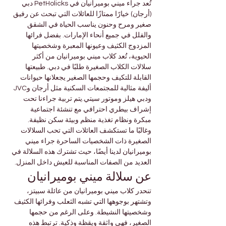
تُعد جراء ميني بوميرانيان في PetHolicks دبي 
(أرجان) خيارًا ممتازًا للعائلات التي تبحث عن رفيق 
صغير ومرح وحنون يناسب الحياة في الشقق 
والفلل في جميع أنحاء الإمارات. بفضل فرائها 
المزدوج الكثيف وعيونها المعبرة وشخصيتها 
الحيوية، تُعد كلاب ميني بوميرانيان من أكثر 
سلالات الكلاب الصغيرة طلبًا في دبي. طبيعتها 
القابلة للتكيف وحجمها الصغير يجعلانها حيوانات 
أليفة مثالية للمجتمعات السكنية مثل أرجان وJVC 
ودبي هيلز وموتور سيتي.يتم تربية جراءنا تحت 
إشراف بيطري احترافي مع تنشئة اجتماعية 
مبكرة ونظام تغذية منظم وبيئة سكن نظيفة. 
وغالبًا ما تستكشف العائلات التي تحب السلالات 
الصغيرة ذات الشخصيات الساحرة جراء ميني 
بوميرانيان لدينا أيضًا، حيث تشترك هذه السلالة في 
العديد من الصفات المناسبة للعيش داخل المنزل.
عن سلالة ميني بوميرانيان
تنحدر كلاب ميني بوميرانيان من عائلة سبيتز، 
وتشتهر بوجوهها التي تشبه الثعلب وفرائها الكثيف 
وشخصيتها النشيطة. وعلى الرغم من حجمها 
الصغير، فهي واثقة ويقظة وذكية. ترتبط هذه 