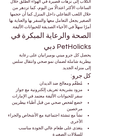
الكلاب إلى نزهات قصيرة في الهواء الطلق خلال 
الساعات الأكثر اعتدالًا من اليوم، كما تزدهر من 
خلال اللعب التفاعلي داخل المنزل.كما أن حجمها 
الصغير يجعل التعامل معها والسفر بها والعناية بها 
أمرًا سهلاً في الأحياء الصديقة للحيوانات الأليفة.
الصحة والرعاية المبكرة في 
PetHolicks دبي
يحصل كل جرو ميني بوميرانيان على رعاية 
بيطرية شاملة لضمان نمو صحي وانتقال سلس 
إلى منزله الجديد.
كل جرو:
مُطعَّم ومعالج ضد الديدان
مزود بشريحة تعريف إلكترونية مع جواز 
سفر للحيوانات الأليفة معتمد في الإمارات
خضع لفحص صحي من قبل أطباء بيطريين 
مرخصين
نشأ مع تنشئة اجتماعية مع الأشخاص والجراء 
الأخرى
يتغذى على طعام عالي الجودة مناسب 
للسلالات الصغيرة