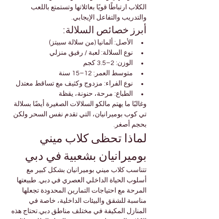

Γ
الكلاب ارتباطًا قويًا بعائلاتها وتستمتع باللعب 
والتدريب والتفاعل الإيجابي.
أبرز خصائص السلالة:
الأصل: ألمانيا (من سلالة سبيتز)
نوع السلالة: لعبة / رفيق منزلي
الوزن: 2–3.5 كجم
متوسط العمر: 12–15 سنة
نوع الفراء: مزدوج وكثيف مع تساقط معتدل
الطباع: مرحة، حنونة، يقظة
وغالبًا ما يهتم مالكو السلالات الصغيرة أيضًا بسلالة 
تي كوب بوميرانيان، التي تقدم نفس السحر ولكن 
بحجم أصغر.
لماذا تحظى كلاب ميني 
بوميرانيان بشعبية في دبي
تتناسب كلاب ميني بوميرانيان بشكل كبير مع 
أسلوب الحياة الداخلي العصري في دبي. طبيعتها 
المرحة مع احتياجات التمارين المحدودة تجعلها 
مناسبة للشقق والبيئات الداخلية، خاصة في 
المنازل المكيفة في مختلف مناطق دبي.تحتاج هذه 