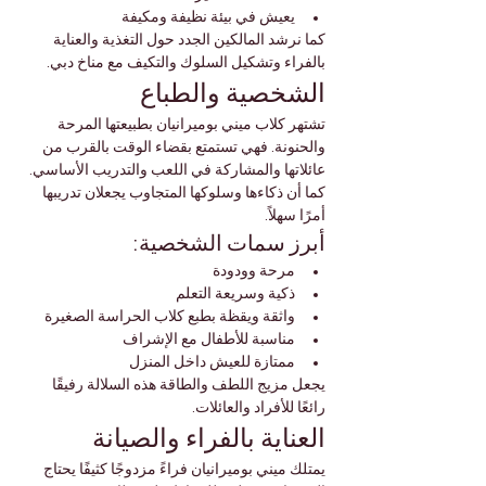
يعيش في بيئة نظيفة ومكيفة
كما نرشد المالكين الجدد حول التغذية والعناية 
بالفراء وتشكيل السلوك والتكيف مع مناخ دبي.
الشخصية والطباع
تشتهر كلاب ميني بوميرانيان بطبيعتها المرحة 
والحنونة. فهي تستمتع بقضاء الوقت بالقرب من 
عائلاتها والمشاركة في اللعب والتدريب الأساسي. 
كما أن ذكاءها وسلوكها المتجاوب يجعلان تدريبها 
أمرًا سهلاً.
أبرز سمات الشخصية:
مرحة وودودة
ذكية وسريعة التعلم
واثقة ويقظة بطبع كلاب الحراسة الصغيرة
مناسبة للأطفال مع الإشراف
ممتازة للعيش داخل المنزل
يجعل مزيج اللطف والطاقة هذه السلالة رفيقًا 
رائعًا للأفراد والعائلات.
العناية بالفراء والصيانة
يمتلك ميني بوميرانيان فراءً مزدوجًا كثيفًا يحتاج 