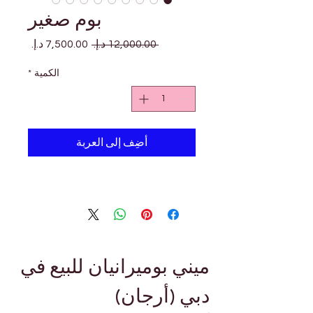
بوم صغير
سعر
سعر
 ‏12,000.00 د.إ.‏ 
عادي
البيع
الكمية
*
أضِف إلى العربة
ميني بوميرانيان للبيع في 
دبي (أرجان)