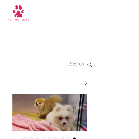
سلة
+971 52 811 1169
التسوق
الخاصة
بي