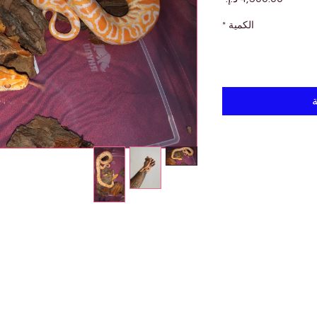

*
الكمية
أ
حيوانات أليفة
للتسوق