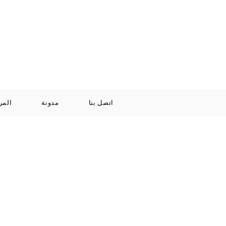
Log In / Signup
سلة
+971 52 811 1169
التسوق
الخاصة بي
اتصل بنا
مدونة
المر