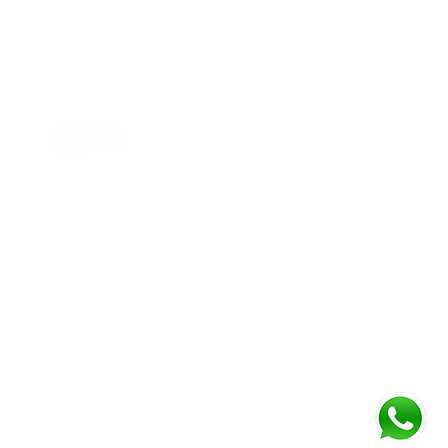
مركز دايموند للأعمال ١
المبنى B - المحل رقم G04 - حديقة دبي
المعجزة - أرجان