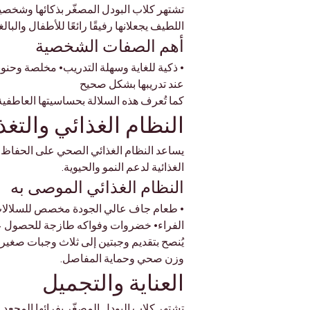
Γ
تشتهر كلاب البودل المصغّر بذكائها وشخصيته
اللطيف يجعلانها رفيقًا رائعًا للأطفال والبا
أهم الصفات الشخصية
• ذكية للغاية وسهلة التدريب• مخلصة وحنونة 
عند تدريبها بشكل صحيح
كما تُعرف هذه السلالة بحساسيتها العاطفية
النظام الغذائي والتغذ
يساعد النظام الغذائي الصحي على الحفاظ ع
الغذائية لدعم النمو والحيوية.
النظام الغذائي الموصى به
الفراء• خضروات وفواكه طازجة للحصول عل
يُنصح بتقديم وجبتين إلى ثلاث وجبات صغيرة
وزن صحي وحماية المفاصل.
العناية والتجميل
تشتهر كلاب البودل المصغّر بفرائها المجعد