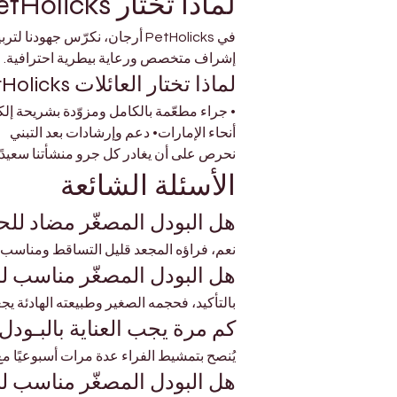
لماذا تختار PetHolicks دبي
في PetHolicks أرجان، نكرّس جه
إشراف متخصص ورعاية بيطرية احترافية.
لماذا تختار العائلات PetHolicks
• جراء مطعّمة بالكامل ومزوّدة بشريحة إل
أنحاء الإمارات• دعم وإرشادات بعد التبني
نحرص على أن يغادر كل جرو منشأتنا سعيدًا و
الأسئلة الشائعة
هل البودل المصغّر مضاد لل
نعم، فراؤه المجعد قليل التساقط ومناسب 
هل البودل المصغّر مناسب 
بالتأكيد، فحجمه الصغير وطبيعته الهادئة يجعل
كم مرة يجب العناية بالبـودل
يُنصح بتمشيط الفراء عدة مرات أسبوعيًا مع جلسة ت
هل البودل المصغّر مناسب ل