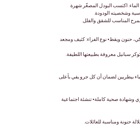
الماء. اكتسب البودل المصغّر شهرة 
اسية وشخصيته الودودة.
 المرح المناسب للشقق والفلل.
، 5 – 9 كجم وزنًا• متوسط العمر: 12 – 15 سنة• الطباع: مرح، ذكي، حنون ويقظ• نوع الفراء: كثيف ومجعد 
كوكر سبانيل معروفة بطبيعتها اللطيفة.
ع أطباء بيطريين لضمان أن كل جرو يفي بأعلى 
• فحص بيطري وشهادة صحية كاملة• تنشئة اجتماعية 
لة حنونة ومناسبة للعائلات.