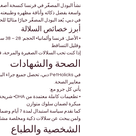
نشأ البودل المصغّر في فرنسا كنسخة أصغر م
واسعة بفضل ذكائه وأناقة مظهره وطبيعته ا
في دبي، يُعد البودل المصغّر خيارًا مثاليً
أبرز خصائص السلالة
وقليل التساقط
إذا كنت تحب السلالات الصغيرة والمرحة، فقد
الصحة والشهادات
في PetHolicks دبي، تحصل جمي
معايير الصحة.
يأتي كل جرو مع:
• تطعيمات 
مبكرة لضمان سلوك متوازن
كما نقدم سياسة استبدال لمدة 7 أيام وضمانًا وراثيًا للصحة لمدة 10 سنوات، مما يمنح المالكين الجدد راحة تامة.
ولمن يبحث عن سلالات ذكية ومخلصة مشابهة، 
الشخصية والطباع