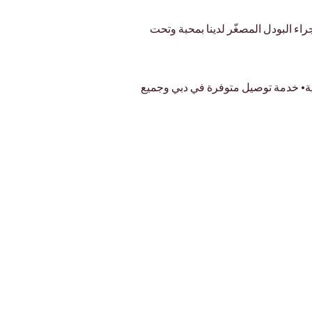
ء بجراء البودل المصغّر لدينا بمحبة وتحت 
فية• خدمة توصيل متوفرة في دبي وجميع 