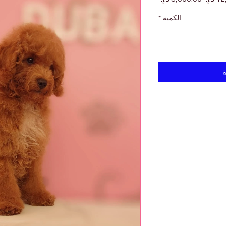
عادي
البيع
الكمية
*
ة