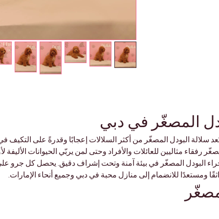
دل المصغّر في دبي
تُعد سلالة البودل المصغّر من أكثر السلالات إعجابًا وقدرةً على التكيف ف
غّر رفقاء مثاليين للعائلات والأفراد وحتى لمن يربّي الحيوانات الأليفة لأ
قوم بتربية جراء البودل المصغّر في بيئة آمنة وتحت إشراف دقيق. يحصل كل جرو ع
قًا ومستعدًا للانضمام إلى منازل محبة في دبي وجميع أنحاء الإمارات.
مصغّر