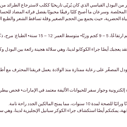
ن البودل القياسي الذي كان يُربّى تاريخيًا ككلب لاسترجاع الطرائد من 
لمخلصة. وسرعان ما أصبح كلبًا رفيقًا محبوبًا بفضل فرائه المضاد للحس
ا للحياة الحضرية، حيث يجمع بين الحجم الصغير وقلة تساقط الشعر والطبع
• الأصل: فرنسا وألمانيا• الحجم: 28 – 38 سم ارتفاعًا
 يعجبك أيضًا جراء الكوكابو لدينا، وهي سلالة هجينة رائعة بين البودل و
ع جراء البودل المصغّر على رعاية ممتازة منذ الولادة. يعمل فريقنا المحترف م
كاملة معتمدة من DHA• شريحة إلكترونية وجواز سفر للحيوانات الأليفة معتمد في الإمارات
يمكنكم أيضًا استكشاف جراء الكوكر سبانيل الإنجليزية لدينا، وهي سلا