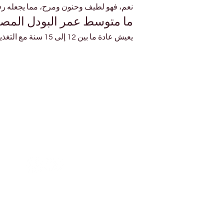
نعم، فهو لطيف وحنون ومرح، مما يجعله رفيقًا
ما متوسط عمر البودل المصغ
يعيش عادة ما بين 12 إلى 15 سنة مع التغذية المناسبة والرعاية البيطرية المنتظمة.
عنوان
مركز دايموند للأعمال ١
المبنى B - المحل رقم G04 - حديقة دبي
المعجزة - أرجان