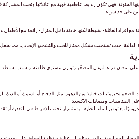

ها الحنونة. فهي تكوّن روابط عاطفية قوية مع عائلاتها وتحب المشاركة ف
اللطيف يجعلانها ر
ة مع أفراد العائلة• نشيطة لكنها هادئة داخل المنزل• رائعة مع الأطفال و
لعاطفية العالية، حيث تستجيب بشكل ممتاز للحب والتشجيع الإيجابي، مما
ال
اظ على لمعان فراء البودل المصغّر وتوازن مستوى طاقته. وبسبب نشاطه
الفراء• خضروات وفواكه طازجة ل
يرة يوميًا مع توفير الماء النظيف باستمرار. تجنب الإفراط في التغذية أ
ل المصغّر بفرائها المجعد المضاد للحساسية، والذي يحتاج إلى عناية من