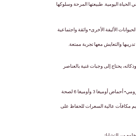
 الحياة اليومية. طبيعتها المرحة وسلوكها 
حيوانات الأليفة الأخرى• واثقة واجتماعية 
دريبها والتعايش معها تجربة ممتعة.
ائه، يحتاج إلى وجبات غنية بالعناصر 
• طعام جاف عالي الجودة مخصص للسلالات الصغيرة• بروتينات خالية من الدهون مثل الدجاج أو السمك أو الديك الرومي• أحماض أوميغا 3 وأوميغا 6 لصحة 
قديم مكافآت عالية السعرات للحفاظ على 
خلوه من التشابك.