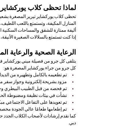
Γ
لماذا تحظى كلاب يوركشاير 
تحظى كلاب يوركشاير تيرير المصغرة بشعبية 
المنازل المكيفة، وتستمتع باللعب اللطيف، 
أليفة ممتازة للشقق والمساحات السكنية ا
إذا كنت تستمتع بالسلالات الصغيرة الأنيقة، 
الرعاية الصحية والرعاية ا
يتلقى كل جرو من فصيلة ميني يوركشاير في 
كل جرو من جراء يوركشاير المصغرة هو:
تم تطعيمه بالكامل وتطهيره من الديدا
مزود بشريحة إلكترونية وجواز سفر معت
تم فحصه من قبل الطبيب البيطري و
نشأت في بيئات نظيفة ومضبوطة الحر
تم تعويدها على التفاعل الاجتماعي مبك
تم إطعامها طعامًا عالي الجودة مخصصً
كما نقدم إرشادات لأصحاب الكلاب الجدد حول
دبي.