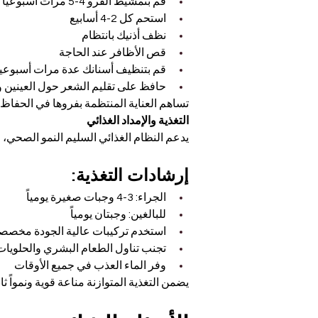
قم بتمشيط الفرو 4-5 مرات أسبوعياً
استحم كل 2-4 أسابيع
نظف أذنيك بانتظام
قص الأظافر عند الحاجة
قم بتنظيف أسنانك عدة مرات أسبوعياً
حافظ على تقليم الشعر حول العينين 
تساهم العناية المنتظمة بفروها في الحفاظ ع
التغذية والإمداد الغذائي
يدعم النظام الغذائي السليم النمو الصحي، 
إرشادات التغذية:
الجراء: 3-4 وجبات صغيرة يومياً
للبالغين: وجبتان يومياً
استخدم تركيبات عالية الجودة مخصصة
تجنب تناول الطعام البشري والحلويات 
وفر الماء العذب في جميع الأوقات
يضمن التغذية المتوازنة مناعة قوية ونمواً ثابتا