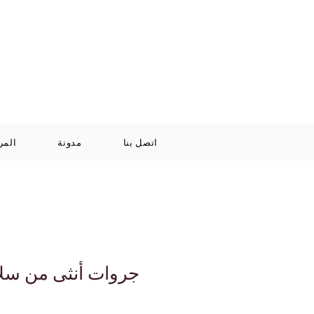
Log In / Signup
سلة
+971 52 811 1169
التسوق
الخاصة بي
اتصل بنا
مدونة
المر
جروات أنثى من سلا