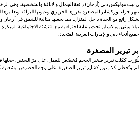
بيت هوليكس دبي (أرجان) رائعة الجمال والأناقة والشخصية، وهي الرفيقة ا
هر جراء يوركشاير المصغرة بفروها الحريري وعيونها البراقة وتعابيرها 
بشكل رائع مع الحياة داخل المنزل، مما يجعلها مثالية للشقق في أرجان وأ
 ميني يوركشاير تحت رعاية احترافية مع التنشئة الاجتماعية المبكرة، و
يع أنحاء دبي والإمارات العربية المتحدة.
ر تيرير المصغرة
طُوّرت ككلب تيرير صغير الحجم مُخصّص للعمل. على مرّ السنين، جعلها ف
عالم. وتُحظى كلاب يوركشاير تيرير الصغيرة، على وجه الخصوص، بشعبية 