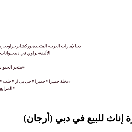
دبيالإمارات العربية المتحدةيوركشايرجراويجرو
الأليفةجراوي في دبيحيوانات أ
#متجر الحيوانا
#نخلة جميرا #جميرا #جي بي آر #جلت #
#المرابع 
 إناث للبيع في دبي (أرجان)