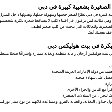

لماذا تحظى كلاب يوركشاير ال
ة كبيرة في دبي نظرًا لصغر حجمها وسهولة حملها، وهدوئها داخل المنزل
 وهي مثالية لمن يرغبون في اقتناء كلب لا يتساقط شعره بكثرة. شخصيتها
أليفة ممتازة للشقق والمساحات السكنية الصغيرة،
إذا كنت تستمتع 
الرعاية الصحية والرعاية 
تلقى كل جرو من فصيلة ميني يوركشاير في بيت هوليكس أرجان رعاية منظم
ت
مزود بشريحة إلكترونية وجواز سفر معت
تم فحصه من قبل الط
نشأ
تم تعويدها على التفاعل الاج
تم إطعامها طعامًا عالي الجود
 حول جداول التغذية، والعناية بالفرو، ومساعدة كلابهم من نوع ميني ي