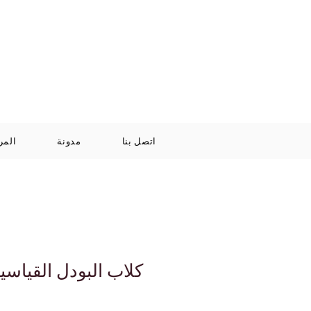
Log In / Signup
سلة
+971 52 811 1169
التسوق
الخاصة بي
اتصل بنا
مدونة
المر
كلاب البودل القياسي