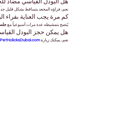
هل البودل القياسي مضاد ل
نعم، فراؤه المجعد يتساقط بشكل قليل جداً
كم مرة يجب العناية بفراء ال
يُنصح بتمشيطه عدة مرات أسبوعياً مع 
جلسة ع
هل يمكن حجز البودل القياسي
نعم، يمكنك زيارة 
PetHolicksDubai.com
عنوان
مركز دايموند للأعمال ١
المبنى B - المحل رقم G04 - حديقة دبي
المعجزة - أرجان