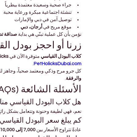
جراء صحية وسعيدة معتمدة بيطرياً
تنشئة اجتماعية مبكرة ورعاية محبة
توصيل آمن في دبي والإمارات
موقع مريح في 
أرجان، دبي
نؤمن بأن كل عملية تبنّي هي بداية 
صداقة تد
زرنا أو احجز بودل ا
كلاب البودل القياسي
 متوفرة الآن في 
olicks
.
PetHolicksDubai.com
كل جرو مرح وذكي ومعتمد صحياً، وجاهز لل
والرفقة
.
الأسئلة الشائعة (FAQs)
هل كلاب البودل القياسي منا
نعم، فهي لطيفة وحنونة وتتعامل بشكل رائع 
كم يبلغ سعر البودل القياسي
عادةً تتراوح الأسعار بين 
7,000 إلى 10,000 درهم إماراتي