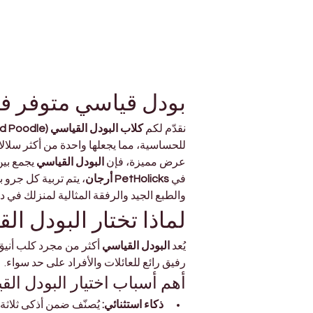
بودل قياسي متوفر في دبي | licks
نقدّم لكم 
كلاب البودل القياسي (Standard Poodle)
للحساسية، مما يجعلها واحدة من أكثر سلا
عرض مميزة، فإن 
البودل القياسي
 يجمع بي
في 
PetHolicks أرجان
، يتم تربية كل جرو
والطبع الجيد والرفقة المثالية لمنزلك في د
لماذا تختار البودل ال
يُعد 
البودل القياسي
 أكثر من مجرد كلب أنيق
رفيق رائع للعائلات والأفراد على حد سواء.
أهم أسباب اختيار البودل الق
ذكاء استثنائي:
 يُصنّف ضمن أذكى ثلاثة