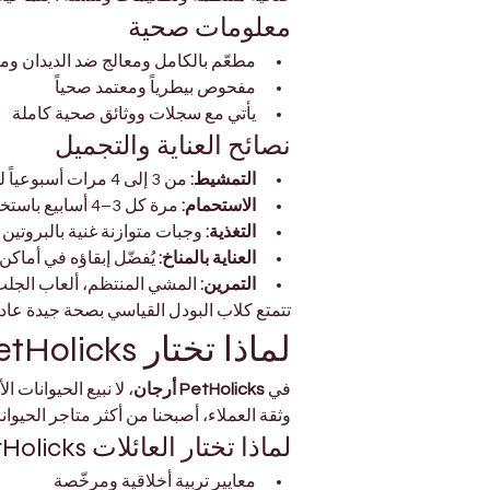
معلومات صحية
مطعّم بالكامل ومعالج ضد الديدان ومز
مفحوص بيطرياً ومعتمد صحياً
يأتي مع سجلات ووثائق صحية كاملة
نصائح العناية والتجميل
التمشيط:
 من 3 إلى 4 مرات أسبوعياً للحفاظ على الفراء المجعد المضاد للحساسية.
الاستحمام:
 مرة كل 3–4 أسابيع باستخدام شامبو لطيف للكلاب.
التغذية:
 وجبات متوازنة غنية بالبروتين
العناية بالمناخ:
 يُفضّل إبقاؤه في أماك
التمرين:
 المشي المنتظم، ألعاب الجلب،
تتمتع كلاب البودل القياسي بصحة جيدة عا
لماذا تختار PetHolicks دبي
في 
PetHolicks أرجان
، لا نبيع الحيوانات 
وثقة العملاء، أصبحنا من أكثر متاجر الحيوان
لماذا تختار العائلات PetHolicks
معايير تربية أخلاقية ومرخّصة