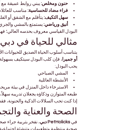
Γ
حنون ومخلص:
 يبني روابط عميقة مع أف
فراء مضاد للحساسية:
 مناسب للعائلا
سهل التكيف:
 يتأقلم مع الشقق أو الفل
أنيق ورياضي:
 يستمتع بالمشي والجري 
البودل القياسي معروف بحدسه العالي؛ فهو ي
مثالي للحياة في دبي
يتناسب أسلوب الحياة الصديق للحيوانات الأ
أو جميرا
، فإن كلب البودل سيتكيف بسهولة م
يحب البودل:
المشي الصباحي
الأنشطة العائلية
الاسترخاء داخل المنزل في بيئة مريحة
طبعه المتوازن وذكاؤه يجعلان تدريبه سهلاً، 
إذا كنت تحب السلالات الذكية والحنونة، فقد 
الصحة والعناية والتج
في 
PetHolicks دبي
، نفخر بتربية جراء 
صحية منتظمة وتطعيمات وتنشئة اجتماعية م