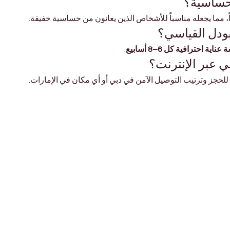
لحساسية؟
، مما يجعله مناسباً للأشخاص الذين يعانون من حساسية خفيفة.
بودل القياسي؟
ناية احترافية كل 6–8 أسابيع
.
 عبر الإنترنت؟
 للحجز وترتيب التوصيل الآمن في دبي أو أي مكان في الإمارات.
حيوانات أليفة
للتسوق
معلومات عنا
تسوق الجراء
الأل
بالإ
اتصل بنا
تسوق القطط الصغيرة
بقاء صديقك المفضل نظيفًا ويشعر بالراحة والتدليل.