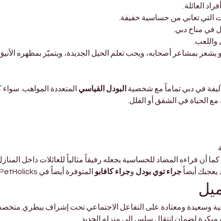

 يبني روابط 
 مناسب للعائلات التي تعاني من
 يتأقلم مع الش
 يستمتع
روف بحدسه العالي؛ فهو يشعر بمشاعر أصحابه، ويحب تعلم الحيل الجديدة
واهب. سواء كنت تعيش في 
البودل القياسي
يتناسب أسلوب الحياة الصديق ل
، فإن كلب البودل سيتكيف بسه
وازن وذكاؤه يجعلان تدريبه سهلاً، كما أن فراءه المضاد للحساسية يجعله رف
 المتوفرة أيضاً في PetHolicks دبي.
جراء كافابو
 و
جراء توي بودل
إذا كنت تحب 
الص
ية جراء صحية وسعيدة ومعتادة على التفاعل الاجتماعي تحت إشراف بي
صحية منتظمة وتطعيمات وتنشئة اجتماعية مب