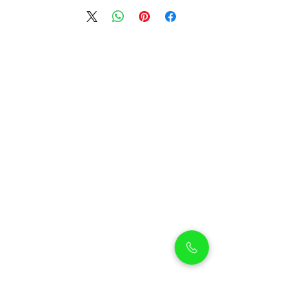
بيثوليكس
بيثوليكس هو متجر شامل لمستلزمات الحيوانات
الأليفة يقع في أرجان، دبي، ويقدم مجموعة
واسعة من الحيوانات الأليفة عالية الجودة ومنتجات
مميزة، بالإضافة إلى خدمات العناية بالحيوانات
الأليفة لضمان بقاء صديقك المفضل نظيفًا ويشعر
بالراحة والتدليل.
حيوانات أليفة للتسوق
سياسة الشحن
تسوق الجراء