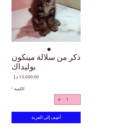

Γ
ذكر من سلالة مينكون
بوليداك
السعر
*
الكمية
أضِف إلى العربة