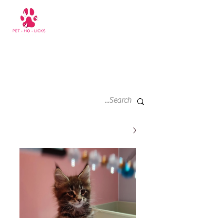
سلة
+971 52 811 1169
التسوق
الخاصة
بي