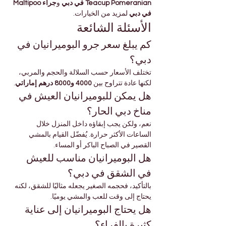
Teacup Pomeranian في دبي
 و
جراء Maltipoo 
في دبي
 لمزيد من الخيارات.
الأسئلة الشائعة
كم يبلغ سعر جرو البوميرانيان في 
دبي؟
تختلف الأسعار حسب السلالة والحجم والمربي، 
لكنها عادة تتراوح بين 
4000 و8000 درهم إماراتي
.
هل يمكن للبوميرانيان العيش في 
مناخ دبي الحار؟
نعم، ولكن يجب إبقاؤه داخل المنزل خلال 
الساعات الأكثر حرارة. يُفضّل القيام بالمشي 
القصير في الصباح الباكر أو المساء.
هل البوميرانيان مناسب للعيش 
في الشقق في دبي؟
بالتأكيد، فحجمه الصغير يجعله مثاليًا للشقق، لكنه 
يحتاج إلى وقت للعب والمشي يوميًا.
هل يحتاج البوميرانيان إلى عناية 
كثيرة بالفراء؟