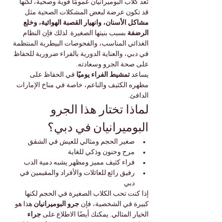
تُعد كلاب البوميرانيان عمومًا قوية وصحية، لكنها 
قد تكون عرضة لبعض المشكلات الصحية مثل 
مشاكل الأسنان، وانهيار القصبة الهوائية، وخلع 
الرضفة
 بسبب بنيتها الصغيرة. لذلك فإن النظام 
الغذائي المناسب، والفحوصات البيطرية المنتظمة 
في دبي، والعناية الدورية بالفراء ضرورية للحفاظ 
على صحة الجرو وسعادته.
يساعد 
تمشيط الفراء يوميًا
 في الحفاظ على 
مظهره الكثيف والناعم، خاصة في مناخ الإمارات 
الدافئ.
لماذا تختار هذا الجرو 
البوميرانيان في دبي؟
صغير الحجم ومثالي للعيش في الشقق
مرح وحنون وذكي للغاية
فراء كثيف مميز ومظهر يشبه دمية الدب
رفيق رائع للعائلات والأفراد والمقيمين في 
دبي
إذا كنت تحب الكلاب الصغيرة في الحجم لكنها 
كبيرة في الشخصية، فإن 
جرو البوميرانيان
 هذا هو 
الخيار المثالي. يمكنك أيضًا الاطلاع على 
جراء 