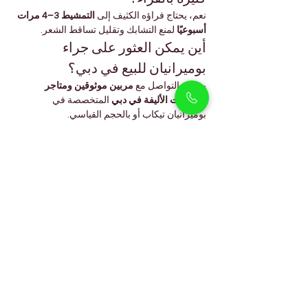
نعم، يحتاج فراؤه الكثيف إلى 
التمشيط 3–4 مرات 
أسبوعيًا
 لمنع التشابك وتقليل تساقط الشعر.
أين يمكن العثور على جراء 
بوميرانيان للبيع في دبي؟
يمكنك التواصل مع 
مربين موثوقين ومتاجر 
الحيوانات الأليفة في دبي
 المتخصصة في 
بوميرانيان تيكاب أو بالحجم القياسي.
ما متوسط عمر كلب البوميرانيان؟
مع العناية الجيدة، يمكن أن يعيش البوميرانيان 
بين 
12 و15 سنة
، مما يجعله رفيقًا محبًا لسنوات 
طويلة.
بيثوليكس
بيثوليكس هو متجر شامل لمستلزمات الحيوانات
الأليفة يقع في أرجان، دبي، ويقدم مجموعة