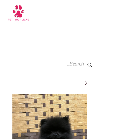
سلة
+971 52 811 1169
التسوق
الخاصة
بي