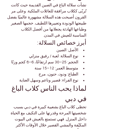

Γ
نشأت سلالة الباغ في الصين القديمة حيث كانت 
تُربّى ككلاب مرافقة للعائلات الملكية. وعلى مر 
القرون أصبحت هذه السلالة مشهورة عالميًا بفضل 
طبيعتها الودودة وتعبيرها اللطيف. حجمها الصغير 
وطباعها الهادئة يجعلانها من أفضل الكلاب 
المناسبة للعيش في المدن.
أبرز خصائص السلالة:
الأصل: الصين
نوع السلالة: لعبة / رفيق منزلي
الحجم: 25–30 سم ارتفاعًا، 6–8 كجم وزنًا
متوسط العمر: 12–15 سنة
الطباع: ودود، حنون، مرح
نوع الفراء: قصير وناعم وسهل العناية
لماذا يحب الناس كلاب الباغ 
في دبي
تحظى كلاب الباغ بشعبية كبيرة في دبي بسبب 
شخصيتها المرحة وقدرتها على التكيف مع الحياة 
داخل المنزل. فهي تستمتع بالعيش في البيوت 
المكيّفة والمشي القصير خلال الأوقات الأكثر 