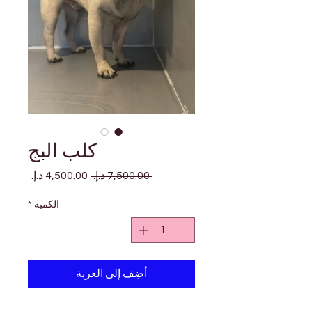
كلب البج
سعر
سعر
 ‏7,500.00 د.إ.‏ 
عادي
البيع
الكمية
*
أضِف إلى العربة