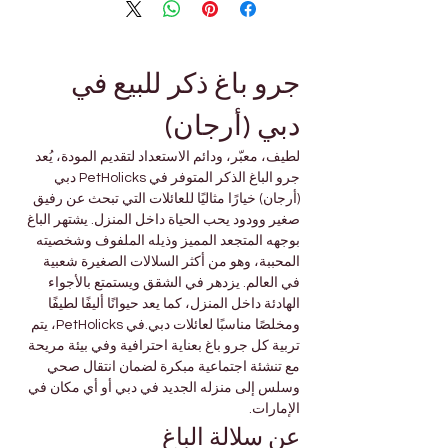
جرو باغ ذكر للبيع في 
دبي (أرجان)
لطيف، معبّر، ودائم الاستعداد لتقديم المودة، يُعد 
جرو الباغ الذكر المتوفر في PetHolicks دبي 
(أرجان) خيارًا مثاليًا للعائلات التي تبحث عن رفيق 
صغير وودود يحب الحياة داخل المنزل. يشتهر الباغ 
بوجهه المتجعد المميز وذيله الملفوف وشخصيته 
المحببة، وهو من أكثر السلالات الصغيرة شعبية 
في العالم. يزدهر في الشقق ويستمتع بالأجواء 
الهادئة داخل المنزل، كما يعد حيوانًا أليفًا لطيفًا 
ومخلصًا مناسبًا لعائلات دبي.في PetHolicks، يتم 
تربية كل جرو باغ بعناية احترافية وفي بيئة مريحة 
مع تنشئة اجتماعية مبكرة لضمان انتقال صحي 
وسلس إلى منزله الجديد في دبي أو أي مكان في 
الإمارات.
عن سلالة الباغ