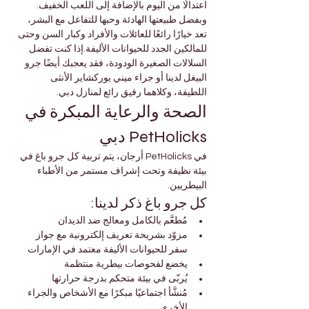
اعتدالًا من اليوم بالإضافة إلى اللعب الخفيف. 
وبفضل طبيعتها الهادئة وحبها للتفاعل مع البشر، 
تعد خيارًا رائعًا للعائلات والأفراد وكبار السن وحتى 
للمالكين الجدد للحيوانات الأليفة.إذا كنت تفضل 
السلالات الصغيرة الودودة، فقد يعجبك أيضًا جرو 
البيغل لدينا أو جراء ميني يوركشاير الأنثى 
اللطيفة، وكلاهما رفيق رائع لمنازل دبي.
الصحة والرعاية المبكرة في 
PetHolicks دبي
في PetHolicks أرجان، يتم تربية كل جرو باغ في 
بيئة نظيفة وتحت إشراف مستمر من الأطباء 
البيطريين.
كل جرو باغ ذكر لدينا:
مُطعَّم بالكامل ومعالج ضد الديدان
مزوّد بشريحة تعريف إلكترونية مع جواز 
سفر للحيوانات الأليفة معتمد في الإمارات
يخضع لفحوصات بيطرية منتظمة
يُربّى في بيئة متحكم بدرجة حرارتها
مُنشَّأ اجتماعيًا مبكرًا مع الأشخاص والجراء 
الأخرى