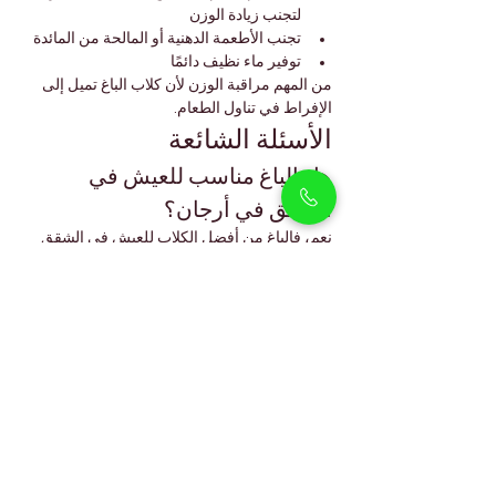
لتجنب زيادة الوزن
تجنب الأطعمة الدهنية أو المالحة من المائدة
توفير ماء نظيف دائمًا
من المهم مراقبة الوزن لأن كلاب الباغ تميل إلى 
الإفراط في تناول الطعام.
الأسئلة الشائعة
هل الباغ مناسب للعيش في 
الشقق في أرجان؟
نعم، فالباغ من أفضل الكلاب للعيش في الشقق 
بفضل طبيعته الهادئة والمناسبة للحياة داخل 
المنزل.
كم مرة يجب أن يأكل جرو الباغ؟
ثلاث وجبات صغيرة يوميًا، ثم الانتقال إلى وجبتين 
يوميًا عند البلوغ.
هل يستطيع الباغ التكيف مع طقس 
دبي؟
نعم، فهو يزدهر داخل المنازل المكيّفة ويحتاج فقط 
إلى وقت قصير في الخارج خلال الساعات الأكثر 