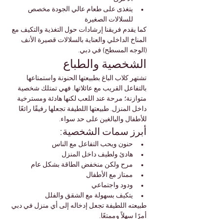
يتغذى على طعام عالي الجودة مخصص 
للسلالات الصغيرة
كما يقدم فريقنا إرشادات حول التغذية والتكيف مع 
المناخ الداخلي والعناية بالسلالات قصيرة الأنف 
(الوجه المسطح) في دبي.
الشخصية والطباع
تشتهر كلاب الباغ بطبيعتها الحنونة واستمتاعها 
بالتفاعل القريب مع عائلاتها. فهي تمتلك شخصية 
متوازنة؛ مرحة عند اللعب لكنها هادئة ومسترخية 
داخل المنزل. طبيعتها اللطيفة تجعلها رفيقًا رائعًا 
للأطفال والبالغين على حد سواء.
أبرز سمات الشخصية:
حنون ويحب التفاعل مع الناس
هادئ ولطيف داخل المنزل
مرح ولكن منخفض الطاقة بشكل عام
ممتاز مع الأطفال
ودود واجتماعي
يتكيف بسهولة مع الشقق والفلل
طبيعته اللطيفة تجعل إدخاله إلى أي منزل في دبي 
أمرًا سهلاً وممتعًا.