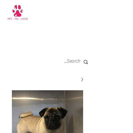
سلة
+971 52 811 1169
التسوق
الخاصة
بي