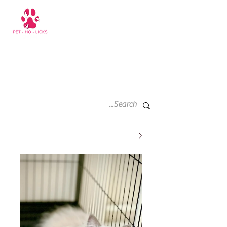
سلة
+971 52 811 1169
التسوق
الخاصة
بي