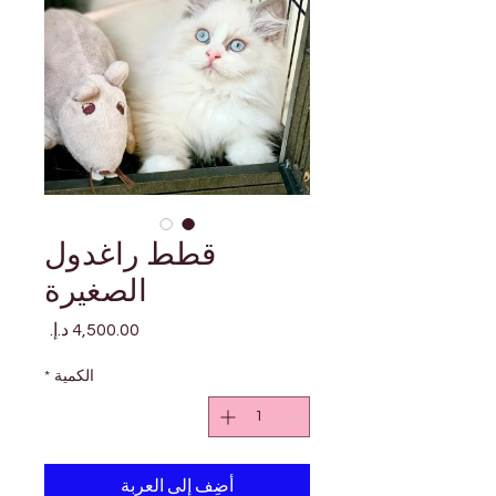

Γ
قطط راغدول
الصغيرة
السعر
*
الكمية
أضِف إلى العربة