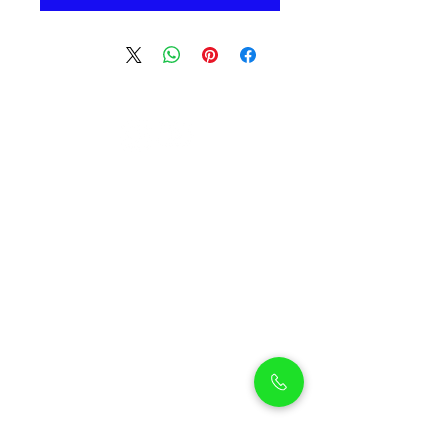
بيثوليكس
بيثوليكس هو متجر شامل لمستلزمات الحيوانات
الأليفة يقع في أرجان، دبي، ويقدم مجموعة
واسعة من الحيوانات الأليفة عالية الجودة ومنتجات
مميزة، بالإضافة إلى خدمات العناية بالحيوانات
الأليفة لضمان بقاء صديقك المفضل نظيفًا ويشعر
بالراحة والتدليل.
حيوانات أليفة للتسوق
سياسة الشحن
تسوق الجراء