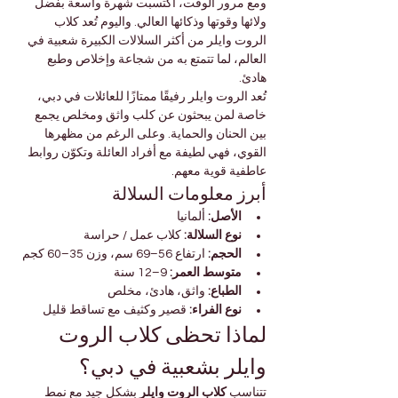
ومع مرور الوقت، اكتسبت شهرة واسعة بفضل 
ولائها وقوتها وذكائها العالي. واليوم تُعد كلاب 
الروت وايلر من أكثر السلالات الكبيرة شعبية في 
العالم، لما تتمتع به من شجاعة وإخلاص وطبع 
هادئ.
تُعد الروت وايلر رفيقًا ممتازًا للعائلات في دبي، 
خاصة لمن يبحثون عن كلب واثق ومخلص يجمع 
بين الحنان والحماية. وعلى الرغم من مظهرها 
القوي، فهي لطيفة مع أفراد العائلة وتكوّن روابط 
عاطفية قوية معهم.
أبرز معلومات السلالة
الأصل:
 ألمانيا
نوع السلالة:
 كلاب عمل / حراسة
الحجم:
 ارتفاع 56–69 سم، وزن 35–60 كجم
متوسط العمر:
 9–12 سنة
الطباع:
 واثق، هادئ، مخلص
نوع الفراء:
 قصير وكثيف مع تساقط قليل
لماذا تحظى كلاب الروت 
وايلر بشعبية في دبي؟
تتناسب 
كلاب الروت وايلر
 بشكل جيد مع نمط 