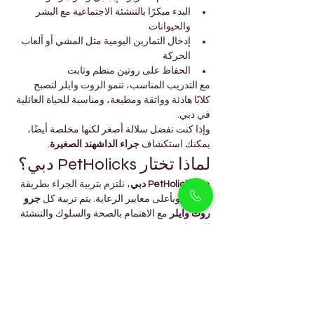
البدء مبكرًا بالتنشئة الاجتماعية مع البشر 
والحيوانات
إدخال التمارين اليومية مثل المشي أو ألعاب 
الحركة
الحفاظ على روتين منظم وثابت
مع التدريب المناسب، تنمو الروت وايلر لتصبح 
كلابًا هادئة وواثقة ومطيعة، ومناسبة للحياة العائلية 
في دبي.
وإذا كنت تفضل سلالة أصغر لكنها مخلصة أيضًا، 
يمكنك استكشاف 
جراء الداشهند الصغيرة
.
لماذا تختار PetHolicks دبي؟
في 
PetHolicks دبي
، نلتزم بتربية الجراء بطريقة 
أخلاقية وبأعلى معايير الرعاية. يتم تربية كل 
جرو 
روت وايلر
 مع الاهتمام بالصحة والسلوك والتنشئة 
الاجتماعية.
كما يقدم فريقنا إرشادات شاملة لكل مالك جديد 
حول 
التغذية والتدريب والعناية
 لضمان انتقال 
سلس إلى المنزل الجديد.
يقع متجرنا في 
أرجان
 ويخدم محبي الحيوانات 
الأليفة في جميع أنحاء دبي ممن يبحثون عن الجودة 