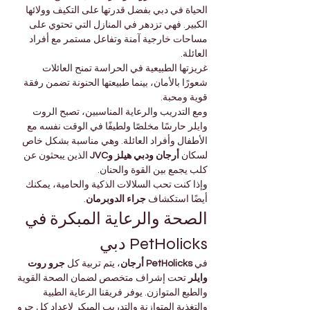

Γ
الحياة في دبي بفضل قدرتها على التكيف وولائها 
الكبير. فهي تزدهر في المنازل التي تحتوي على 
مساحات خارجية آمنة وتفاعل مستمر مع أفراد 
العائلة.
غريزتها الطبيعية في الحراسة تمنح العائلات 
شعورًا بالأمان، بينما طبيعتها الحنونة تضمن رفقة 
قوية ومحبة.
ومع التدريب والرعاية المناسبين، تصبح الروت 
وايلر حارسًا مخلصًا ولطيفًا في الوقت نفسه مع 
الأطفال وأفراد العائلة. وهي مناسبة بشكل خاص 
 الذين يبحثون عن 
أرجان ودبي هيلز وJVC
لسكان 
كلب يجمع بين القوة والحنان.
وإذا كنت تحب السلالات الذكية والحامية، يمكنك 
.
جراء الدوبرمان
أيضًا استكشاف 
الصحة والرعاية المبكرة في 
PetHolicks دبي
جرو روت 
، يتم تربية كل 
PetHolicks أرجان
في 
 تحت إشراف متخصص لضمان الصحة القوية 
وايلر
والطبع المتوازن. يوفر فريقنا الرعاية الطبية 
والتغذية المتوازنة والتدريب المبكر لإعداد كل جرو 