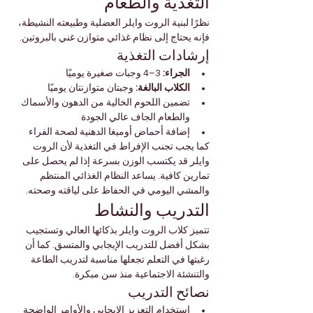
التغذية والطعام
نظرًا لبنية الروت وايلر العضلية وطبيعته النشيطة، 
فإنه يحتاج إلى نظام غذائي متوازن غني بالبروتين.
إرشادات التغذية
الجراء:
 3–4 وجبات صغيرة يوميًا
الكلاب البالغة:
 وجبتان متوازنتان يوميًا
تضمين اللحوم الخالية من الدهون والأسماك 
والطعام الجاف عالي الجودة
إضافة أحماض أوميغا الدهنية لصحة الفراء
كما يجب تجنب الإفراط في التغذية لأن الروت 
وايلر قد يكتسب الوزن بسرعة إذا لم يحصل على 
تمارين كافية. يساعد النظام الغذائي المنتظم 
والمشي اليومي في الحفاظ على لياقته وصحته.
التدريب والنشاط
تتميز كلاب الروت وايلر بذكائها العالي وتستجيب 
بشكل أفضل للتدريب الإيجابي والمتسق. كما أن 
رغبتها في التعلم تجعلها مناسبة لتدريب الطاعة 
والتنشئة الاجتماعية منذ سن مبكرة.
نصائح التدريب
استخدام التعزيز الإيجابي والأوامر الواضحة