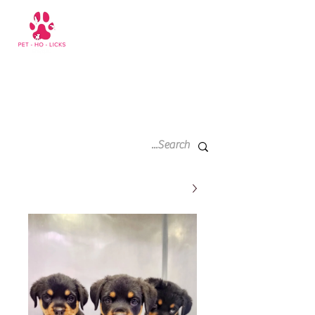
سلة
+971 52 811 1169
التسوق
الخاصة
بي