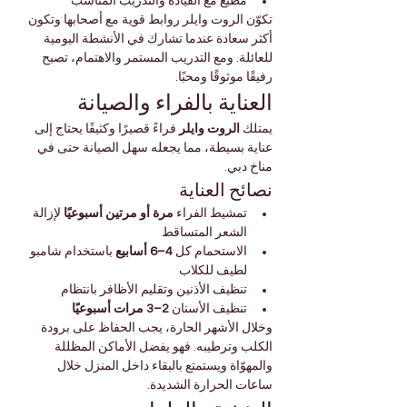
مطيع مع القيادة والتدريب المناسب
تكوّن الروت وايلر روابط قوية مع أصحابها وتكون 
أكثر سعادة عندما تشارك في الأنشطة اليومية 
للعائلة. ومع التدريب المستمر والاهتمام، تصبح 
رفيقًا موثوقًا ومحبًا.
العناية بالفراء والصيانة
يمتلك 
الروت وايلر
 فراءً قصيرًا وكثيفًا يحتاج إلى 
عناية بسيطة، مما يجعله سهل الصيانة حتى في 
مناخ دبي.
نصائح العناية
تمشيط الفراء 
مرة أو مرتين أسبوعيًا
 لإزالة 
الشعر المتساقط
الاستحمام كل 
4–6 أسابيع
 باستخدام شامبو 
لطيف للكلاب
تنظيف الأذنين وتقليم الأظافر بانتظام
تنظيف الأسنان 
2–3 مرات أسبوعيًا
وخلال الأشهر الحارة، يجب الحفاظ على برودة 
الكلب وترطيبه. فهو يفضل الأماكن المظللة 
والمهوّاة ويستمتع بالبقاء داخل المنزل خلال 
ساعات الحرارة الشديدة.