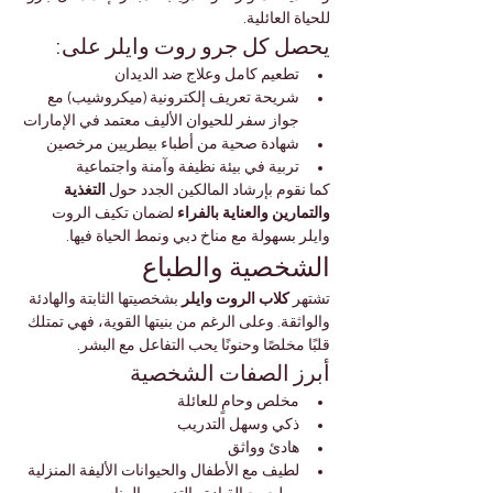
للحياة العائلية.
يحصل كل جرو روت وايلر على:
تطعيم كامل وعلاج ضد الديدان
شريحة تعريف إلكترونية (ميكروشيب) مع 
جواز سفر للحيوان الأليف معتمد في الإمارات
شهادة صحية من أطباء بيطريين مرخصين
تربية في بيئة نظيفة وآمنة واجتماعية
كما نقوم بإرشاد المالكين الجدد حول 
التغذية 
والتمارين والعناية بالفراء
 لضمان تكيف الروت 
وايلر بسهولة مع مناخ دبي ونمط الحياة فيها.
الشخصية والطباع
تشتهر 
كلاب الروت وايلر
 بشخصيتها الثابتة والهادئة 
والواثقة. وعلى الرغم من بنيتها القوية، فهي تمتلك 
قلبًا مخلصًا وحنونًا يحب التفاعل مع البشر.
أبرز الصفات الشخصية
مخلص وحامٍ للعائلة
ذكي وسهل التدريب
هادئ وواثق
لطيف مع الأطفال والحيوانات الأليفة المنزلية