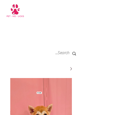
سلة
+971 52 811 1169
التسوق
الخاصة
بي