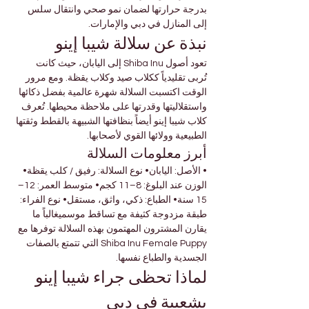

Γ
بدرجة حرارتها لضمان نمو صحي وانتقال سلس 
إلى المنازل في دبي والإمارات.
نبذة عن سلالة شيبا إينو
تعود أصول Shiba Inu إلى اليابان، حيث كانت 
تُربى تقليدياً ككلاب صيد وكلاب يقظة. ومع مرور 
الوقت اكتسبت السلالة شهرة عالمية بفضل ذكائها 
واستقلاليتها وقدرتها على ملاحظة محيطها. تُعرف 
كلاب شيبا إينو أيضاً بنظافتها الشبيهة بالقطط وثقتها 
الطبيعية وولائها القوي لأصحابها.
أبرز معلومات السلالة
• الأصل: اليابان• نوع السلالة: رفيق / كلب يقظة• 
الوزن عند البلوغ: 8–11 كجم• متوسط العمر: 12–
15 سنة• الطباع: ذكي، واثق، مستقل• نوع الفراء: 
طبقة مزدوجة كثيفة مع تساقط موسميغالباً ما 
يقارن المشترون المهتمون بهذه السلالة توفرها مع 
Shiba Inu Female Puppy التي تتمتع بالصفات 
الجسدية والطباع نفسها.
لماذا تحظى جراء شيبا إينو 
بشعبية في دبي