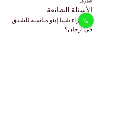
الطويل.
الأسئلة الشائعة
هل جراء شيبا إينو مناسبة للشقق 
في أرجان؟
نعم، مع المشي المنتظم والروتين المنظم يمكنها 
التكيف بشكل جيد.
هل يمكن لشيبا إينو التكيف مع 
مناخ دبي؟
نعم، مع التبريد داخل المنزل والأنشطة الخارجية 
خلال الأوقات الأكثر اعتدالاً.
هل يتساقط شعر شيبا إينو كثيراً؟
يتساقط شعرها موسمياً ويتطلب تمشيطاً منتظماً.
هل شيبا إينو مناسبة للأطفال؟
نعم، فهي هادئة ومتسامحة عند التعامل معها 
باحترام وتحت إشراف.
هل من السهل تدريب شيبا إينو؟
هي ذكية لكنها تحتاج إلى تدريب ثابت وصبر.
ما هي الوثائق التي تأتي مع الجرو؟