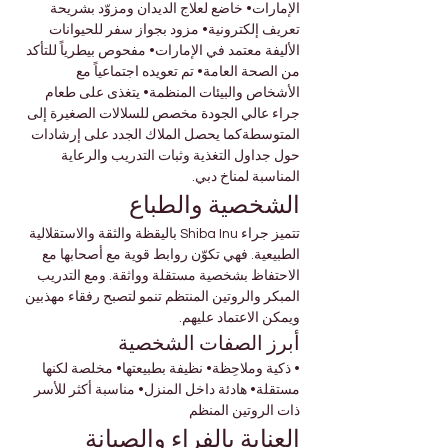
الإمارات• خاضع لعلاج الديدان ومزوّد بشريحة 
تعريف إلكترونية• مزود بجواز سفر للحيوانات 
الأليفة معتمد في الإمارات• مفحوص بيطرياً للتأكد 
من الصحة العامة• تم تعويده اجتماعياً مع 
الأشخاص والبيئات المنظمة• يتغذى على طعام 
جراء عالي الجودة مخصص للسلالات الصغيرة إلى 
المتوسطةكما يحصل الملاك الجدد على إرشادات 
حول جداول التغذية وثبات التدريب والرعاية 
المناسبة لمناخ دبي.
الشخصية والطباع
تتميز جراء Shiba Inu باليقظة والثقة والاستقلالية 
الطبيعية. فهي تكوّن روابط قوية مع أصحابها مع 
الاحتفاظ بشخصية مستقلة وواثقة. ومع التدريب 
المبكر والروتين المنتظم تنمو لتصبح رفقاء مهذبين 
ويمكن الاعتماد عليهم.
أبرز الصفات الشخصية
• ذكية وملاحِظة• نظيفة بطبيعتها• مخلصة لكنها 
مستقلة• هادئة داخل المنزل• مناسبة أكثر للأسر 
ذات الروتين المنظم
العناية بالفراء والصيانة