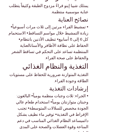
يمتلك شيبا إينو فراءً مزدوج الطبقة وكثيفاً يتطلب 
عناية موسمية منتظمة.
نصائح العناية
• تمشيط الفراء مرتين إلى ثلاث مرات أسبوعياً• 
زيادة التمشيط خلال مواسم التساقط• الاستحمام 
كل 6 إلى 8 أسابيع• تنظيف الأذنين بانتظام• 
الحفاظ على نظافة الأظافر والأسنانالعناية 
المنتظمة تساعد على التحكم في تساقط الشعر 
والحفاظ على صحة الفراء.
التغذية والنظام الغذائي
التغذية المتوازنة ضرورية للحفاظ على مستويات 
الطاقة وجودة الفراء.
إرشادات التغذية
• الجراء: ثلاث وجبات منظمة يومياً• البالغون: 
وجبتان متوازنتان يومياً• استخدام طعام عالي 
الجودة مخصص للسلالات المتوسطة• تجنب 
الإفراط في التغذية• توفير ماء نظيف بشكل 
دائميساعد النظام الغذائي المناسب في دعم 
المناعة وقوة العضلات والصحة على المدى 