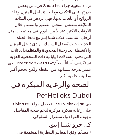
تزداد شعبية جراء Shiba Inu في دبي بفضل 
قدرتها على التكيف مع الحياة داخل المنزل وقلة 
الروائح أو اللعاب لديها. فهي تزدهر في البيئات 
المكيّفة وتفضل المشي القصير والمنظم خلال 
الأوقات الأكثر اعتدالاً من اليوم. في مجتمعات مثل 
أرجان، تتناسب كلاب شيبا إينو مع نمط الحياة 
الحديث حيث يُفضل السلوك الهادئ داخل المنزل 
والأنشطة الخارجية المحدودة والمنظمة.العائلات 
التي تحب السلالات اليابانية ذات الشخصية القوية 
تستكشف أحياناً أيضاً American Akita Boy الذي 
يتميز بدرجة مشابهة من اليقظة ولكن بحجم أكبر 
وطبيعة حامية أكثر.
الصحة والرعاية المبكرة في 
PetHolicks Dubai
في PetHolicks Arjan تحصل جراء Shiba Inu 
على رعاية مبكرة مركزة لدعم صحة المفاصل 
وجودة الفراء والاستقرار السلوكي.
كل جرو شيبا إينو:
• مطعّم وفق المعايير البيطرية المعتمدة في 