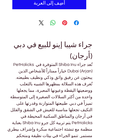
أضِف إلى العربة
جراء شيبا إينو للبيع في دبي 
(أرجان)
تُعد جراء Shiba Inu المتوفرة في PetHolicks 
Dubai (Arjan) خياراً ممتازاً للأشخاص الذين 
يبحثون عن رفيق واثق وذكي ونظيف بطبيعته. 
تُعرف هذه السلالة بمظهرها الشبيه بالثعلب 
ووضعيتها اليقظة وعيونها المعبرة، مما يجعلها 
واحدة من أكثر السلالات الصغيرة إلى المتوسطة 
تميزاً في دبي. طبيعتها المتوازنة وقدرتها على 
التكيف تجعلها مناسبة للعيش في الشقق والفلل 
في أرجان والمناطق السكنية المحيطة.في 
PetHolicks يتم تربية كل جرو Shiba Inu بعناية 
منظمة مع تنشئة اجتماعية مبكرة وإشراف بيطري 
مستمر. تنمو الجراء في بيئات نظيفة ومتحكم 