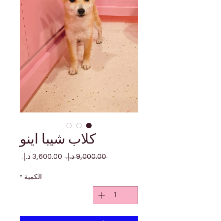
كلاب شيبا اينو
سعر
سعر
 ‏9,000.00 د.إ.‏ 
عادي
البيع
الكمية
*