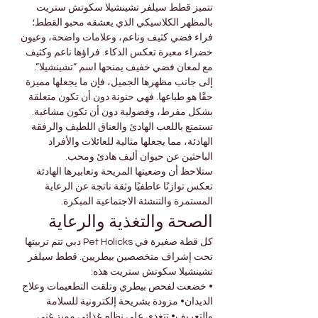

Γ
تتميز قطط سيلفر تشينشيلا سكوتش ستريت 
بالمظهر الكلاسيكي الذي يعشقه محبو القطط؛ 
فراء فضي كثيف وناعم، وعلامات واضحة، وعيون 
خضراء معبرة تعكس الذكاء. فراؤها ناعم وكثيف 
مع لمعان فضي خفيف يمنحها اسم “تشينشيلا”.
إلى جانب مظهرها الجميل، فإن ما يجعلها مميزة 
حقًا هو طباعها. فهي حنونة دون أن تكون متعلقة 
بشكل مفرط، وفضولية دون أن تكون مشاغبة. 
تستمتع باللعب الهادئ والعناق اللطيف والرفقة 
الهادئة، مما يجعلها مثالية للعائلات والأفراد 
الباحثين عن حيوان أليف هادئ ومحب.
ستلاحظ أن وضعيتها المريحة وتعابيرها الهادئة 
تعكس توازنًا عاطفيًا وثقة ناتجة عن الرعاية 
المستمرة والتنشئة الاجتماعية المبكرة.
الصحة والتغذية والرعاية
كل قطة صغيرة في Pet Holicks دبي تتم تربيتها 
تحت إشراف متخصصين بيطريين. قطط سيلفر 
تشينشيلا سكوتش ستريت هذه:
• خضعت لفحص بيطري وتلقت التطعيمات وعلاج 
الديدان• مزودة بشريحة إلكترونية للسلامة 
والتعريف• تتغذى على نظام غذائي مميز غني 