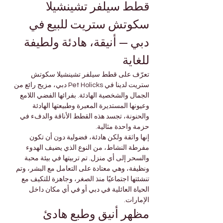
قطط سيلفر تشينشيلا 
سكوتش ستريت للبيع في 
دبي — أنيقة، هادئة ولطيفة 
للغاية
تعرّف على قطط سيلفر تشينشيلا سكوتش 
ستريت لدينا في Pet Holicks دبي، مزيج رائع من 
الجمال والشخصية الهادئة. بفرائها الفضي اللامع 
وعيونها المستديرة المعبرة وطبيعتها الهادئة 
والحنونة، تجسد هذه القطط الأناقة والدفء في 
حزمة واحدة مثالية.
إنها واثقة ولكن هادئة، فضولية دون أن تكون 
مفرطة النشاط، من النوع الذي يضيف الهدوء 
والسحر إلى أي منزل. تم تربيتها في بيئة محبة 
ونظيفة، وهي معتادة على التعامل مع البشر، وتم 
تنشئتها اجتماعيًا منذ الصغر، وجاهزة للتكيف مع 
الحياة العائلية في دبي أو في أي مكان داخل 
الإمارات.
مظهر أنيق وطبع هادئ