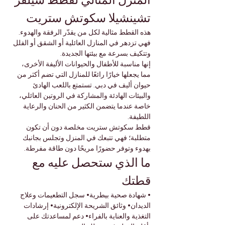
المنزل المثالي لقطط سيلفر 
تشينشيلا سكوتش ستريت
هذه القطط مثالية لكل من يقدّر الرفقة والهدوء. 
فهي تزدهر في المنازل العائلية أو الشقق أو الفلل 
وتتكيف بسرعة مع بيئتها الجديدة.
إنها مناسبة للأطفال والحيوانات الأليفة الأخرى، 
مما يجعلها خيارًا رائعًا للمنازل التي تضم أكثر من 
حيوان أليف في دبي. تستمتع باللعب الهادئ 
والبيئات الهادئة والمشاركة في الروتين العائلي، 
خاصة عندما يتضمن الكثير من الحنان والرعاية 
اللطيفة.
قطط سكوتش ستريت مخلصة دون أن تكون 
متطلبة؛ فهي تتبعك في المنزل وتجلس بجانبك 
بهدوء وتوفر حضورًا مريحًا دون طاقة مفرطة.
ما الذي ستحصل عليه مع 
قطتك
• شهادة صحية بيطرية• سجل التطعيمات وعلاج 
الديدان• وثائق الشريحة الإلكترونية• إرشادات 
التغذية والعناية بالفراء• دعم لمساعدتك على 