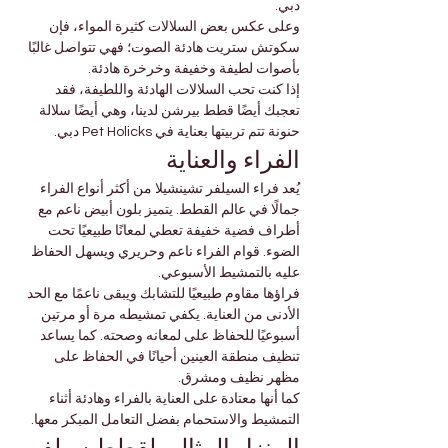
دبي.
وعلى عكس بعض السلالات كثيرة المواء، فإن 
سكوتش ستريت هادئة الصوت؛ فهي تتواصل غالبًا 
بأصوات لطيفة وخفيفة وخرخرة هادئة.
إذا كنت تحب السلالات الهادئة واللطيفة، فقد 
تعجبك أيضًا قطط بيرشن لدينا، وهي أيضًا سلالة 
حنونة تتم تربيتها بعناية في Pet Holicks دبي.
الفراء والعناية
يُعد فراء السيلفر تشينشيلا من أكثر أنواع الفراء 
جمالًا في عالم القطط. يتميز بلون أبيض ناعم مع 
أطراف فضية خفيفة تعطي لمعانًا طبيعيًا تحت 
الضوء. قوام الفراء ناعم وحريري ويسهل الحفاظ 
عليه بالتمشيط الأسبوعي.
فراؤها مقاوم طبيعيًا للتشابك ويبقى ناعمًا مع الحد 
الأدنى من العناية. يكفي تمشيطه مرة أو مرتين 
أسبوعيًا للحفاظ على لمعانه وصحته. كما يساعد 
تنظيف منطقة العينين أحيانًا في الحفاظ على 
مظهر نظيف ومشرق.
كما أنها معتادة على العناية بالفراء وهادئة أثناء 
التمشيط والاستحمام بفضل التعامل المبكر معها.