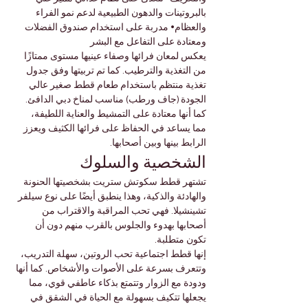
بالبروتينات والدهون الطبيعية لدعم نمو الفراء 
والعظام• مدربة على استخدام صندوق الفضلات 
ومعتادة على التفاعل مع البشر
يعكس لمعان فرائها وصفاء عينيها مستوى ممتازًا 
من التغذية والترطيب. كما تم تربيتها وفق جدول 
تغذية منتظم باستخدام طعام قطط صغير عالي 
الجودة (جاف ورطب) مناسب لمناخ دبي الدافئ.
كما أنها معتادة على التمشيط والعناية اللطيفة، 
مما يساعد في الحفاظ على فرائها الكثيف ويعزز 
الرابط بينها وبين أصحابها.
الشخصية والسلوك
تشتهر قطط سكوتش ستريت بشخصيتها الحنونة 
والهادئة والذكية، وهذا ينطبق أيضًا على نوع سيلفر 
تشينشيلا. فهي تحب المراقبة والاقتراب من 
أصحابها بهدوء والجلوس بالقرب منهم دون أن 
تكون متطلبة.
إنها قطط اجتماعية تحب الروتين، سهلة التدريب، 
وتتعرف بسرعة على الأصوات والأشخاص. كما أنها 
ودودة مع الزوار وتتمتع بذكاء عاطفي قوي، مما 
يجعلها تتكيف بسهولة مع الحياة في الشقق في 