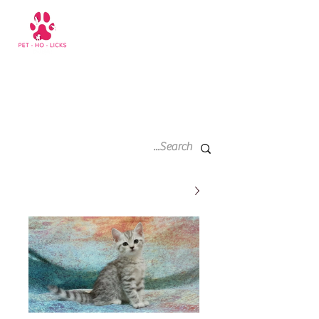
سلة
+971 52 811 1169
التسوق
الخاصة
بي