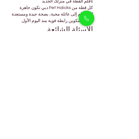
تأقلم القطة في منزلك الجديد
كل قطة من Pet Holicks دبي تكون جاهزة 
للانضمام إلى عائلة محبة، بصحة جيدة ومستعدة 
عاطفيًا لتكوين رابطة قوية منذ اليوم الأول.
الأسئلة الشائعة
هل قطط سيلفر تشينشيلا 
سكوتش ستريت مناسبة للشقق؟
نعم، فهي هادئة وقابلة للتكيف ومثالية للعيش في 
الشقق في دبي.
كم مرة يجب العناية بقط سكوتش 
ستريت؟
يُنصح بتمشيط الفراء بلطف مرة إلى مرتين 
أسبوعيًا للحفاظ على لمعانه ومنع التشابك.
هل هي ودودة مع الأطفال 
والحيوانات الأليفة الأخرى؟
نعم، فهي اجتماعية ولطيفة بطبيعتها، مما يجعلها 
رفيقًا مثاليًا للعائلات.
ماذا تأكل هذه القطط؟