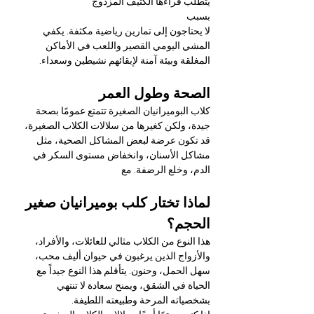
يتطلب فراءها الكثيف المزدوج
بسبب
لا يحتاجون إلى تمارين رياضية مكثفة. يكفي 
المشي اليومي القصير واللعب في الأماكن 
المغلقة وبيئة آمنة لإبقائهم نشيطين وسعداء.
الصحة وطول العمر
كلاب البوميرانيان الصغيرة تتمتع عمومًا بصحة 
جيدة، ولكن كغيرها من سلالات الكلاب الصغيرة، 
قد تكون عرضة لبعض المشاكل الصحية، مثل 
مشاكل الأسنان، وانخفاض مستوى السكر في 
الدم، وخلع الرضفة. مع
لماذا تختار كلب بوميرانيان صغير 
الحجم؟
هذا النوع من الكلاب مثالي للعائلات، والأفراد، 
والأزواج الذين يرغبون في حيوان أليف محب، 
سهل الحمل، وحنون. يتأقلم هذا النوع جيداً مع 
الحياة في الشقق، ويمنح سعادة لا تنتهي 
بشخصياته المرحة وطبيعته اللطيفة.