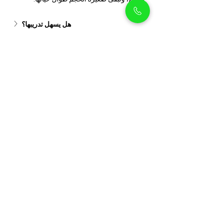
هل يسهل تدريبها؟
هل ينسجمون مع الأطفال؟
كم مرة يجب أن أقوم بتنظيف وتزيين كلبي 
البوميراني الصغير؟
ما الذي يميزها عن كلاب البوميرانيان العادية؟
بيثوليكس
بيثوليكس هو متجر شامل لمستلزمات الحيوانات