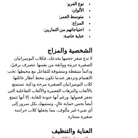

Γ
نوع الفرو:
الألوان:
متوسط العمر:
المزاج:
احتياجاتهم من التمارين:
عناية خاصة:
الشخصية والمزاج
لا تدع صغر حجمها يخدعك، فكلاب البوميرانيان 
الصغيرة جريئة وواثقة من نفسها. تتصرف برقيّ، 
ودائماً متيقظة ومتشوقة للتفاعل مع محيطها. تحب 
الاهتمام وتزدهر عندما تكون محط أنظار عائلتها.
كلاب البوميرانيان الصغيرة مرحة وذكية. تستمتع 
بالألعاب والنزهات القصيرة والألعاب التفاعلية التي 
تحفز فضولها. ورغم أنها حنونة للغاية، إلا أنها تتمتع 
أيضاً بحس حماية عالٍ، وستنبهك بكل سرور إلى 
أي شيء غير مألوف، مما يجعلها كلاب حراسة 
صغيرة ممتازة.
العناية والتنظيف