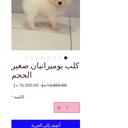
كلب بوميرانيان صغير
الحجم
سعر
سعر
 ‏13,000.00 د.إ.‏ 
عادي
البيع
الكمية
*
أضِف إلى العربة