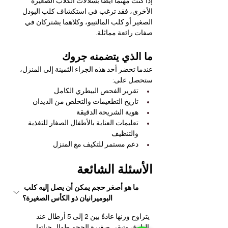
إذا كنت مهتمًا أيضًا بسلالات الكلاب الصغيرة 
الأخرى، فقد ترغب في استكشاف كلب البودل 
الصغير أو كلب المالتيبو، وكلاهما يشتركان في 
صفات رائعة مماثلة.
ما الذي يتضمنه جروك
عندما تحضر أحد هذه الجراء الثمينة إلى المنزل، 
ستحصل على:
تقرير الفحص البيطري الكامل
تاريخ التطعيمات والتخلص من الديدان
هوية الشريحة الدقيقة
تعليمات العناية بالأطفال الصغار للتغذية 
والتنظيف
دعم مستمر للتكيف مع المنزل
الأسئلة الشائعة
ما هو أصغر حجم يمكن أن يصل إليه كلب 
البوميرانيان ذو الكأس الصغيرة؟
يتراوح وزنها عادةً بين 2 إلى 5 أرطال عند 
البلوغ، وتبقى صغيرة الحجم طوال حياتها.