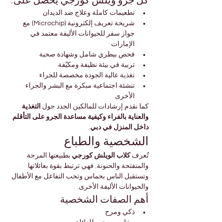
كل جرو ويلش كورجي يحصل على:
تطعيمات كاملة وعلاج ضد الديدان
شريحة تعريف إلكترونية (Microchip) مع 
جواز سفر للحيوانات الأليفة معتمد في 
الإمارات
فحص بيطري شامل وشهادة صحية
تربية في بيئة نظيفة ومكيّفة
تغذية عالية الجودة مخصصة للجراء
تنشئة اجتماعية مبكرة مع البشر والجراء 
الأخرى
كما نقدم إرشادات للمالكين الجدد حول 
التغذية 
والعناية بالفراء وكيفية مساعدة الجرو على التأقلم 
داخل المنزل في دبي
.
الشخصية والطباع
تُعرف 
كلاب الويلش كورجي
 بطبيعتها المرحة 
والمنفتحة والحنونة. فهي ترتبط بقوة بعائلاتها 
وتستقبل الناس بحماس وتحب التفاعل مع الأطفال 
والحيوانات الأليفة الأخرى.
أهم الصفات الشخصية
ذكي ومرح