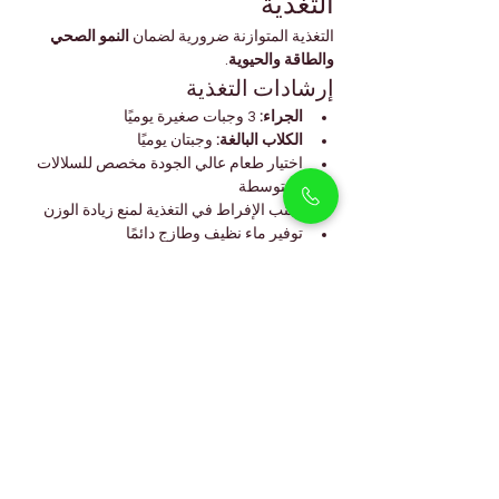
التغذية
التغذية المتوازنة ضرورية لضمان 
النمو الصحي 
والطاقة والحيوية
.
إرشادات التغذية
الجراء:
 3 وجبات صغيرة يوميًا
الكلاب البالغة:
 وجبتان يوميًا
اختيار طعام عالي الجودة مخصص للسلالات 
المتوسطة
تجنب الإفراط في التغذية لمنع زيادة الوزن
توفير ماء نظيف وطازج دائمًا
التغذية الجيدة تدعم صحة العظام والطاقة وجودة 
الفراء.
الأسئلة الشائعة (FAQs)
هل كورجي مناسب للشقق في أرجان؟
نعم، 
يتكيف جيدًا مع العيش في الشقق مع اللعب 
اليومي داخل المنزل والمشي القصير.
كم مرة يجب أن يأكل جرو الكورجي؟
ثلاث وجبات 
صغيرة يوميًا في مرحلة الجرو، ثم وجبتان عند 
البلوغ.
هل يستطيع الكورجي التكيف مع مناخ دبي؟
نعم، 