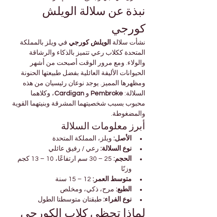

Γ
نبذة عن سلالة الويلش 
كورجي
 في ويلز بالمملكة 
الويلش كورجي
نشأت سلالة 
المتحدة ككلاب رعي تتميز بالذكاء والرشاقة 
والولاء. ومع مرور الوقت أصبحت من أشهر 
الحيوانات الأليفة العائلية بفضل طبيعتها الحنونة 
ومظهرها المميز. يوجد نوعان رئيسيان من هذه 
، وكلاهما 
Cardigan
 و 
Pembroke
السلالة: 
محبوب بسبب شخصيتهما المشرقة وبنيتهما القوية 
والمضغوطة.
أبرز معلومات السلالة
 ويلز، المملكة المتحدة
الأصل:
 رعي / رفيق عائلي
نوع السلالة:
 25 – 30 سم ارتفاعًا، 10 – 13 كجم 
الحجم:
وزنًا
 12 – 15 سنة
متوسط العمر:
 مرح، ذكي، ومخلص
الطبع:
 طبقتان متوسطتا الطول
نوع الفراء:
لماذا تحظى كلاب الكورجي 