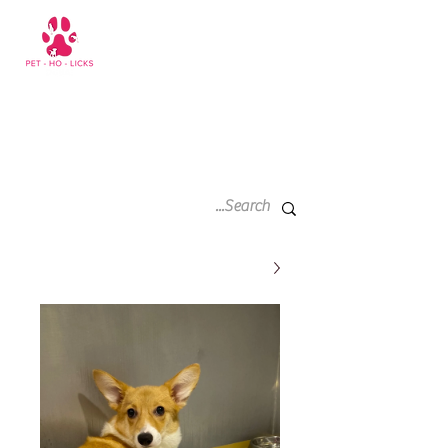
سلة
+971 52 811 1169
التسوق
الخاصة
بي