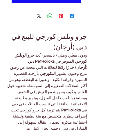
جرو ويلش كورجي للبيع في 
دبي (أرجان)
ودود، معبّر، ومليء بالسحر، يُعد 
جرو الويلش 
كورجي
 المتوفر في 
PetHolicks دبي 
(أرجان)
 خيارًا رائعًا للعائلات التي تبحث عن رفيق 
مرح وحنون. يشتهر 
الـكورجي
 بأرجله القصيرة 
المميزة وفرائه الكثيف وتعبيراته اليقظة، وهو من 
أكثر السلالات الصغيرة إلى المتوسطة شعبية حول 
العالم. يتكيف بسهولة مع العيش في الشقق، 
ويستمتع باللعب داخل المنزل، ويتميز بطبيعته 
الاجتماعية الدافئة التي تناسب العائلات في دبي.
في 
PetHolicks
 يتم تربية كل جرو كورجي تحت 
إشراف بيطري متخصص مع بيئة نظيفة وتنشئة 
اجتماعية مبكرة، لضمان انتقاله بسهولة إلى 
المنازل في دبي وجميع أنحاء الإمارات.