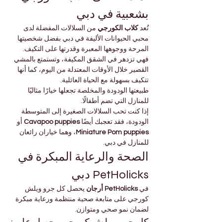
بشعبية في دبي
تُعد 
كلاب الكورجي
 من السلالات المفضلة لدى 
محبي الحيوانات الأليفة في دبي بفضل شخصيتها 
المرحة ووجوهها المعبرة وقدرتها على التكيف. 
فهي تزدهر في الشقق المكيفة، وتستمتع بالمشي 
القصير خلال الأوقات المعتدلة من اليوم، كما أنها 
تتكيف بسهولة مع الحياة العائلية.
طبيعتها الودودة والمخلصة تجعلها خيارًا مثاليًا 
للمنازل التي تضم أطفالًا.
إذا كنت تحب السلالات الصغيرة إلى المتوسطة 
الودودة، فقد تعجبك أيضًا 
Cavapoo puppies
 أو 
Miniature Pom puppies
، وهما خياران رائعان 
للمنازل في دبي.
الصحة والرعاية المبكرة في 
PetHolicks دبي
في 
PetHolicks أرجان
 يحصل كل جرو ويلش 
كورجي على متابعة صحية منتظمة ورعاية مبكرة 
لضمان نمو صحي ومتوازن.