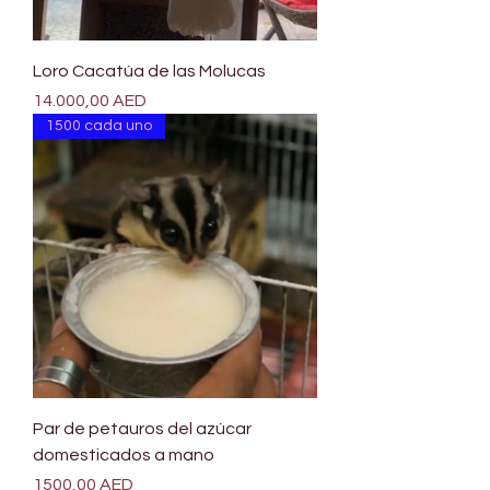
Loro Cacatúa de las Molucas
Precio
14.000,00 AED
1500 cada uno
Par de petauros del azúcar
domesticados a mano
Precio
1500,00 AED