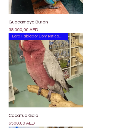
Guacamayo Bufón
Precio
38.000,00 AED
Loro Hablador Domesticado a Mano
Cacatúa Gala
Precio
6500,00 AED