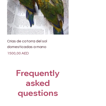
Crías de cotorra del sol
domesticadas a mano
Precio
1500,00 AED
Frequently
asked
questions