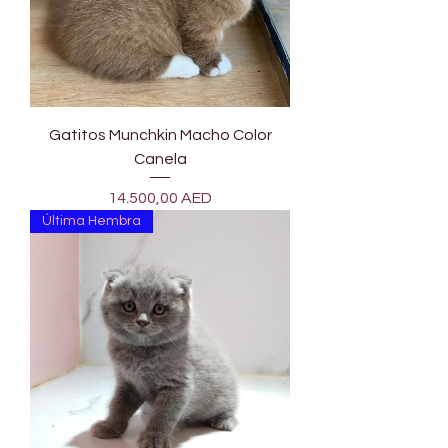
Gatitos Munchkin Macho Color
Canela
Precio
14.500,00 AED
Última Hembra