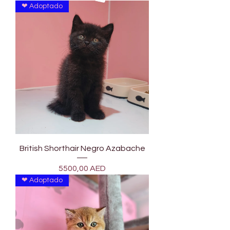
❤ Adoptado
British Shorthair Negro Azabache
Precio
5500,00 AED
❤ Adoptado