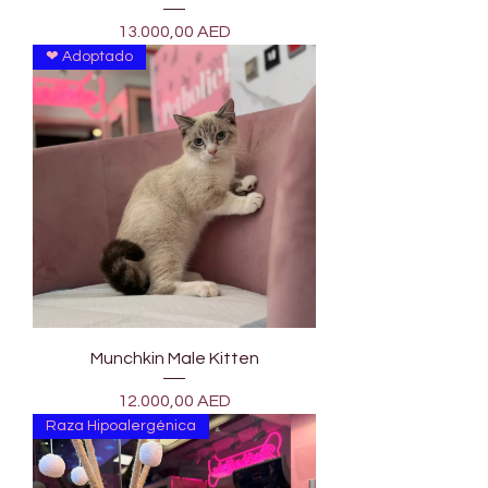
Precio
13.000,00 AED
❤ Adoptado
Munchkin Male Kitten
Precio
12.000,00 AED
Raza Hipoalergénica