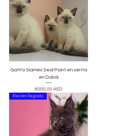
Gatito Siamés Seal Point en venta
en Dubái
Precio
6000,00 AED
Recién llegado