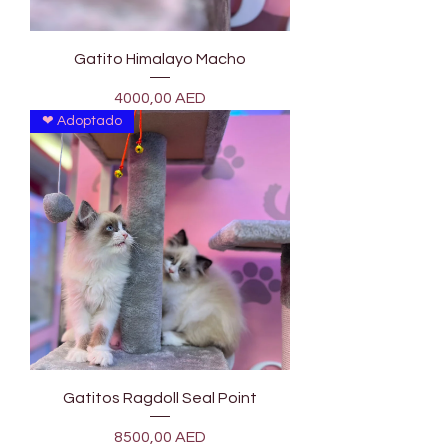
Gatito Himalayo Macho
Precio
4000,00 AED
❤ Adoptado
Gatitos Ragdoll Seal Point
Precio
8500,00 AED