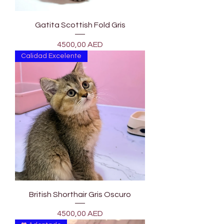
Gatita Scottish Fold Gris
Precio
4500,00 AED
Calidad Excelente
British Shorthair Gris Oscuro
Precio
4500,00 AED