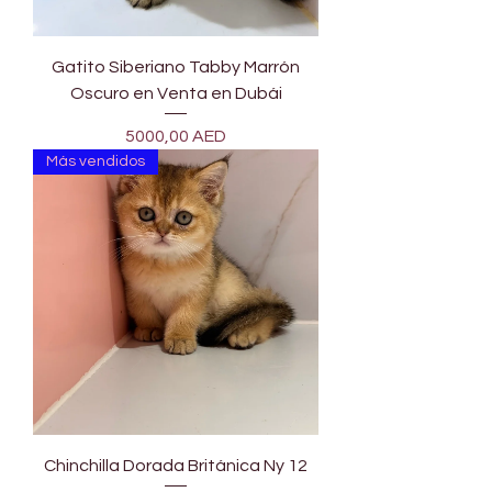
Gatito Siberiano Tabby Marrón
Oscuro en Venta en Dubái
Precio
5000,00 AED
Más vendidos
Chinchilla Dorada Británica Ny 12