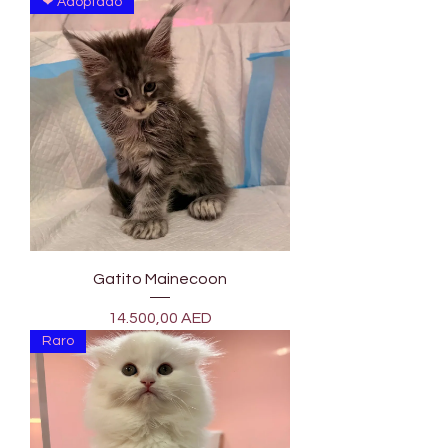

Γ
❤ Adoptado
Gatito Mainecoon
Precio
14.500,00 AED
Raro