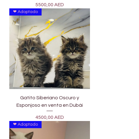
Precio
5500,00 AED
❤ Adoptado
Gatito Siberiano Oscuro y
Esponjoso en venta en Dubái
Precio
4500,00 AED
❤ Adoptado