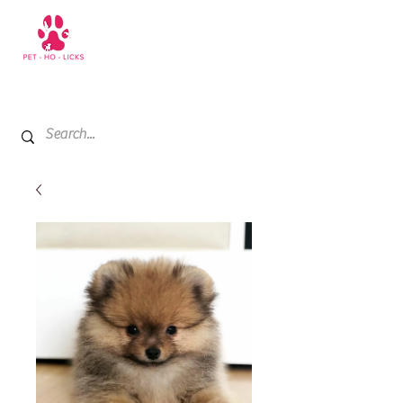
+971 52 811 1169
My Cart