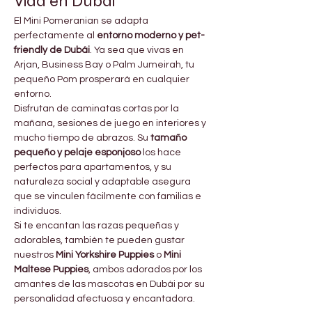
Vida en Dubái
El Mini Pomeranian se adapta 
perfectamente al 
entorno moderno y pet-
friendly de Dubái
. Ya sea que vivas en 
Arjan, Business Bay o Palm Jumeirah, tu 
pequeño Pom prosperará en cualquier 
entorno.
Disfrutan de caminatas cortas por la 
mañana, sesiones de juego en interiores y 
mucho tiempo de abrazos. Su 
tamaño 
pequeño y pelaje esponjoso
 los hace 
perfectos para apartamentos, y su 
naturaleza social y adaptable asegura 
que se vinculen fácilmente con familias e 
individuos.
Si te encantan las razas pequeñas y 
adorables, también te pueden gustar 
nuestros 
Mini Yorkshire Puppies
 o 
Mini 
Maltese Puppies
, ambos adorados por los 
amantes de las mascotas en Dubái por su 
personalidad afectuosa y encantadora.