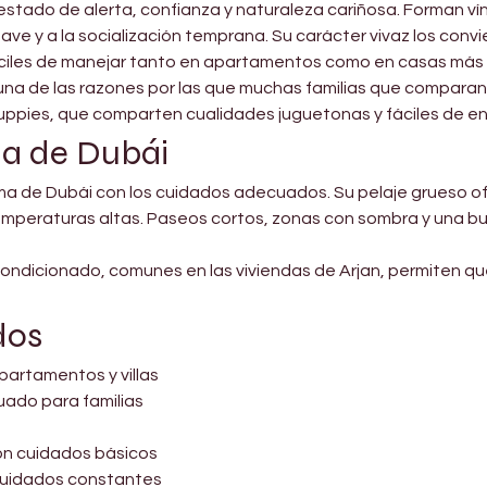
tado de alerta, confianza y naturaleza cariñosa. Forman vínc
ve y a la socialización temprana. Su carácter vivaz los conv
áciles de manejar tanto en apartamentos como en casas más
na de las razones por las que muchas familias que compara
 Puppies, que comparten cualidades juguetonas y fáciles de en
ma de Dubái
ma de Dubái con los cuidados adecuados. Su pelaje grueso of
emperaturas altas. Paseos cortos, zonas con sombra y una bu
condicionado, comunes en las viviendas de Arjan, permiten q
dos
artamentos y villas
do para familias
on cuidados básicos
 cuidados constantes