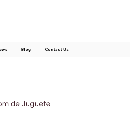
Log In / Signup
My Cart
+971 52 811 1169
ews
Blog
Contact Us
Pom de Juguete
cio