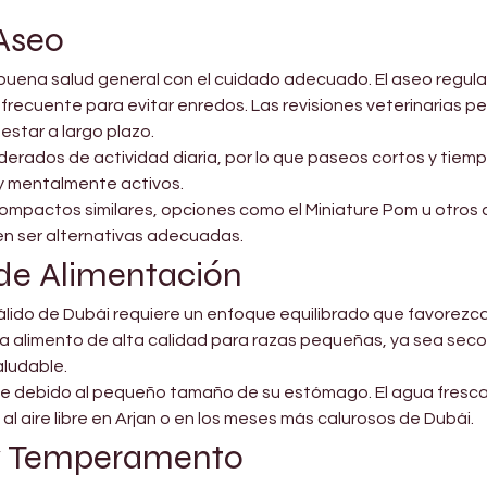

Aseo
uena salud general con el cuidado adecuado. El aseo regular
 frecuente para evitar enredos. Las revisiones veterinarias pe
estar a largo plazo.
erados de actividad diaria, por lo que paseos cortos y tiempo
 y mentalmente activos.
mpactos similares, opciones como el Miniature Pom u otros
en ser alternativas adecuadas.
 de Alimentación
álido de Dubái requiere un enfoque equilibrado que favorezca 
nda alimento de alta calidad para razas pequeñas, ya sea se
aludable.
te debido al pequeño tamaño de su estómago. El agua fresca
l aire libre en Arjan o en los meses más calurosos de Dubái.
y Temperamento