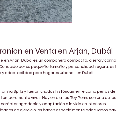
ranian en Venta en Arjan, Dubái
le en Arjan, Dubái es un compañero compacto, alerta y cariñoso
Conocido por su pequeño tamaño y personalidad segura, este
a y adaptabilidad para hogares urbanos en Dubái.
familia Spitz y fueron criados históricamente como perros d
y temperamento vivaz. Hoy en día, los Toy Poms son una de l
, carácter agradable y adaptación a la vida en interiores.
idades de ejercicio los hacen especialmente adecuados par