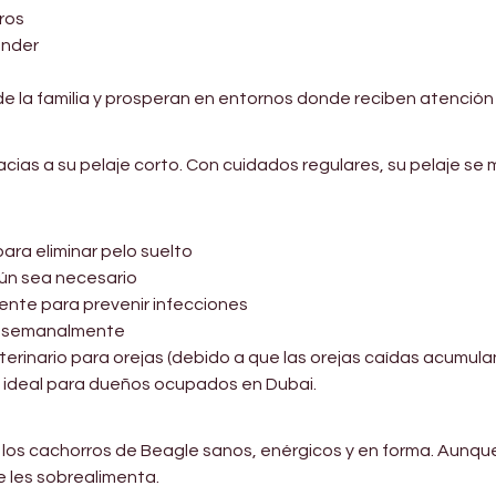
ros
ender
de la familia y prosperan en entornos donde reciben atención
cias a su pelaje corto. Con cuidados regulares, su pelaje se m
ara eliminar pelo suelto
ún sea necesario
mente para prevenir infecciones
es semanalmente
terinario para orejas (debido a que las orejas caídas acumu
a, ideal para dueños ocupados en Dubai.
los cachorros de Beagle sanos, enérgicos y en forma. Aunqu
 les sobrealimenta.