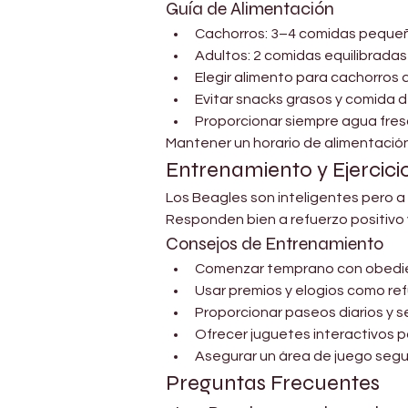
Guía de Alimentación
Cachorros: 3–4 comidas pequeñ
Adultos: 2 comidas equilibradas 
Elegir alimento para cachorros d
Evitar snacks grasos y comida 
Proporcionar siempre agua fresc
Mantener un horario de alimentació
Entrenamiento y Ejercici
Los Beagles son inteligentes pero a
Responden bien a refuerzo positivo y
Consejos de Entrenamiento
Comenzar temprano con obedie
Usar premios y elogios como ref
Proporcionar paseos diarios y 
Ofrecer juguetes interactivos p
Asegurar un área de juego segur
Preguntas Frecuentes