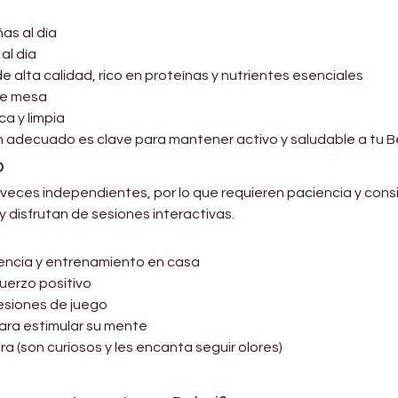
as al día
al día
e alta calidad, rico en proteínas y nutrientes esenciales
de mesa
a y limpia
n adecuado es clave para mantener activo y saludable a tu B
o
 veces independientes, por lo que requieren paciencia y cons
 disfrutan de sesiones interactivas.
ncia y entrenamiento en casa
uerzo positivo
sesiones de juego
ara estimular su mente
a (son curiosos y les encanta seguir olores)