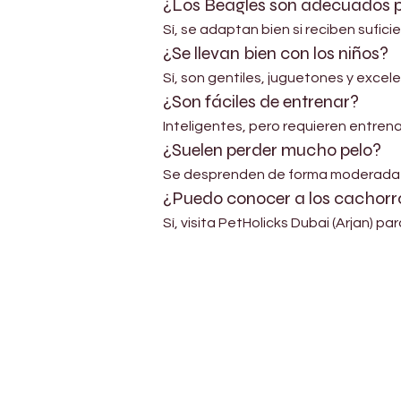
¿Los Beagles son adecuados 
Sí, se adaptan bien si reciben suficie
¿Se llevan bien con los niños?
Sí, son gentiles, juguetones y excele
¿Son fáciles de entrenar?
Inteligentes, pero requieren entren
¿Suelen perder mucho pelo?
Se desprenden de forma moderada y
¿Puedo conocer a los cachorr
Sí, visita PetHolicks Dubai (Arjan) p
Petholicks
Dubai دبي
Petholicks is a one-stop pet shop in Arjan,
Dubai with a huge range of quality pets &