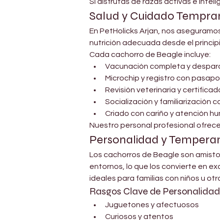
Si disfrutas de razas activas e inte
Salud y Cuidado Tempran
En PetHolicks Arjan, nos aseguramos
nutrición adecuada desde el principi
Cada cachorro de Beagle incluye:
Vacunación completa y despar
Microchip y registro con pasa
Revisión veterinaria y certifica
Socialización y familiarización 
Criado con cariño y atención h
Nuestro personal profesional ofrece 
Personalidad y Temper
Los cachorros de Beagle son amistos
entornos, lo que los convierte en e
ideales para familias con niños u ot
Rasgos Clave de Personalidad
Juguetones y afectuosos
Curiosos y atentos