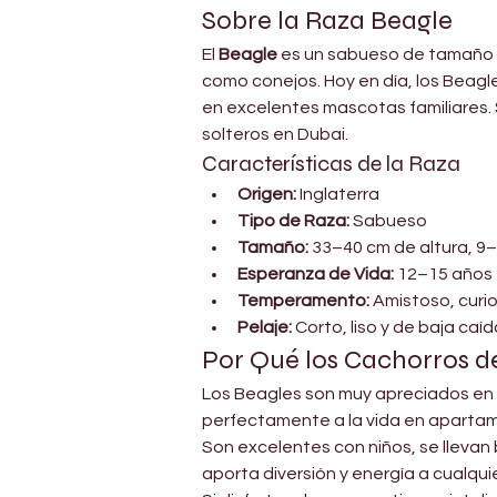
Sobre la Raza Beagle
El 
Beagle
 es un sabueso de tamaño 
como conejos. Hoy en día, los Beagle
en excelentes mascotas familiares.
solteros en Dubai.
Características de la Raza
Origen:
 Inglaterra
Tipo de Raza:
 Sabueso
Tamaño:
 33–40 cm de altura, 9
Esperanza de Vida:
 12–15 años
Temperamento:
 Amistoso, curi
Pelaje:
 Corto, liso y de baja caí
Por Qué los Cachorros d
Los Beagles son muy apreciados en 
perfectamente a la vida en apartam
Son excelentes con niños, se llevan
aporta diversión y energía a cualqui