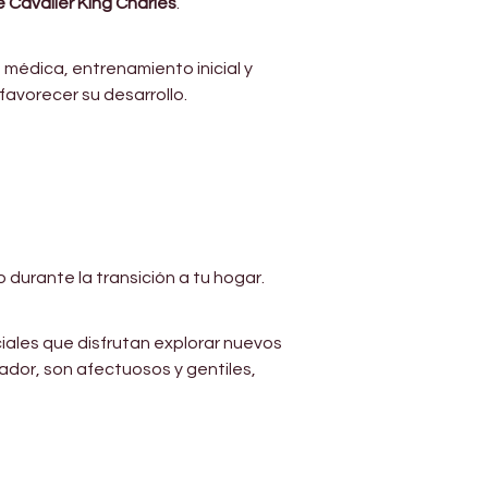
Γ
 Cavalier King Charles
.
édica, entrenamiento inicial y 
favorecer su desarrollo.
 durante la transición a tu hogar.
ales que disfrutan explorar nuevos 
dor, son afectuosos y gentiles, 