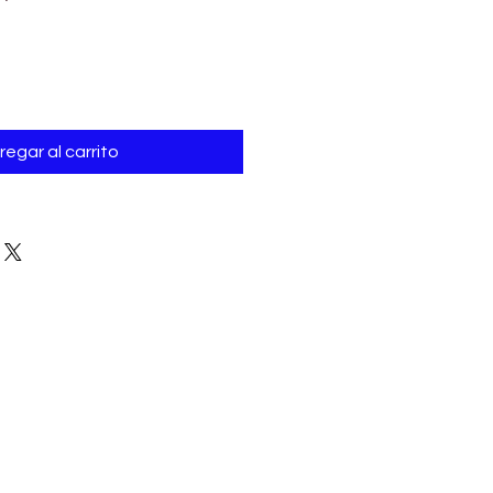
de
oferta
regar al carrito