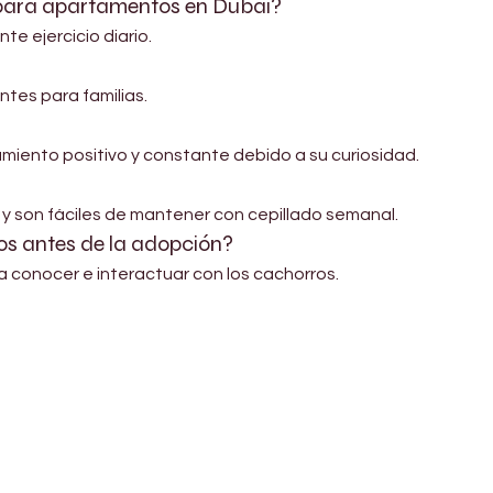
para apartamentos en Dubai?
nte ejercicio diario.
ntes para familias.
amiento positivo y constante debido a su curiosidad.
 son fáciles de mantener con cepillado semanal.
os antes de la adopción?
ara conocer e interactuar con los cachorros.
Shop Pets
About us
Shop Puppies
 top