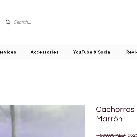
ervices
Accessories
YouTube & Social
Revi
Cachorros
Marrón
Prec
 7500,00 AED 
562