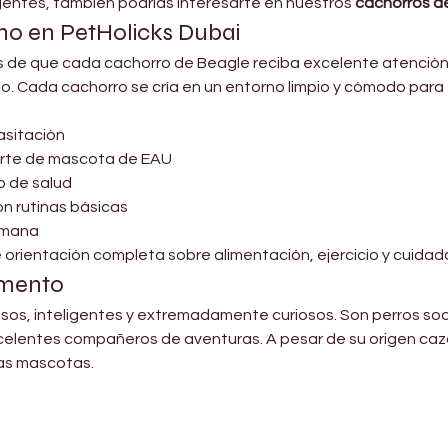

ligentes, también podrías interesarte en nuestros 
cachorros de
o en PetHolicks Dubai
 de que cada cachorro de Beagle reciba excelente atención m
o. Cada cachorro se cría en un entorno limpio y cómodo para 
asitación
porte de mascota de EAU
do de salud
con rutinas básicas
umana
orientación completa sobre alimentación, ejercicio y cuidado
amento
os, inteligentes y extremadamente curiosos. Son perros soci
xcelentes compañeros de aventuras. A pesar de su origen caza
ras mascotas.