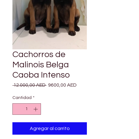
Cachorros de
Malinois Belga
Caoba Intenso
Precio
Precio
 12.000,00 AED 
9600,00 AED
de
oferta
Cantidad
*
Agregar al carrito