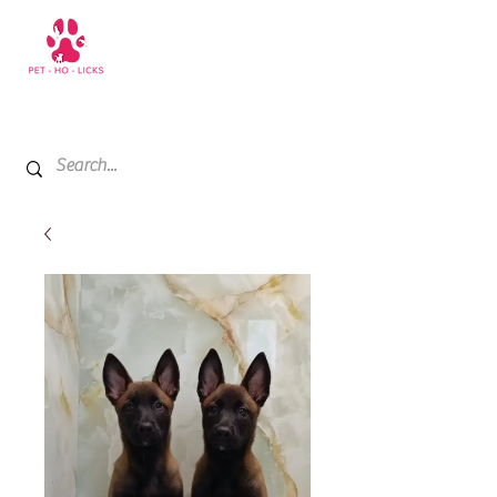
+971 52 811 1169
My Cart