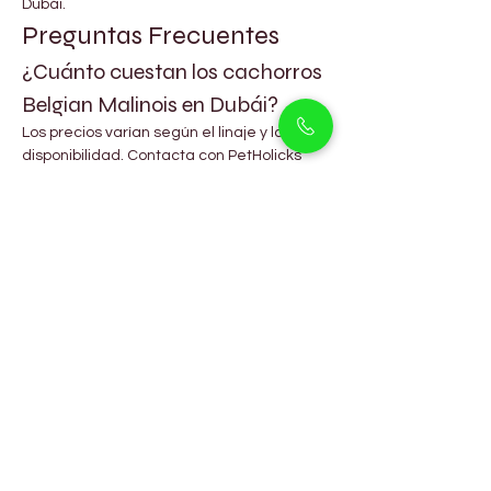
Dubái.
Preguntas Frecuentes
¿Cuánto cuestan los cachorros 
Belgian Malinois en Dubái?
Los precios varían según el linaje y la 
disponibilidad. Contacta con PetHolicks 
Dubái (Arjan) para conocer los precios 
actuales.
¿Son adecuados los cachorros 
Belgian Malinois para 
apartamentos?
Se adaptan mejor a hogares con espacio 
y requieren ejercicio regular.
¿Con qué frecuencia debo 
cepillar a un cachorro Belgian 
Malinois?
Un cepillado ocasional es suficiente 