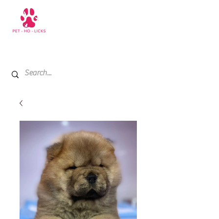
+971 52 811 1169
My Cart