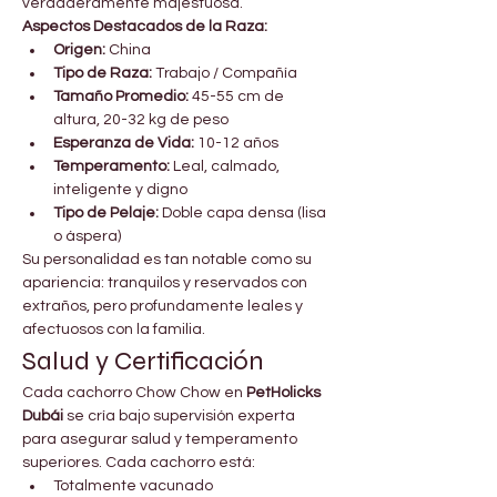

Γ
verdaderamente majestuosa.
Aspectos Destacados de la Raza:
Origen:
 China
Tipo de Raza:
 Trabajo / Compañía
Tamaño Promedio:
 45-55 cm de 
altura, 20-32 kg de peso
Esperanza de Vida:
 10-12 años
Temperamento:
 Leal, calmado, 
inteligente y digno
Tipo de Pelaje:
 Doble capa densa (lisa 
o áspera)
Su personalidad es tan notable como su 
apariencia: tranquilos y reservados con 
extraños, pero profundamente leales y 
afectuosos con la familia.
Salud y Certificación
Cada cachorro Chow Chow en 
PetHolicks 
Dubái
 se cría bajo supervisión experta 
para asegurar salud y temperamento 
superiores. Cada cachorro está:
Totalmente vacunado