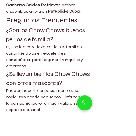
Cachorro Golden Retriever
, ambos 
disponibles ahora en 
PetHolicks Dubái
.
Preguntas Frecuentes
¿Son los Chow Chows buenos 
perros de familia?
Sí, son leales y devotos de sus familias, 
convirtiéndolos en excelentes 
compañeros para hogares tranquilos y 
amorosos.
¿Se llevan bien los Chow Chows 
con otras mascotas?
Pueden hacerlo, especialmente si se 
socializan desde pequeños. Disfrutan de 
la compañía, pero también valoran su 
espacio personal.
¿Son adecuados los Chow 
Chows para el clima de Dubái?
Sí, con vida en interiores y cuidado 