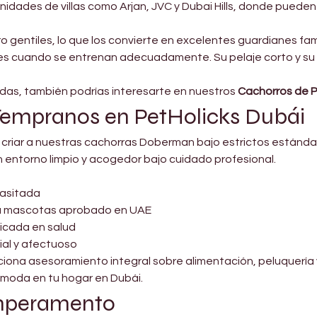

idades de villas como Arjan, JVC y Dubai Hills, donde pueden d
gentiles, lo que los convierte en excelentes guardianes fam
ntes cuando se entrenan adecuadamente. Su pelaje corto y su
iadas, también podrías interesarte en nuestros 
Cachorros de 
Tempranos en PetHolicks Dubái
e criar a nuestras cachorras Doberman bajo estrictos estánda
 entorno limpio y acogedor bajo cuidado profesional.
asitada
ra mascotas aprobado en UAE
ficada en salud
ial y afectuoso
iona asesoramiento integral sobre alimentación, peluquería
ómoda en tu hogar en Dubái.
emperamento