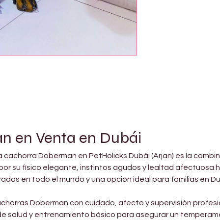
n en Venta en Dubái
la cachorra Doberman en PetHolicks Dubái (Arjan) es la combin
por su físico elegante, instintos agudos y lealtad afectuosa h
adas en todo el mundo y una opción ideal para familias en D
achorras Doberman con cuidado, afecto y supervisión profesi
de salud y entrenamiento básico para asegurar un temperame