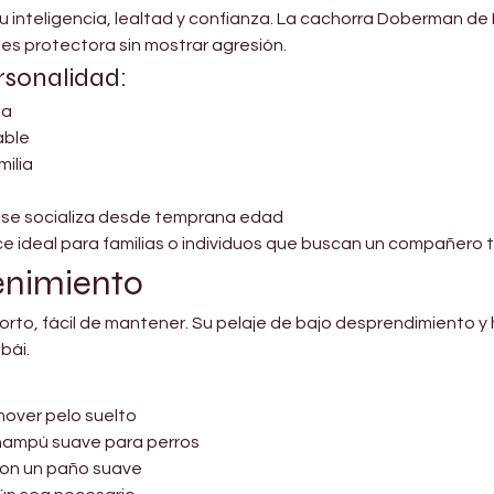
inteligencia, lealtad y confianza. La cachorra Doberman de 
 es protectora sin mostrar agresión.
rsonalidad:
sa
able
milia
 se socializa desde temprana edad
e ideal para familias o individuos que buscan un compañero
enimiento
orto, fácil de mantener. Su pelaje de bajo desprendimiento y h
bái.
over pelo suelto
hampú suave para perros
 con un paño suave