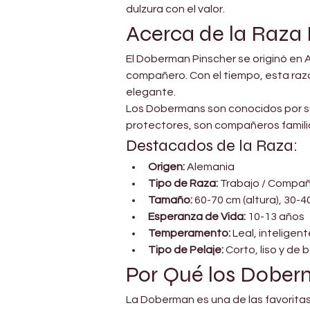
dulzura con el valor.
Acerca de la Raz
El Doberman Pinscher se originó en A
compañero. Con el tiempo, esta raza 
elegante.
Los Dobermans son conocidos por su
protectores, son compañeros famili
Destacados de la Raza:
Origen:
 Alemania
Tipo de Raza:
 Trabajo / Compa
Tamaño:
 60-70 cm (altura), 30-4
Esperanza de Vida:
 10-13 años
Temperamento:
 Leal, inteligen
Tipo de Pelaje:
 Corto, liso y de
Por Qué los Dober
La Doberman es una de las favoritas 