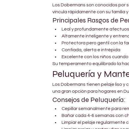
Los Dobermans son conocidos por su 
vincula rápidamente con su familia y
Principales Rasgos de Pe
Leal y profundamente afectuo
Altamente inteligente y entren
Protectora pero gentil con la fa
Confiada, alerta e intrépida
Excelente con los niños cuando
Su temperamento equilibrado la hac
Peluquería y Mant
Los Dobermans tienen pelaje liso y c
una gran opción para hogares en Du
Consejos de Peluquería:
Cepillar semanalmente para rem
Bañar cada 4-6 semanas con c
Limpiar el pelaje regularmente