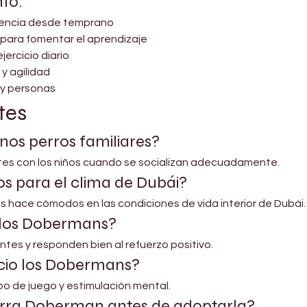
to:
iencia desde temprano
 para fomentar el aprendizaje
ercicio diario
 y agilidad
 y personas
tes
os perros familiares?
ntes con los niños cuando se socializan adecuadamente.
s para el clima de Dubái?
los hace cómodos en las condiciones de vida interior de Dubái.
r los Dobermans?
entes y responden bien al refuerzo positivo.
cio los Dobermans?
mpo de juego y estimulación mental.
horra Doberman antes de adoptarla?