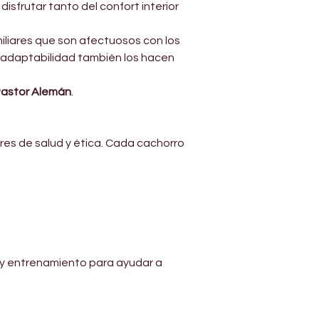
Γ
isfrutar tanto del confort interior 
iliares que son afectuosos con los 
 adaptabilidad también los hacen 
Pastor Alemán
.
res de salud y ética. Cada cachorro 
 y entrenamiento para ayudar a 