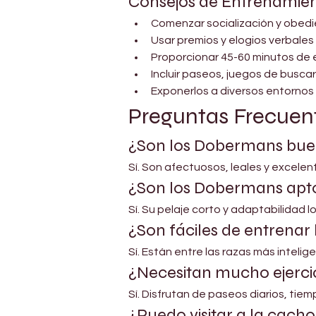
Consejos de Entrenamien
Comenzar socialización y obed
Usar premios y elogios verbales
Proporcionar 45-60 minutos de ej
Incluir paseos, juegos de buscar
Exponerlos a diversos entornos
Preguntas Frecuen
¿Son los Dobermans buen
Sí. Son afectuosos, leales y excele
¿Son los Dobermans apto
Sí. Su pelaje corto y adaptabilidad 
¿Son fáciles de entrena
Sí. Están entre las razas más intelig
¿Necesitan mucho ejerci
Sí. Disfrutan de paseos diarios, tie
¿Puedo visitar a la cac