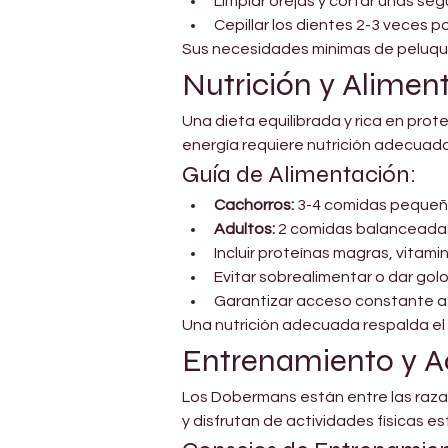
Limpiar orejas y cortar uñas se
Cepillar los dientes 2-3 veces 
Sus necesidades mínimas de peluque
Nutrición y Alimen
Una dieta equilibrada y rica en prot
energía requiere nutrición adecuada
Guía de Alimentación:
Cachorros:
 3-4 comidas pequeña
Adultos:
 2 comidas balanceadas
Incluir proteínas magras, vitam
Evitar sobrealimentar o dar gol
Garantizar acceso constante a
Una nutrición adecuada respalda el cr
Entrenamiento y A
Los Dobermans están entre las raza
y disfrutan de actividades físicas e