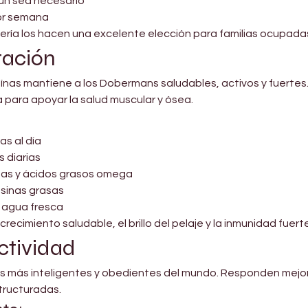
gún sea necesario
por semana
ría los hacen una excelente elección para familias ocupada
tación
eínas mantiene a los Dobermans saludables, activos y fuertes. 
 para apoyar la salud muscular y ósea.
s al día
 diarias
inas y ácidos grasos omega
osinas grasas
 agua fresca
ecimiento saludable, el brillo del pelaje y la inmunidad fuerte
ctividad
s más inteligentes y obedientes del mundo. Responden mejor 
structuradas.