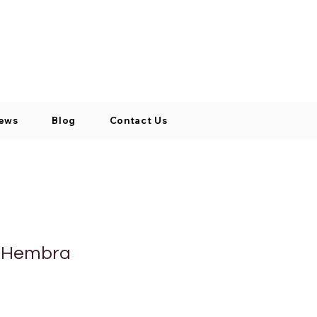
Log In / Signup
My Cart
+971 52 811 1169
ews
Blog
Contact Us
 Hembra
o