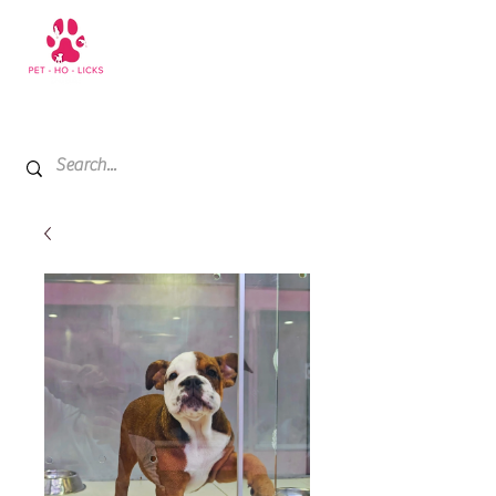
+971 52 811 1169
My Cart