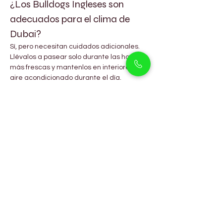
¿Los Bulldogs Ingleses son 
adecuados para el clima de 
Dubai?
Sí, pero necesitan cuidados adicionales. 
Llévalos a pasear solo durante las horas 
más frescas y mantenlos en interiores con 
aire acondicionado durante el día.
¿Son buenos con los niños?
¡Absolutamente! Los Bulldogs son 
naturalmente gentiles, protectores y 
pacientes con los niños.
¿Los Bulldogs requieren mucho 
ejercicio?
No, paseos cortos y sesiones de juego en 
interiores son suficientes. No son perros 
de alta energía.
¿Cuál es su esperanza de vida?
Con los cuidados adecuados, suelen vivir 
entre 8 y 12 años.