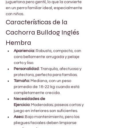

Γ
juguetona pero gentil, lo que la convierte 
en un perro familiar ideal, especialmente 
con niños.
Características de la 
Cachorra Bulldog Inglés 
Hembra
Apariencia:
 Robusta, compacta, con 
cara bellamente arrugada y pelaje 
corto y liso.
Personalidad:
 Tranquila, afectuosa y 
protectora, perfecta para familias.
Tamaño:
 Mediana, con un peso 
promedio de 18-22 kg cuando está 
completamente crecida.
Necesidades de 
Ejercicio:
 Moderadas; paseos cortos y 
juego en interiores son suficientes.
Aseo:
 Bajo mantenimiento, pero los 
pliegues faciales deben limpiarse 