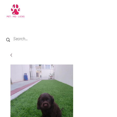
+971 52 811 1169
My Cart