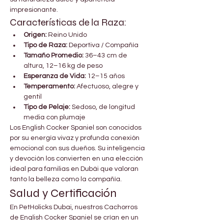

Γ
impresionante.
Características de la Raza:
Origen:
 Reino Unido
Tipo de Raza:
 Deportiva / Compañía
Tamaño Promedio:
 36–43 cm de 
altura, 12–16 kg de peso
Esperanza de Vida:
 12–15 años
Temperamento:
 Afectuoso, alegre y 
gentil
Tipo de Pelaje:
 Sedoso, de longitud 
media con plumaje
Los English Cocker Spaniel son conocidos 
por su energía vivaz y profunda conexión 
emocional con sus dueños. Su inteligencia 
y devoción los convierten en una elección 
ideal para familias en Dubái que valoran 
tanto la belleza como la compañía.
Salud y Certificación
En PetHolicks Dubai, nuestros Cachorros 
de English Cocker Spaniel se crían en un 