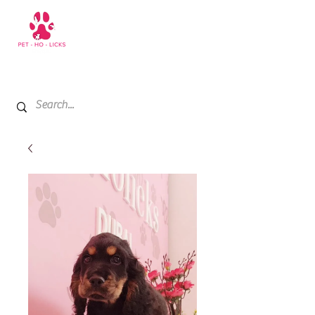
+971 52 811 1169
My Cart