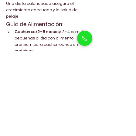
Una dieta balanceada asegura el 
crecimiento adecuado y la salud del 
pelaje.
Guía de Alimentación:
Cachorros (2–6 meses):
 3–4 comidas 
pequeñas al día con alimento 
premium para cachorros rico en 
proteínas
Adultos (6+ meses):
 2 comidas diarias 
con alimento seco de calidad, carne 
magra, arroz y vegetales
Proveer agua fresca durante todo el 
día
Evitar chocolate, uvas, cebolla y 
alimentos procesados, ya que 
pueden ser dañinos
Preguntas Frecuentes
¿Son los English Cocker Spaniel 
buenos para familias?