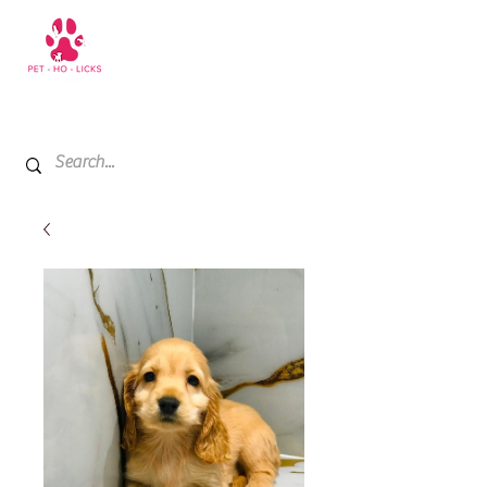
+971 52 811 1169
My Cart