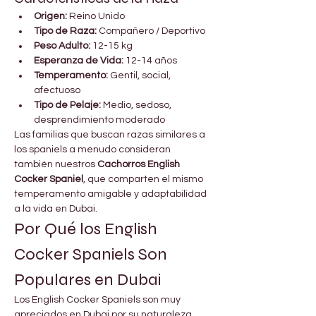

Γ
Origen:
 Reino Unido
Tipo de Raza:
 Compañero / Deportivo
Peso Adulto:
 12-15 kg
Esperanza de Vida:
 12-14 años
Temperamento:
 Gentil, social, 
afectuoso
Tipo de Pelaje:
 Medio, sedoso, 
desprendimiento moderado
Las familias que buscan razas similares a 
los spaniels a menudo consideran 
también nuestros 
Cachorros English 
Cocker Spaniel
, que comparten el mismo 
temperamento amigable y adaptabilidad 
a la vida en Dubai.
Por Qué los English 
Cocker Spaniels Son 
Populares en Dubai
Los English Cocker Spaniels son muy 
apreciados en Dubai por su naturaleza 