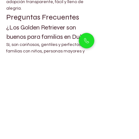
adopción transparente, fácil y lleno de 
alegría.
Preguntas Frecuentes
¿Los Golden Retriever son 
buenos para familias en Dubái?
Sí, son cariñosos, gentiles y perfectos para 
familias con niños, personas mayores y 
otras mascotas.
¿Cuánto cuestan los cachorros 
Golden Retriever en Dubái?
Generalmente cuestan entre AED 5,000 y 
AED 7,000, dependiendo del linaje y 
características.
¿Son fáciles de entrenar?
Sí, son de las razas más inteligentes y 
obedientes, lo que hace el entrenamiento 
muy sencillo.
¿Con qué frecuencia debo 