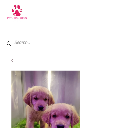
+971 52 811 1169
My Cart