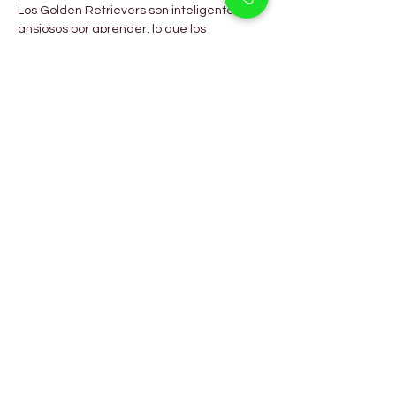
Los Golden Retrievers son inteligentes y 
ansiosos por aprender, lo que los 
convierte en una de las razas más fáciles 
de entrenar. Responden bien al refuerzo 
positivo y disfrutan de actividades 
interactivas como nadar, caminar y 
juegos de recuperación.
Consejos de Entrenamiento:
Comenzar temprano con comandos 
básicos de obediencia
Usar premios y elogios como 
motivación
Proporcionar 30–60 minutos de 
ejercicio diario
Incluir juegos mentales y actividades 
sociales
Mantener rutinas consistentes para 
mejores resultados
Preguntas Frecuentes
¿Son los Golden Retrievers 