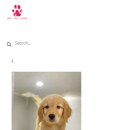
+971 52 811 1169
My Cart