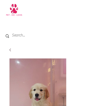
+971 52 811 1169
My Cart