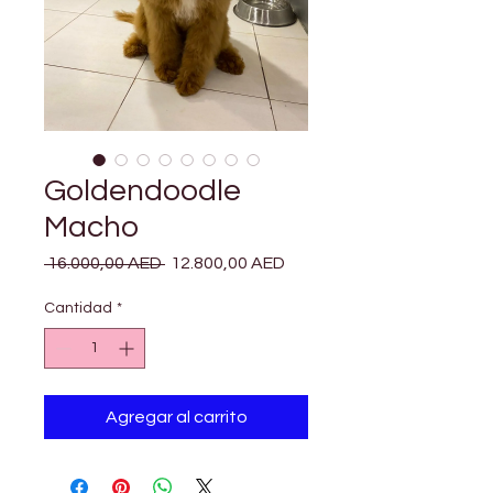
Goldendoodle
Macho
Precio
Precio
 16.000,00 AED 
12.800,00 AED
de
oferta
Cantidad
*
Agregar al carrito