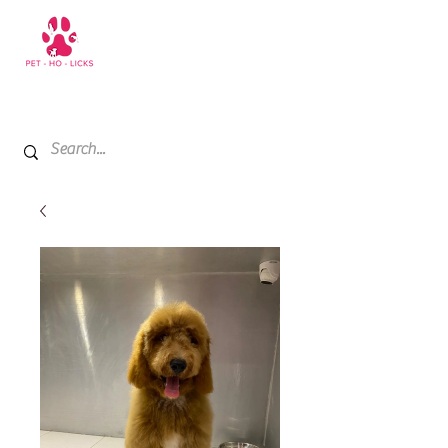
+971 52 811 1169
My Cart