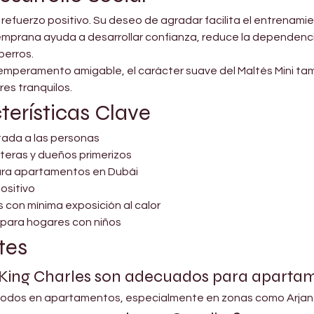
 refuerzo positivo. Su deseo de agradar facilita el entrena
temprana ayuda a desarrollar confianza, reduce la dependenc
perros.
mperamento amigable, el carácter suave del Maltés Mini tamb
es tranquilos.
erísticas Clave
ntada a las personas
lteras y dueños primerizos
a apartamentos en Dubái
ositivo
s con mínima exposición al calor
para hogares con niños
tes
 King Charles son adecuados para aparta
modos en apartamentos, especialmente en zonas como Arjan