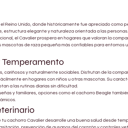

en el Reino Unido, donde históricamente fue apreciado como p
e, estructura elegante y naturaleza orientada a las personas
ocional, el Cavalier prospera en hogares que valoran la compa
las mascotas de raza pequeña más confiables para entornos 
y Temperamento
os, cariñosos y naturalmente sociables. Disfrutan de la comp
ácilmente en hogares con niños u otras mascotas. Su carácte
 a las rutinas diarias sin dificultad.
ueñas y familiares, opciones como el cachorro Beagle tambié
námicos.
terinario
 tu cachorro Cavalier desarrolle una buena salud desde tem
sitación, prevención de gusanos del corazón y controles vete