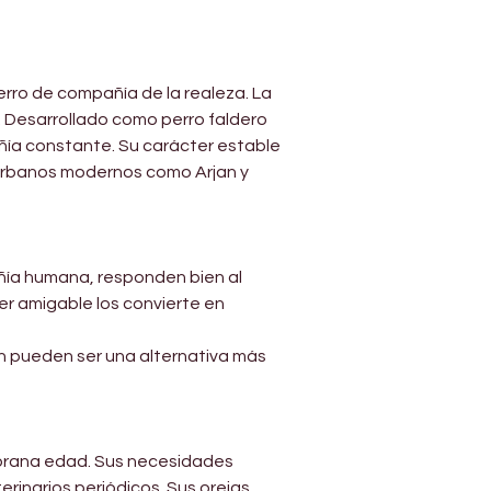
Γ
erro de compañía de la realeza. La 
. Desarrollado como perro faldero 
ñía constante. Su carácter estable 
urbanos modernos como Arjan y 
añía humana, responden bien al 
r amigable los convierte en 
n pueden ser una alternativa más 
prana edad. Sus necesidades 
rinarios periódicos. Sus orejas 