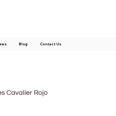
Log In / Signup
My Cart
+971 52 811 1169
ews
Blog
Contact Us
es Cavalier Rojo
cio