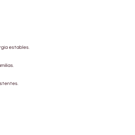
gía estables.
milias.
stentes.
Address
Diamond business center 1