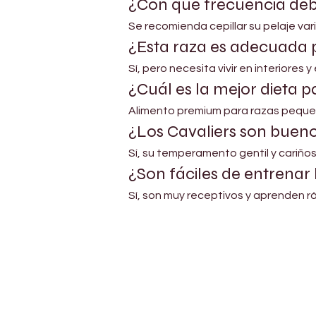
¿Con qué frecuencia deb
Se recomienda cepillar su pelaje va
¿Esta raza es adecuada p
Sí, pero necesita vivir en interiores y
¿Cuál es la mejor dieta 
Alimento premium para razas pequeñ
¿Los Cavaliers son bueno
Sí, su temperamento gentil y cariños
¿Son fáciles de entrenar 
Sí, son muy receptivos y aprenden 
Petholicks
Dubai دبي
Petholicks is a one-stop pet shop in Arjan,