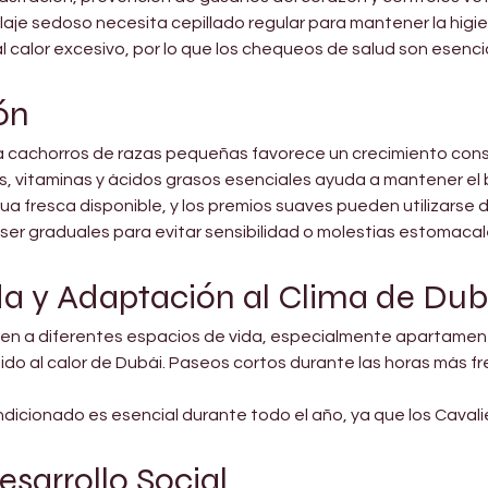
laje sedoso necesita cepillado regular para mantener la higie
l calor excesivo, por lo que los chequeos de salud son esencia
ón
a cachorros de razas pequeñas favorece un crecimiento const
, vitaminas y ácidos grasos esenciales ayuda a mantener el bri
 fresca disponible, y los premios suaves pueden utilizarse 
ser graduales para evitar sensibilidad o molestias estomacal
da y Adaptación al Clima de Dub
bien a diferentes espacios de vida, especialmente apartamento
ido al calor de Dubái. Paseos cortos durante las horas más f
dicionado es esencial durante todo el año, ya que los Cavali
sarrollo Social