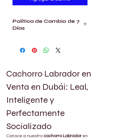
Política de Cambio de 7
Días
3 meses de edad
Completamente vacunado y con
microchip, acompañado de
pasaporte.
Incluye garantía de salud genética
Cachorro Labrador en 
estándar de 10 años.
Venta en Dubái: Leal, 
Inteligente y 
Perfectamente 
Socializado
Conoce a nuestro 
cachorro Labrador
 en 