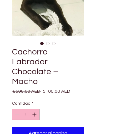
Cachorro
Labrador
Chocolate –
Macho
Precio
Precio
 8500,00 AED 
5100,00 AED
de
oferta
Cantidad
*
Agregar al carrito