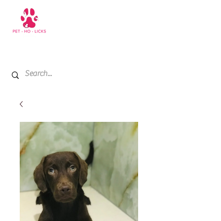
+971 52 811 1169
My Cart