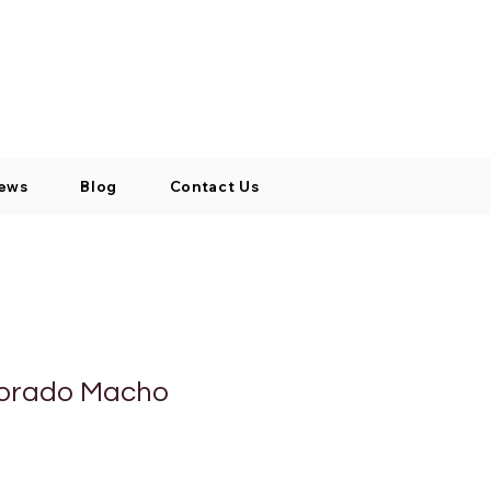
Log In / Signup
My Cart
+971 52 811 1169
ews
Blog
Contact Us
Dorado Macho
o