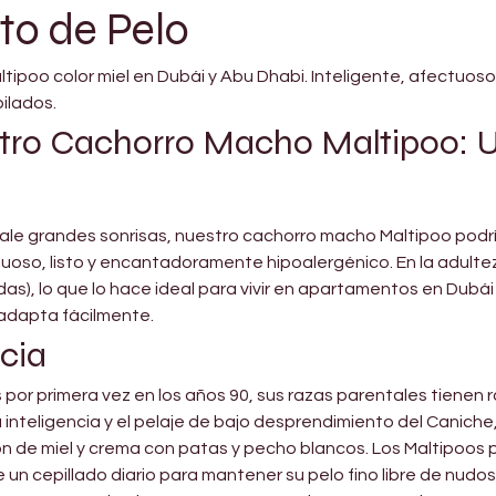

o de Pelo
poo color miel en Dubái y Abu Dhabi. Inteligente, afectuoso
bilados.
ro Cachorro Macho Maltipoo: U
le grandes sonrisas, nuestro cachorro macho Maltipoo podría 
uoso, listo y encantadoramente hipoalergénico. En la adultez p
as), lo que lo hace ideal para vivir en apartamentos en Dubái 
 adapta fácilmente.
cia
por primera vez en los años 90, sus razas parentales tienen ra
a inteligencia y el pelaje de bajo desprendimiento del Canich
n de miel y crema con patas y pecho blancos. Los Maltipoos 
 un cepillado diario para mantener su pelo fino libre de nudos