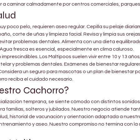
 a caminar calmadamente por centros comerciales, parques y
alud
 poco pelo, requieren aseo regular. Cepilla su pelaje diari
ño, corte de uñas y limpieza facial. Revisa y limpia sus orejas
evitar problemas dentales. Alimenta con una dieta equilibra
Agua fresca es esencial, especialmente en clima caluroso.
on imprescindibles. Los Maltipoos suelen vivir entre 10 y 13 año
telar y problemas dentales. Exámenes de bienestar regulares
onsidera un seguro para mascotas o un plan de bienestar par
rro reciba el cuidado necesario.
estro Cachorro?
ialización temprana, se siente cómodo con distintos sonidos
a familias, solteros y jubilados. Nuestro negocio atiende ta
salud, historial de vacunación y orientación adaptada a nuestr
ntrenamiento y aseo. Nuestro compromiso no termina con la 