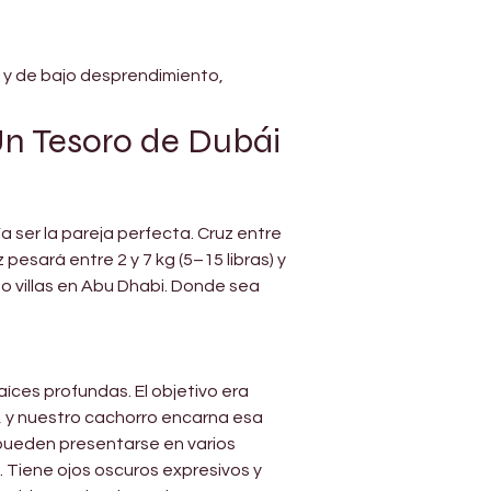
Γ
 y de bajo desprendimiento, 
n Tesoro de Dubái 
ser la pareja perfecta. Cruz entre 
esará entre 2 y 7 kg (5–15 libras) y 
o villas en Abu Dhabi. Donde sea 
íces profundas. El objetivo era 
e, y nuestro cachorro encarna esa 
pueden presentarse en varios 
. Tiene ojos oscuros expresivos y 