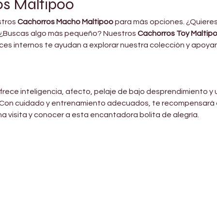
s Maltipoo
tros 
Cachorros Macho Maltipoo
 para más opciones. ¿Quiere
 ¿Buscas algo más pequeño? Nuestros 
Cachorros Toy Maltip
es internos te ayudan a explorar nuestra colección y apoya
ece inteligencia, afecto, pelaje de bajo desprendimiento y 
 Con cuidado y entrenamiento adecuados, te recompensará co
 visita y conocer a esta encantadora bolita de alegría.
Shop Pets
About us
Shop Puppies
 top
sure