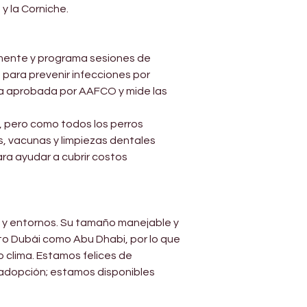
 la Corniche.
amente y programa sesiones de 
 para prevenir infecciones por 
da aprobada por AAFCO y mide las 
s, pero como todos los perros 
, vacunas y limpiezas dentales 
a ayudar a cubrir costos 
 y entornos. Su tamaño manejable y 
nto Dubái como Abu Dhabi, por lo que 
o clima. Estamos felices de 
adopción; estamos disponibles 