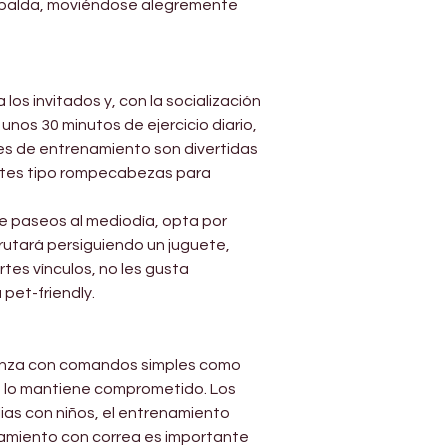
espalda, moviéndose alegremente 
os invitados y, con la socialización 
unos 30 minutos de ejercicio diario, 
nes de entrenamiento son divertidas 
uetes tipo rompecabezas para 
 de paseos al mediodía, opta por 
rutará persiguiendo un juguete, 
es vínculos, no les gusta 
pet-friendly.
ienza con comandos simples como 
ivo lo mantiene comprometido. Los 
as con niños, el entrenamiento 
namiento con correa es importante 