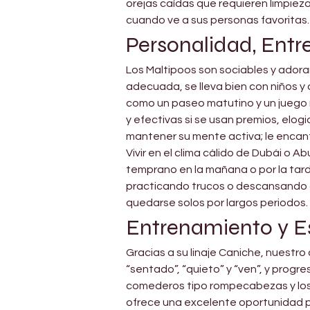
orejas caídas que requieren limpie
cuando ve a sus personas favoritas.
Personalidad, Entr
Los Maltipoos son sociables y adoran
adecuada, se lleva bien con niños y 
como un paseo matutino y un juego rá
y efectivas si se usan premios, elo
mantener su mente activa; le encan
Vivir en el clima cálido de Dubái o A
temprano en la mañana o por la tard
practicando trucos o descansando ce
quedarse solos por largos periodos. 
Entrenamiento y E
Gracias a su linaje Caniche, nuest
“sentado”, “quieto” y “ven”, y progre
comederos tipo rompecabezas y los j
ofrece una excelente oportunidad pa