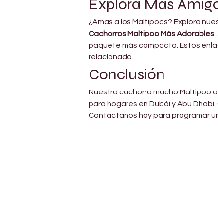
Explora Más Amigo
¿Amas a los Maltipoos? Explora nues
Cachorros Maltipoo Más Adorables
.
paquete más compacto. Estos enlac
relacionado.
Conclusión
Nuestro cachorro macho Maltipoo ofr
para hogares en Dubái y Abu Dhabi.
Contáctanos hoy para programar una
Petholicks
Dubai دبي
Petholicks is a one-stop pet shop in Arjan,
Dubai with a huge range of quality pets &
products, pet grooming services to make 