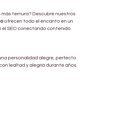
s más ternura? Descubre nuestros 
oo
 ofrecen todo el encanto en un 
n el SEO conectando contenido 
una personalidad alegre, perfecto 
n lealtad y alegría durante años. 
Address
Diamond business center 1
Block B - Shop no g04 - Dubai
miracle garden - Arjan