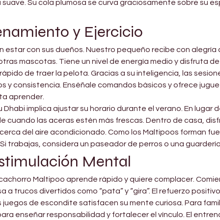
za suave. Su cola plumosa se curva graciosamente sobre su 
enamiento y Ejercicio
 estar con sus dueños. Nuestro pequeño recibe con alegría a l
otras mascotas. Tiene un nivel de energía medio y disfruta de 
pido de traer la pelota. Gracias a su inteligencia, las sesio
gios y consistencia. Enséñale comandos básicos y ofrece jug
ta aprender.
bu Dhabi implica ajustar su horario durante el verano. En lugar
e cuando las aceras estén más frescas. Dentro de casa, disf
rca del aire acondicionado. Como los Maltipoos forman fuert
Si trabajas, considera un paseador de perros o una guardería 
stimulación Mental
ro cachorro Maltipoo aprende rápido y quiere complacer. Com
sa a trucos divertidos como “pata” y “gira”. El refuerzo posit
uegos de escondite satisfacen su mente curiosa. Para famili
ra enseñar responsabilidad y fortalecer el vínculo. El entre