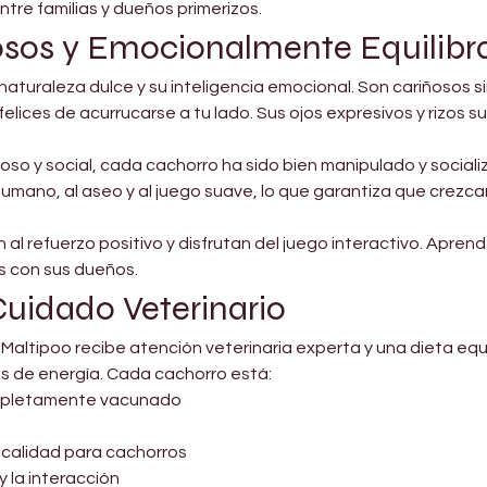
re familias y dueños primerizos.
osos y Emocionalmente Equilibr
naturaleza dulce y su inteligencia emocional. Son cariñosos 
elices de acurrucarse a tu lado. Sus ojos expresivos y rizos
uoso y social, cada cachorro ha sido bien manipulado y socia
mano, al aseo y al juego suave, lo que garantiza que crezc
l refuerzo positivo y disfrutan del juego interactivo. Apren
s con sus dueños.
Cuidado Veterinario
 Maltipoo recibe atención veterinaria experta y una dieta equ
les de energía. Cada cachorro está:
ompletamente vacunado
 calidad para cachorros
 la interacción