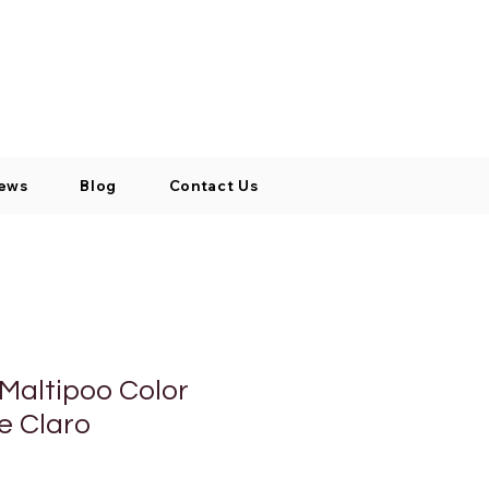
Log In / Signup
My Cart
+971 52 811 1169
ews
Blog
Contact Us
Maltipoo Color
e Claro
cio