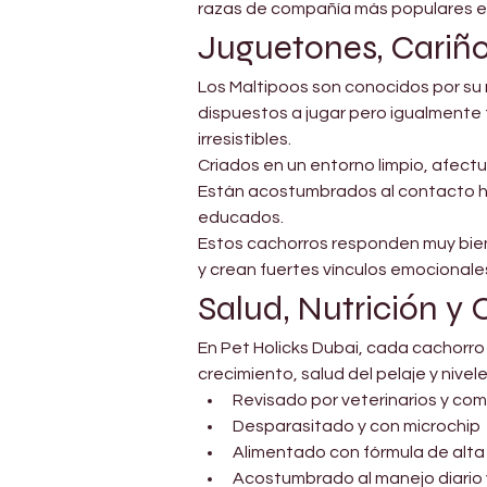
razas de compañía más populares ent
Juguetones, Cariñ
Los Maltipoos son conocidos por su 
dispuestos a jugar pero igualmente f
irresistibles.
Criados en un entorno limpio, afect
Están acostumbrados al contacto hu
educados.
Estos cachorros responden muy bien a
y crean fuertes vínculos emocionale
Salud, Nutrición y 
En Pet Holicks Dubai, cada cachorro
crecimiento, salud del pelaje y nive
Revisado por veterinarios y c
Desparasitado y con microchip
Alimentado con fórmula de alta
Acostumbrado al manejo diario y