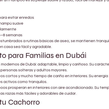
para evitar enredos
champú suave
gularmente
 6–8 semanas
tumbrados a rutinas básicas de aseo, se mantienen tranquil
n casa sea fácil y agradable.
to para Familias en Dubái
s modernos de Dubái: adaptable, limpio y cariñoso. Su carácte
personas solteras y adultos mayores.
eos cortos y mucho tiempo de cariño en interiores. Su energía 
s activos como tranquilos.
ltipoos prosperan en interiores con aire acondicionado. Su te
as razas más fáciles y adorables de cuidar.
 tu Cachorro