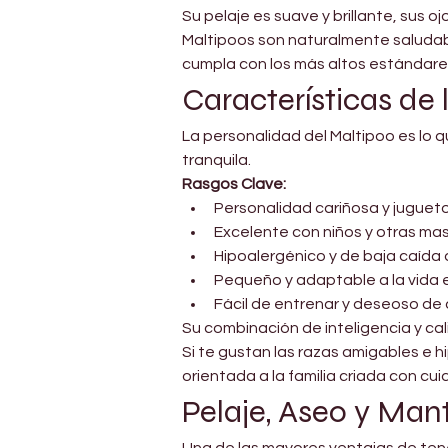
Su pelaje es suave y brillante, sus o
Maltipoos son naturalmente saludab
cumpla con los más altos estándares
Características d
La personalidad del Maltipoo es lo q
tranquila.
Rasgos Clave:
Personalidad cariñosa y juguet
Excelente con niños y otras ma
Hipoalergénico y de baja caída 
Pequeño y adaptable a la vida
Fácil de entrenar y deseoso de
Su combinación de inteligencia y cali
Si te gustan las razas amigables e 
orientada a la familia criada con cu
Pelaje, Aseo y Man
Una de las mayores ventajas de tener