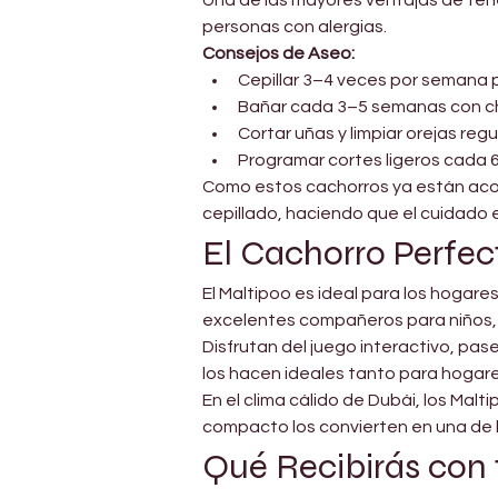
personas con alergias.
Consejos de Aseo:
Cepillar 3–4 veces por semana 
Bañar cada 3–5 semanas con 
Cortar uñas y limpiar orejas re
Programar cortes ligeros cada
Como estos cachorros ya están acos
cepillado, haciendo que el cuidado e
El Cachorro Perfec
El Maltipoo es ideal para los hogare
excelentes compañeros para niños, 
Disfrutan del juego interactivo, pas
los hacen ideales tanto para hogare
En el clima cálido de Dubái, los Ma
compacto los convierten en una de l
Qué Recibirás con