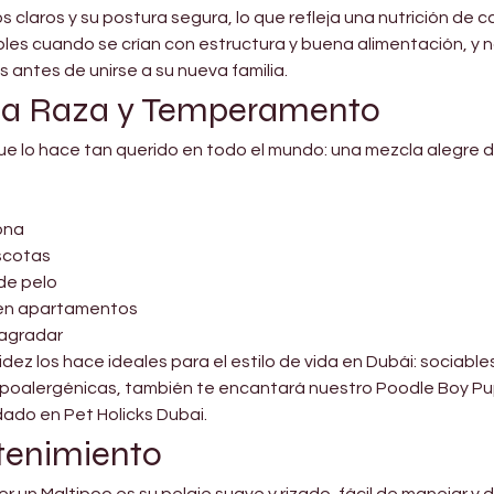

jos claros y su postura segura, lo que refleja una nutrición de
les cuando se crían con estructura y buena alimentación, y
 antes de unirse a su nueva familia.
e la Raza y Temperamento
ue lo hace tan querido en todo el mundo: una mezcla alegre de
ona
scotas
de pelo
 en apartamentos
 agradar
dez los hace ideales para el estilo de vida en Dubái: sociables,
hipoalergénicas, también te encantará nuestro Poodle Boy Pupp
idado en Pet Holicks Dubai.
tenimiento
 un Maltipoo es su pelaje suave y rizado, fácil de manejar y 