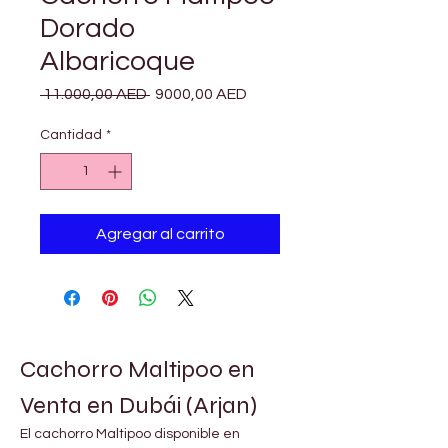
Dorado
Albaricoque
Precio
Precio
 11.000,00 AED 
9000,00 AED
de
oferta
Cantidad
*
Agregar al carrito
Cachorro Maltipoo en 
Venta en Dubái (Arjan)
El cachorro Maltipoo disponible en 