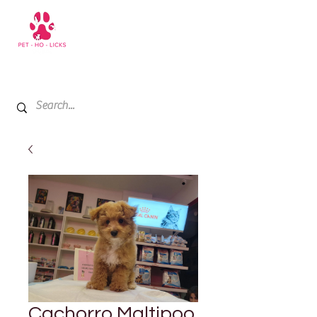
+971 52 811 1169
My Cart
Cachorro Maltipoo