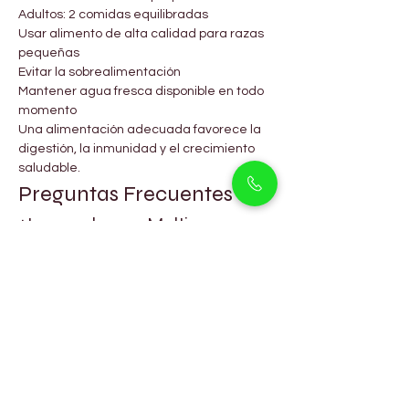
Adultos: 2 comidas equilibradas
Usar alimento de alta calidad para razas 
pequeñas
Evitar la sobrealimentación
Mantener agua fresca disponible en todo 
momento
Una alimentación adecuada favorece la 
digestión, la inmunidad y el crecimiento 
saludable.
Preguntas Frecuentes
¿Los cachorros Maltipoo son 
adecuados para apartamentos 
en Arjan?
Sí, se adaptan muy bien a la vida en 
apartamentos.
¿Los Maltipoos mudan mucho 
pelo?
Tienen baja muda en comparación con 