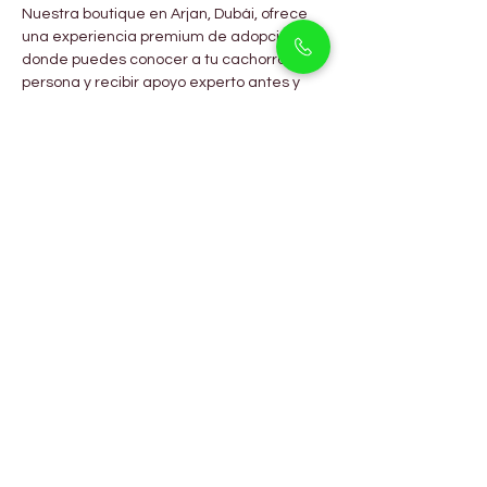
Nuestra boutique en Arjan, Dubái, ofrece 
una experiencia premium de adopción, 
donde puedes conocer a tu cachorro en 
persona y recibir apoyo experto antes y 
después de la adopción.
Visita 
Pet Holicks Dubái
 hoy y conoce a 
nuestros raros y hermosos 
cachorros 
Merle Dachshund
, llenos de personalidad, 
lealtad y amor.
Preguntas Frecuentes
¿Qué hace únicos a los Merle 
Dachshunds?
Sus raros patrones de pelaje marmoleado 
y ojos expresivos y brillantes los destacan 
entre los Dachshunds.
¿Son los Merle Dachshunds 
aptos para apartamentos en 
Dubái?