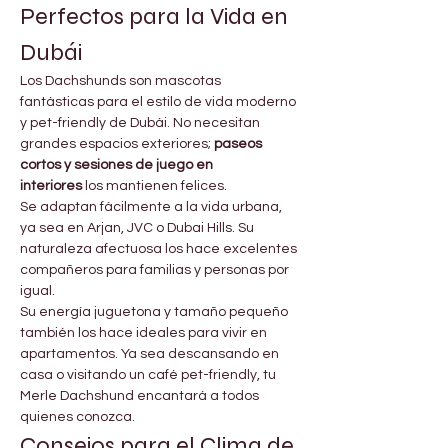
Perfectos para la Vida en 
Dubái
Los Dachshunds son mascotas 
fantásticas para el estilo de vida moderno 
y pet-friendly de Dubái. No necesitan 
grandes espacios exteriores; 
paseos 
cortos y sesiones de juego en 
interiores
 los mantienen felices.
Se adaptan fácilmente a la vida urbana, 
ya sea en Arjan, JVC o Dubai Hills. Su 
naturaleza afectuosa los hace excelentes 
compañeros para familias y personas por 
igual.
Su energía juguetona y tamaño pequeño 
también los hace ideales para vivir en 
apartamentos. Ya sea descansando en 
casa o visitando un café pet-friendly, tu 
Merle Dachshund encantará a todos 
quienes conozca.
Consejos para el Clima de 