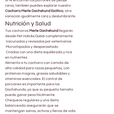
Si te encantan los patrones de pelaje 
raros, también puedes explorar nuestro 
Cachorro Merle Dachshund Exótico
, otra 
variación igualmente rara y deslumbrante.
Nutrición y Salud
Tus cachorros 
Merle Dachshund
 llegarán 
desde Pet Holicks Dubái completamente:
 Vacunados y revisados por veterinarios
 Microchipados y desparasitado
 Criados con una dieta equilibrada y rica 
en nutrientes
Alimenta a tu cachorro con comida de 
alta calidad para razas pequeñas, con 
proteínas magras, grasas saludables y 
vitaminas esenciales. El control de 
porciones es importante para los 
Dachshunds, ya que su pequeño tamaño 
puede ganar peso fácilmente.
Chequeos regulares y una dieta 
balanceada asegurarán que se 
mantengan sanos, activos y llenos de vida.