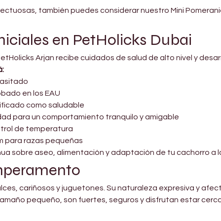

afectuosas, también puedes considerar nuestro Mini Pomeran
niciales en PetHolicks Dubai
tHolicks Arjan recibe cuidados de salud de alto nivel y desar
á:
asitado
obado en los EAU
tificado como saludable
ad para un comportamiento tranquilo y amigable
ntrol de temperatura
m para razas pequeñas
nua sobre aseo, alimentación y adaptación de tu cachorro a la
emperamento
lces, cariñosos y juguetones. Su naturaleza expresiva y afec
tamaño pequeño, son fuertes, seguros y disfrutan estar cerc