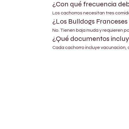
¿Con qué frecuencia de
Los cachorros necesitan tres comida
¿Los Bulldogs Franceses
No. Tienen baja muda y requieren p
¿Qué documentos incluy
Cada cachorro incluye vacunación, 
Petholicks
Dubai دبي
Petholicks is a one-stop pet shop in Arjan,
Dubai with a huge range of quality pets &
products, pet grooming services to make 
your best friend stays clean and feels
pampered.