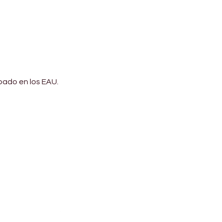
bado en los EAU.
Address
Diamond business center 1
Block B - Shop no g04 - Dubai
miracle garden - Arjan