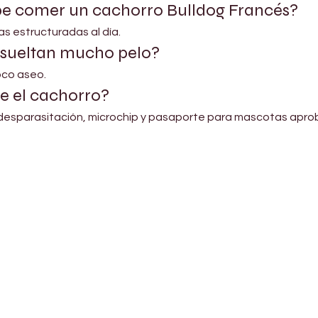
be comer un cachorro Bulldog Francés?
s estructuradas al día.
 sueltan mucho pelo?
oco aseo.
e el cachorro?
desparasitación, microchip y pasaporte para mascotas apro
Shop Pets
About us
Shop Puppies
 top
sure
Contact Us
Shop Kittens