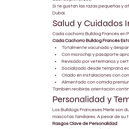
Si te gustan las razas pequeñas y 
Dubái.
Salud y Cuidados I
Cada cachorro Bulldog Francés en Pe
Cada Cachorro Bulldog Francés Est
Totalmente vacunado y despar
Con microchip y pasaporte apr
Revisado por veterinarios y cer
Socializado desde temprana ed
Criado en instalaciones con co
Alimentado con comida premiu
También recibirás orientación conti
Personalidad y T
Los Bulldogs Franceses Merle son du
mascotas familiares. A pesar de su 
Rasgos Clave de Personalidad