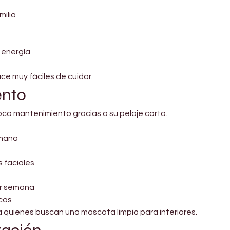
milia
 energía
e muy fáciles de cuidar.
ento
co mantenimiento gracias a su pelaje corto.
emana
 faciales
or semana
ecas
a quienes buscan una mascota limpia para interiores.