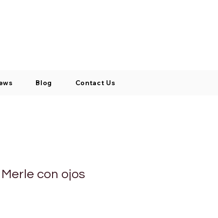
Log In / Signup
My Cart
+971 52 811 1169
ews
Blog
Contact Us
Merle con ojos
cio