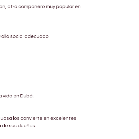
Γ
ian, otro compañero muy popular en 
rollo social adecuado.
 vida en Dubái.
tuosa los convierte en excelentes 
a de sus dueños.