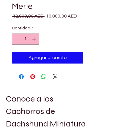
Merle
Precio
Precio
 12.000,00 AED 
10.800,00 AED
de
oferta
Cantidad
*
Agregar al carrito
Conoce a los 
Cachorros de 
Dachshund Miniatura 