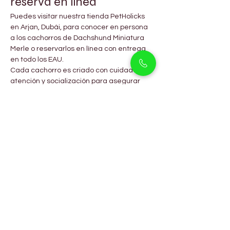
reserva en línea
Puedes visitar nuestra tienda PetHolicks 
en Arjan, Dubái, para conocer en persona 
a los cachorros de Dachshund Miniatura 
Merle o reservarlos en línea con entrega 
en todo los EAU.
Cada cachorro es criado con cuidado, 
atención y socialización para asegurar 
una transición suave a tu hogar. Nuestro 
equipo brinda asesoramiento experto 
sobre alimentación, entrenamiento y aseo 
para que cada nuevo propietario disfrute 
de un compañero seguro y cariñoso.
Preguntas Frecuentes
¿Los Mini Dachshunds son 
buenos perros familiares?
Sí. Son leales, cariñosos y excelentes 
compañeros para familias con niños.
¿Los Dachshunds Merle 