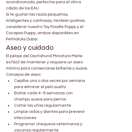
acondicionado, perfectos para el clima 
cálido de los EAU.
Si te gustan las razas pequeñas, 
inteligentes y cariñosas, también podrías 
considerar nuestro Toy Poodle Puppy y el 
Cocapoo Puppy, ambos disponibles en 
PetHolicks Dubai.
Aseo y cuidado
El pelaje del Dachshund Miniatura Merle 
es fácil de mantener y requiere un aseo 
mínimo para conservarse brillante y suave.
Consejos de aseo:
Cepillar una o dos veces por semana 
para eliminar el pelo suelto
Bañar cada 4–6 semanas con 
champú suave para perros
Cortar las uñas regularmente
Limpiar oídos y dientes para prevenir 
infecciones
Programar chequeos veterinarios y 
vacunas regularmente