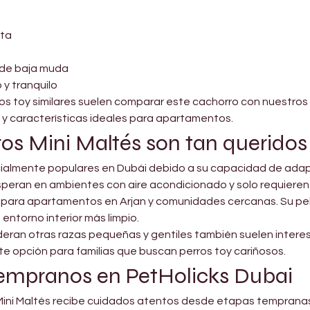

lta
y de baja muda
y tranquilo
s toy similares suelen comparar este cachorro con nuestros 
 características ideales para apartamentos.
ros Mini Maltés son tan querido
ialmente populares en Dubái debido a su capacidad de adaptac
speran en ambientes con aire acondicionado y solo requieren
s para apartamentos en Arjan y comunidades cercanas. Su pe
entorno interior más limpio.
ran otras razas pequeñas y gentiles también suelen interes
te opción para familias que buscan perros toy cariñosos.
tempranos en PetHolicks Dubai
 Mini Maltés recibe cuidados atentos desde etapas tempranas