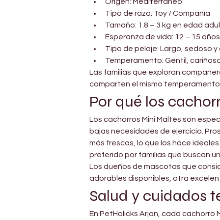
Origen: Mediterráneo
Tipo de raza: Toy / Compañía
Tamaño: 1.8 – 3 kg en edad adu
Esperanza de vida: 12 – 15 años
Tipo de pelaje: Largo, sedoso 
Temperamento: Gentil, cariñoso 
Las familias que exploran compañero
comparten el mismo temperamento y
Por qué los cachor
Los cachorros Mini Maltés son espec
bajas necesidades de ejercicio. Pro
más frescas, lo que los hace ideale
preferido por familias que buscan un 
Los dueños de mascotas que conside
adorables disponibles, otra excelen
Salud y cuidados 
En PetHolicks Arjan, cada cachorro