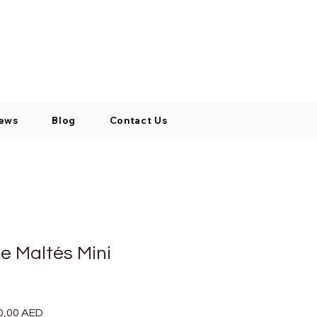
Log In / Signup
My Cart
+971 52 811 1169
ews
Blog
Contact Us
e Maltés Mini
io
Precio
0,00 AED