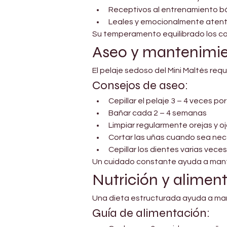
Receptivos al entrenamiento b
Leales y emocionalmente aten
Su temperamento equilibrado los con
Aseo y mantenimi
El pelaje sedoso del Mini Maltés re
Consejos de aseo:
Cepillar el pelaje 3 – 4 veces p
Bañar cada 2 – 4 semanas
Limpiar regularmente orejas y o
Cortar las uñas cuando sea nec
Cepillar los dientes varias vec
Un cuidado constante ayuda a manten
Nutrición y alimen
Una dieta estructurada ayuda a mante
Guía de alimentación: