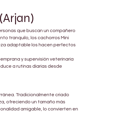
(Arjan)
y personas que buscan un compañero 
o tranquilo, los cachorros Mini 
eza adaptable los hacen perfectos 
temprana y supervisión veterinaria 
oduce a rutinas diarias desde 
rránea. Tradicionalmente criado 
raza, ofreciendo un tamaño más 
sonalidad amigable, lo convierten en 