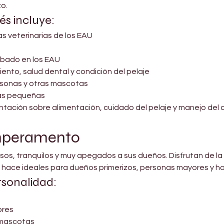
zo.
s incluye:
s veterinarias de los EAU
bado en los EAU
iento, salud dental y condición del pelaje
rsonas y otras mascotas
zas pequeñas
tación sobre alimentación, cuidado del pelaje y manejo del cl
emperamento
osos, tranquilos y muy apegados a sus dueños. Disfrutan de 
los hace ideales para dueños primerizos, personas mayores y h
rsonalidad:
ores
s mascotas