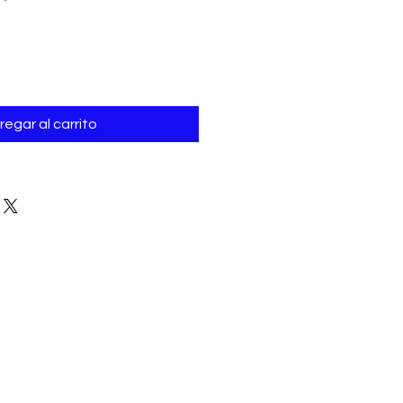
de
oferta
regar al carrito