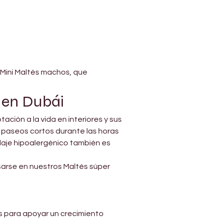
Γ
Mini Maltés machos, que 
s en Dubái
ión a la vida en interiores y sus 
 paseos cortos durante las horas 
laje hipoalergénico también es 
arse en nuestros Maltés súper 
 para apoyar un crecimiento 