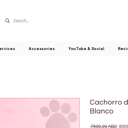
ervices
Accessories
YouTube & Social
Revi
Cachorro d
Blanco
Prec
 7500,00 AED 
600