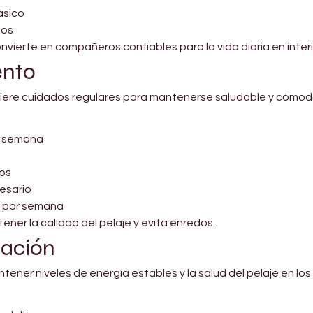
ásico
tos
vierte en compañeros confiables para la vida diaria en interi
ento
quiere cuidados regulares para mantenerse saludable y cómod
or semana
jos
esario
es por semana
er la calidad del pelaje y evita enredos.
tación
ner niveles de energía estables y la salud del pelaje en los 