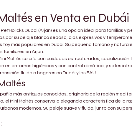
Maltés en Venta en Dubái 
n PetHolicks Dubai (Arjan) es una opción ideal para familias 
os por su pelaje blanco sedoso, ojos expresivos y temperament
as toy más populares en Dubái. Su pequeño tamaño y natural
 familiares en Arjan.
ini Maltés se cría con cuidados estructurados, socialización 
 en entornos higiénicos y con control climático, y se les intr
nsición fluida a hogares en Dubái y los EAU.
 Maltés
mpañía más antiguas conocidas, originaria de la región medite
, el Mini Maltés conserva la elegancia característica de la 
urbanos modernos. Su pelaje suave y fluido, junto con su per
: