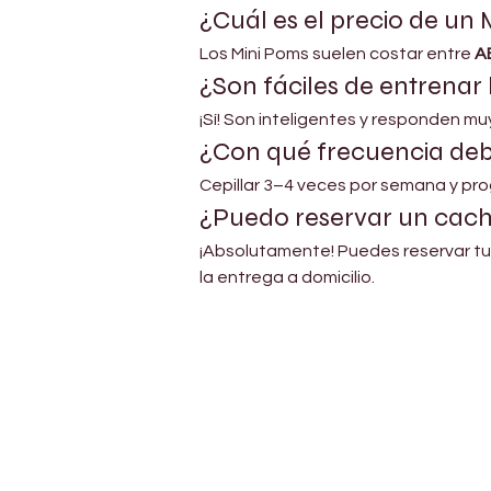
¿Cuál es el precio de un
Los Mini Poms suelen costar entre 
A
¿Son fáciles de entrenar
¡Sí! Son inteligentes y responden m
¿Con qué frecuencia deb
Cepillar 3–4 veces por semana y pr
¿Puedo reservar un cach
¡Absolutamente! Puedes reservar tu
la entrega a domicilio.
Petholicks
Dubai دبي
Petholicks is a one-stop pet shop in Arjan,
Dubai with a huge range of quality pets &