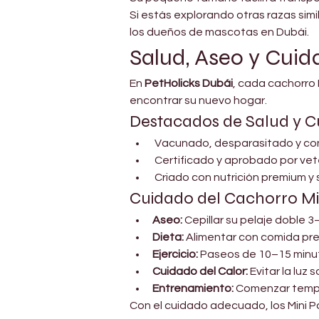
Si estás explorando otras razas sim
los dueños de mascotas en Dubái.
Salud, Aseo y Cui
En 
PetHolicks Dubái
, cada cachorro 
encontrar su nuevo hogar.
Destacados de Salud y C
 Vacunado, desparasitado y co
 Certificado y aprobado por vet
 Criado con nutrición premium 
Cuidado del Cachorro Mi
Aseo:
 Cepillar su pelaje doble 
Dieta:
 Alimentar con comida pr
Ejercicio:
 Paseos de 10–15 minuto
Cuidado del Calor:
 Evitar la luz
Entrenamiento:
 Comenzar tempr
Con el cuidado adecuado, los Mini Po