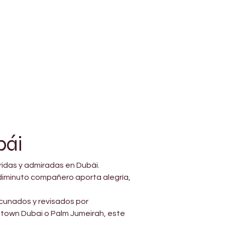
bái
ridas y admiradas en Dubái. 
diminuto compañero aporta alegría, 
cunados y revisados por 
wntown Dubai o Palm Jumeirah, este 