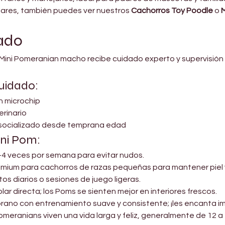
ilares, también puedes ver nuestros 
Cachorros Toy Poodle
 o 
M
dado
Mini Pomeranian macho recibe cuidado experto y supervisión v
uidado:
n microchip
erinario
y socializado desde temprana edad
ni Pom:
3–4 veces por semana para evitar nudos.
emium para cachorros de razas pequeñas para mantener piel y
s diarios o sesiones de juego ligeras.
 solar directa; los Poms se sienten mejor en interiores frescos.
ano con entrenamiento suave y consistente; ¡les encanta im
meranians viven una vida larga y feliz, generalmente de 12 a