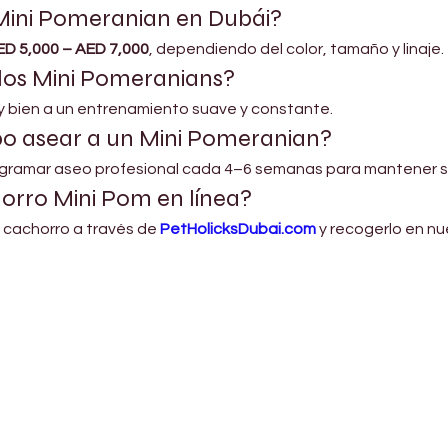
 Mini Pomeranian en Dubái?
ED 5,000 – AED 7,000
, dependiendo del color, tamaño y linaje.
 los Mini Pomeranians?
uy bien a un entrenamiento suave y constante.
o asear a un Mini Pomeranian?
ogramar aseo profesional cada 4–6 semanas para mantener s
orro Mini Pom en línea?
 cachorro a través de 
PetHolicksDubai.com
 y recogerlo en nu
Shop Pets
About us
Shop Puppies
 top