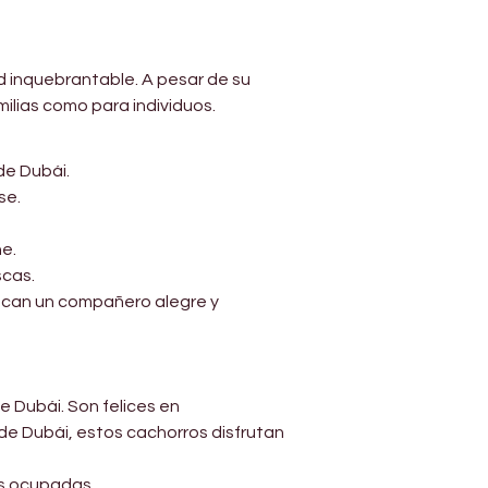
Γ
ad inquebrantable. A pesar de su 
ilias como para individuos.
 de Dubái.
se.
he.
scas.
scan un compañero alegre y 
e Dubái. Son felices en 
de Dubái, estos cachorros disfrutan 
as ocupadas.