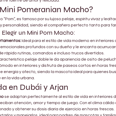

te fuente de amor y felicidad.
n Mini Pomeranian Macho?
 “Pom”, es famoso por su lujoso pelaje, espíritu vivaz y lealt
 personalidad, siendo el compañero perfecto tanto para fam
a Elegir un Mini Pom Macho:
rtamentos:
 Ideal para el estilo de vida moderno en interiores
s emocionales profundos con su dueño y le encanta acurrucar
e rápido rutinas, comandos e incluso trucos divertidos.
característico pelaje doble le da apariencia de osito de peluc
ómodo en interiores y disfruta de paseos cortos en horas fre
e energía y afecto, siendo la mascota ideal para quienes bu
en la vida urbana.
da en Dubái y Arjan
ho
 se adaptan perfectamente al estilo de vida en interiores d
eciban atención, amor y tiempo de juego. Con el clima cálido 
nado y obtener su dosis diaria de ejercicio en horas frescas.
tarlos y manejarlos, ideal para padres de mascotas y famili