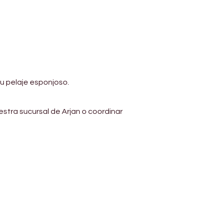
u pelaje esponjoso.
estra sucursal de Arjan o coordinar 
Address
Diamond business center 1
Block B - Shop no g04 - Dubai