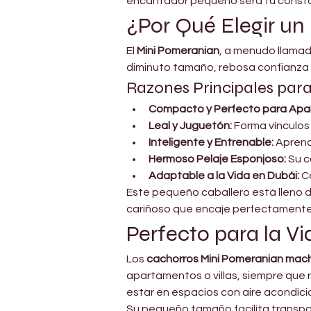
encantador pequeño será tu constan
¿Por Qué Elegir u
El 
Mini Pomeranian
, a menudo llamado
diminuto tamaño, rebosa confianza y
Razones Principales par
Compacto y Perfecto para Apa
Leal y Juguetón:
 Forma vínculo
Inteligente y Entrenable:
 Aprend
Hermoso Pelaje Esponjoso:
 Su 
Adaptable a la Vida en Dubái:
 C
Este pequeño caballero está lleno d
cariñoso que encaje perfectamente 
Perfecto para la Vi
Los 
cachorros Mini Pomeranian mac
apartamentos o villas, siempre que r
estar en espacios con aire acondicio
Su pequeño tamaño facilita transpor