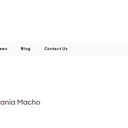
Log In / Signup
My Cart
+971 52 811 1169
ews
Blog
Contact Us
rania Macho
cio