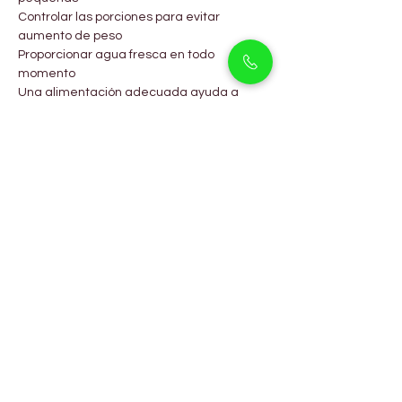
Controlar las porciones para evitar 
aumento de peso
Proporcionar agua fresca en todo 
momento
Una alimentación adecuada ayuda a 
mantener sus niveles de energía y 
favorece un crecimiento saludable.
Preguntas Frecuentes
¿Los cachorros Pug son 
adecuados para apartamentos 
en Arjan?
Sí, los Pugs son ideales para 
apartamentos debido a su pequeño 
tamaño y naturaleza tranquila.
¿Los Pugs mudan pelo?
Mudán ligeramente durante todo el año, 
pero requieren poco mantenimiento.
¿Pueden los Pugs adaptarse al 