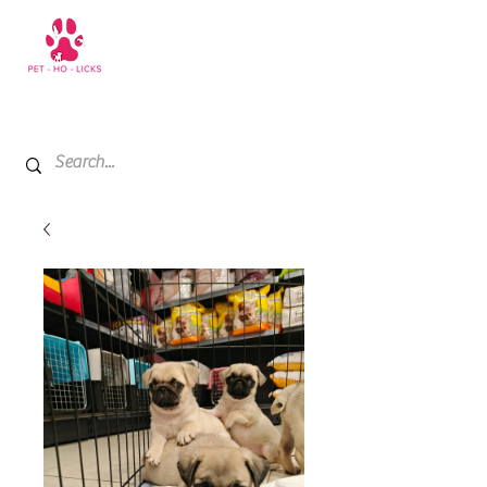
+971 52 811 1169
My Cart