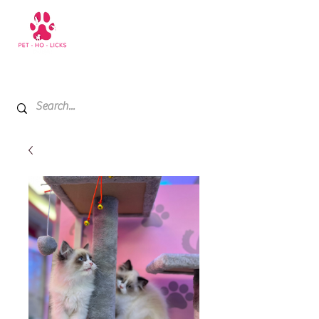
+971 52 811 1169
My Cart