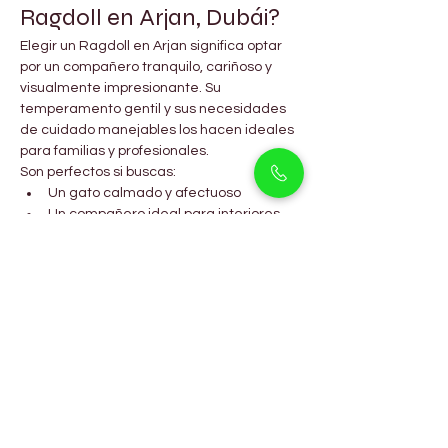
Ragdoll en Arjan, Dubái?
Elegir un Ragdoll en Arjan significa optar 
por un compañero tranquilo, cariñoso y 
visualmente impresionante. Su 
temperamento gentil y sus necesidades 
de cuidado manejables los hacen ideales 
para familias y profesionales.
Son perfectos si buscas:
Un gato calmado y afectuoso
Un compañero ideal para interiores
Una raza elegante de ojos azules
Una mascota adecuada para 
apartamentos en Dubái
Preguntas Frecuentes
¿Los gatitos Ragdoll son 
adecuados para apartamentos 
en Arjan, Dubái?
Sí, se adaptan perfectamente a la vida en 
interiores y apartamentos.