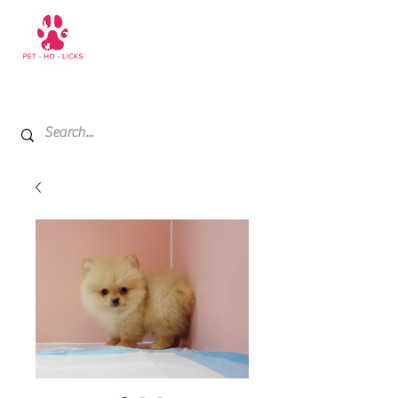
+971 52 811 1169
My Cart