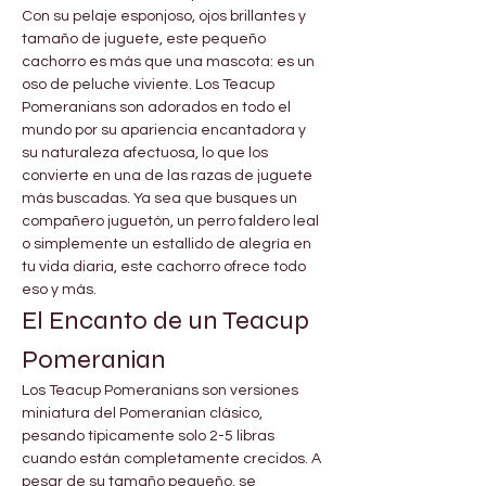
Con su pelaje esponjoso, ojos brillantes y 
tamaño de juguete, este pequeño 
cachorro es más que una mascota: es un 
oso de peluche viviente. Los Teacup 
Pomeranians son adorados en todo el 
mundo por su apariencia encantadora y 
su naturaleza afectuosa, lo que los 
convierte en una de las razas de juguete 
más buscadas. Ya sea que busques un 
compañero juguetón, un perro faldero leal 
o simplemente un estallido de alegría en 
tu vida diaria, este cachorro ofrece todo 
eso y más.
El Encanto de un Teacup 
Pomeranian
Los Teacup Pomeranians son versiones 
miniatura del Pomeranian clásico, 
pesando típicamente solo 2-5 libras 
cuando están completamente crecidos. A 
pesar de su tamaño pequeño, se 