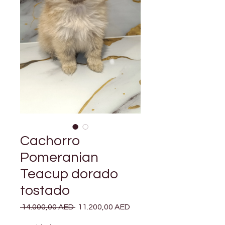
Cachorro
Pomeranian
Teacup dorado
tostado
Precio
Precio
 14.000,00 AED 
11.200,00 AED
de
oferta