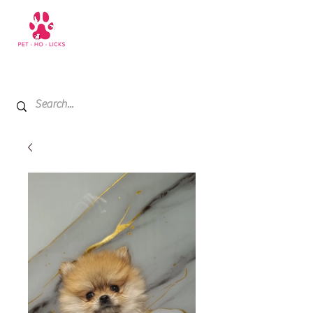
+971 52 811 1169
My Cart